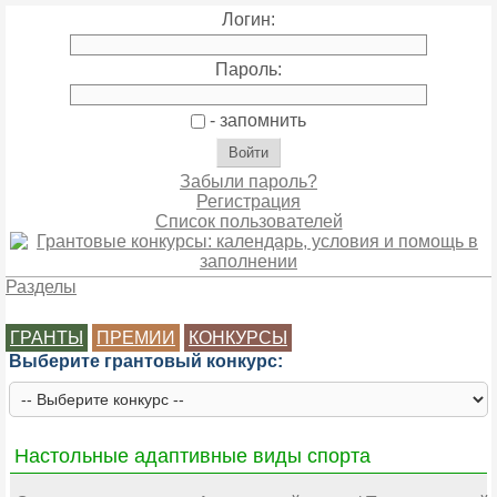
Логин:
Пароль:
- запомнить
Забыли пароль?
Регистрация
Список пользователей
Разделы
ГРАНТЫ
ПРЕМИИ
КОНКУРСЫ
Выберите грантовый конкурс:
Настольные адаптивные виды спорта