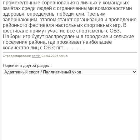
промежуточные соревнования в личных и командных
зачётах среди людей с ограниченными возможностями
здоровья, определены победители. Третьим
завершающим, этапом станет организация и проведение
районного фестиваля настольных спортивных игр. В
фестивале примут участие все спортсмены с ОВЗ.
Наборы игр будут распределены в городские и сельские
поселения района, где проживает наибольшее
количество лиц с ОВЗ: пгт. ………...
Отредактировано:
admin
02.04.2025 00:15
Перейти в другой раздел: