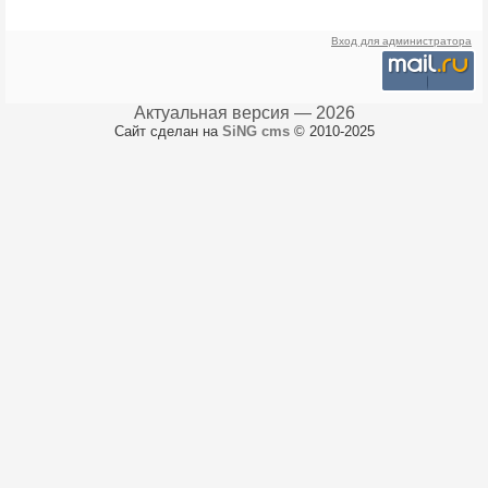
Вход для администратора
Актуальная версия — 2026
Сайт сделан на
SiNG cms
© 2010-2025