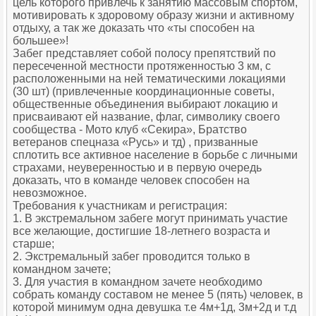
цель которого привлечь к занятию массовым спортом,
мотивировать к здоровому образу жизни и активному
отдыху, а так же доказать что «ты способен на
большее»!
Забег представляет собой полосу препятствий по
пересеченной местности протяженностью 3 км, с
расположенными на ней тематическими локациями
(30 шт) (привлеченные координационные советы,
общественные объединения выбирают локацию и
присваивают ей название, флаг, символику своего
сообщества - Мото клуб «Секира», Братство
ветеранов спецназа «Русь» и тд) , призванные
сплотить все активное население в борьбе с личными
страхами, неуверенностью и в первую очередь
доказать, что в команде человек способен на
невозможное.
Требования к участникам и регистрация:
1. В экстремальном забеге могут принимать участие
все желающие, достигшие 18-летнего возраста и
старше;
2. Экстремальный забег проводится только в
командном зачете;
3. Для участия в командном зачете необходимо
собрать команду составом не менее 5 (пять) человек, в
которой минимум одна девушка т.е 4м+1д, 3м+2д и т.д