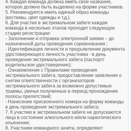
4. Каждая команда должна иметь свое название,
которое должно быть выделено на форме участников.
5. Рекомендуется иметь единый образ команды
(костюмы, цвет одежды и т.д.).
6. Для участия в экстремальном забеге каждая
команда в несколько этапов проходит следующую
стадию регистрации:
- Заполнение и отправка электронной заявки – до
назначенной даты проведения соревнования ;
- Идентификация личности и предъявление документа
удостоверяющего личность участника - в день
проведения экстремального забега (паспорт/
водительское удостоверение);
- Ознакомление с Правилами проведения
экстремального забега, предоставление заявления о
снятии ответственности с организаторов
экстремального забега за возможно допустимые
травмы, увечья полученные в период прохождения
полосы препятствий;
- Нанесение присвоенного номера на форму команды
в день проведения экстремального забега;
7. К участию в экстремальном забеге не допускаются
лица в состоянии алкогольного и/или наркотического
опьянения;
8. Участники командного зачета, определяют