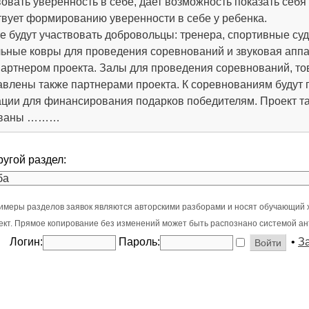
овать уверенность в себе, дает возможность показать себ
твует формированию уверенности в себе у ребенка.
е будут участвовать добровольцы: тренера, спортивные суд
ьные ковры для проведения соревнований и звуковая аппа
артнером проекта. Залы для проведения соревнований, тов
авлены также партнерами проекта. К соревнованиям будут
ации для финансирования подарков победителям. Проект т
ованы ………
ругой раздел:
имеры разделов заявок являются авторскими разборами и носят обучающий 
оект. Прямое копирование без изменений может быть распознано системой ан
Логин:
Пароль:
•
З