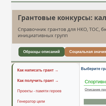
Грантовые конкурсы: ка
Справочник грантов для НКО, ТОС, 
инициативных групп
Образцы описаний
Социальная значи
Выберите гр
Как написать грант →
Как получить грант →
Спортивн
Описание пр
Проекты - памяти героев
Генератор цели