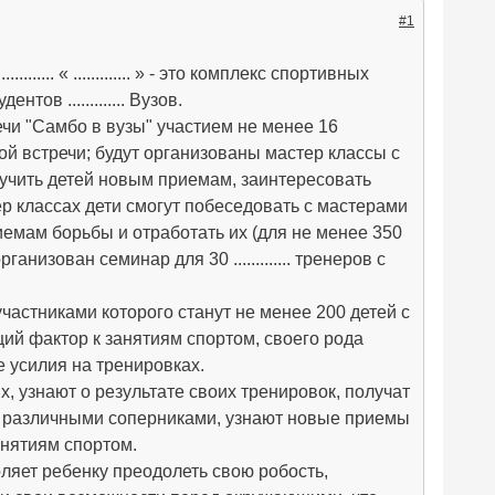
#1
.... « ............. » - это комплекс спортивных
нтов ............. Вузов.
чи "Самбо в вузы" участием не менее 16
ой встречи; будут организованы мастер классы с
 научить детей новым приемам, заинтересовать
ер классах дети смогут побеседовать с мастерами
риемам борьбы и отработать их (для не менее 350
низован семинар для 30 ............. тренеров с
", участниками которого станут не менее 200 детей с
ий фактор к занятиям спортом, своего рода
 усилия на тренировках.
, узнают о результате своих тренировок, получат
 с различными соперниками, узнают новые приемы
анятиям спортом.
ляет ребенку преодолеть свою робость,