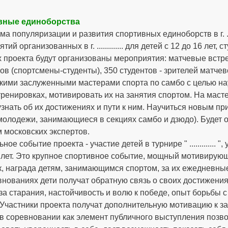
вные единоборства
 популяризации и развития спортивных единоборств в г. .........
ий организованных в г. ............. для детей с 12 до 16 лет, студе
 проекта будут организованы мероприятия: матчевые встре
ов (спортсмены-студенты), 350 студентов - зрителей матчев
..... скими заслуженными мастерами спорта по самбо с целью
тренировках, мотивировать их на занятия спортом. На маст
узнать об их достижениях и пути к ним. Научиться новым п
молодежи, занимающиеся в секциях самбо и дзюдо). Будет орга
 московских экспертов.
ное событие проекта - участие детей в турнире " ............. 
 лет. Это крупное спортивное событие, мощный мотивирующ
, награда детям, занимающимся спортом, за их ежедневные
нованиях дети получат обратную связь о своих достижениях
за старания, настойчивость и волю к победе, опыт борьбы
 Участники проекта получат дополнительную мотивацию к з
в соревновании как элемент публичного выступления позво