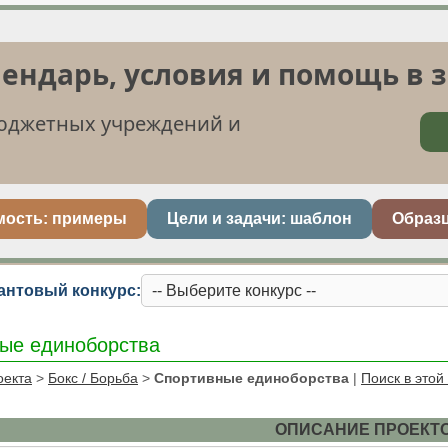
лендарь, условия и помощь в 
бюджетных учреждений и
мость: примеры
Цели и задачи: шаблон
Образ
антовый конкурс:
ые единоборства
оекта
>
Бокс / Борьба
>
Спортивные единоборства
|
Поиск в этой
ОПИСАНИЕ ПРОЕКТ