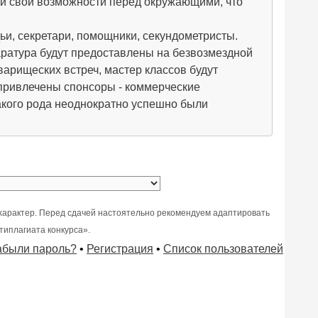
я и свои возможности перед окружающими, что
ьи, секретари, помощники, секундометристы.
ратура будут предоставлены на безвозмездной
арищеских встреч, мастер классов будут
 привлечены спонсоры - коммерческие
акого рода неоднократно успешно были
характер. Перед сдачей настоятельно рекомендуем адаптировать
типлагиата конкурса».
абыли пароль?
•
Регистрация
•
Список пользователей