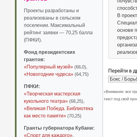
почувств
способс
Проекты разработаны и
В проект
реализованы в сельском
Специал
поселении. Максимальный
основе п
рейтинг заявки — 70,25 балла
предост
(ПФКИ).
организ
Фонд президентских
реализ
грантов:
«Популярный музей»
(66,0)
,
Перейти в д
«Новогодние чудеса»
(64,75)
ПФКИ:
«Внимание: все пр
«Творческая мастерская
текст под свой пр
кукольного театра»
(68,25)
,
«Великая Победа. Библиотека
как место памяти»
(70,25)
Гранты губернатора Кубани:
«Спорт для каждого»
,