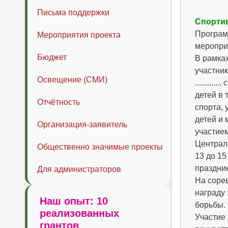
Письма поддержки
Спорти
Программа
Мероприятия проекта
мероприят
Бюджет
В рамках
участник
Освещение (СМИ)
........
детей в 
Отчётность
спорта, 
детей и 
Организация-заявитель
участием
Централь
Общественно значимые проекты
13 до 15
праздник
Для администраторов
На сорев
награду 
Наш опыт: 10
борьбы.
реализованных
Участие 
грантов