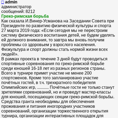
□
admin
администратор
сообщений: 8212
Греко-римская борьба
Как сказала И.Винер-Усманова на Заседании Совета при
Президенте по развитию физической культуры и спорта
27 марта 2019 года: «Если сегодня мы не перестроим
систему физического воспитания детей, не будем уделять
ей должного внимания, то завтра мы вновь получим
проблемы со здоровьем у взрослого населения.
Физкультура и спорт должны стать нормой жизни всех
людей!».
В рамках проекта в течение 3 дней будут проводиться
спортивные соревнования по греко-римской борьбе
среди юношей 16-18 лет из разных регионов страны.
Всего в турнире примет участие не менее 200
спортсменов. Кроме того запланировано участие
почётных гостей, в т.ч. трехкратного победителя
Олимпийских игр, ........... Почётные гости не только станут
зрителями соревнований, но и проведут мастер-классы
для юношей, посещающих секции греко-римской борьбы.
Средства гранта необходимы для обеспечения
проживания и питания иногородних участников
соревнований, организации торжественного открытия
турнира, организации интерактивных площадок для