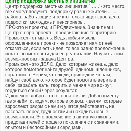
Центр поддержки местных инициатив
Центр поддержки местных инициатив " ….."- это место,
где смогут получить поддержку разные жители .......
района: работающие и те кто только ищет свое дело,
подростки, молодежь и пенсионеры.
ПРО-это и проекты, и ПРОдвижение. Значит наш
Центр он про проекты, продвигающие территорию.
Промысел - от мысль. Ведь любая мысль,
оформленная в проект - не позволяет нам от неё
отказаться, если есть идея, то все равно продолжаешь
искать возможности для её реализации. Научить этим
возможностям - задача Центра.
Промысел - это ДЕЛО. Дело, которым живёшь, дело,
которое помогает найти друзей, единомышленников,
соратников. Верим, что люди, пришедшие к нам,
найдут своё дело, которое будет помогать верить в
себя, зарабатывать, творить и меняя мир вокруг,
гордиться собой через результат.
И, конечно, добро - это основа жизни. Добро к месту,
где живём, к людям, которые рядом, к детям, которые
взрослеют рядом с нами и учатся действовать, не
пасовать перед трудностями и находить новые
возможности. Это вовлечение в активную жизнь
представителей старшего поколения с их знаниями,
опытом и беспокойными сердцами.