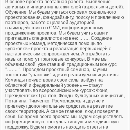
В основе проекта поэтапная работа. Выявление
активных и инициативных жителей (взрослых и детей).
Обучение. Мы будем учиться основам социального
проектирования, фандрайзингу, поиску и привлечению
партнеров, работе с целевой аудиторией,
взаимодействию со СМИ, информационному
продвижению проектов. Мы будем учить сами и
приглашать специалистов из вне: ……. Создание
проектных команд, методическая помощь по
«упаковке» проекта и реализация первых идей с
наставническим сопровождением. А отработать
навыки помогут грантовые конкурсы. В мае мы
объявим свой, уже ставший традиционным конкурс
"……..". Проведем проектный семинар, научим
тонкостям "упаковки" идеи и реализуем инициативы.
Команды почувствовав свои силы выйдут на
областной и федеральный уровень — станут
участвовать во всероссийских конкурсах: Фонд
Президентских Грантов, Фонды Культурных инициатив,
Потанина, Тимченко, Росмолодежь и другие и
привлекут дополнительные средства на развитие
своих территорий. А самое главное: люди поверят в
себя! Во время всего проекта мы будем осуществлять
информационную, консультативную и методическую
поддержку. Будем помогать находить ответы на