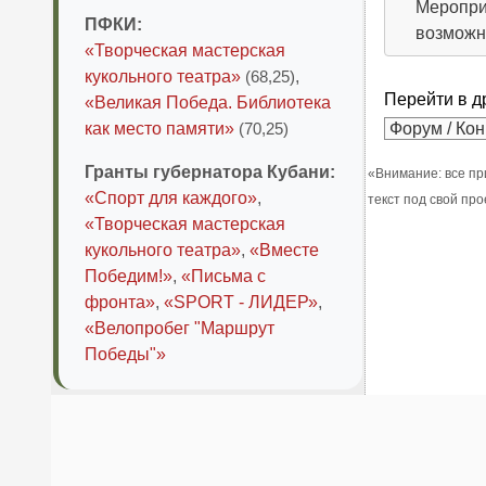
Меропри
ПФКИ:
возможн
«Творческая мастерская
кукольного театра»
(68,25)
,
Перейти в д
«Великая Победа. Библиотека
как место памяти»
(70,25)
Гранты губернатора Кубани:
«Внимание: все пр
«Спорт для каждого»
,
текст под свой пр
«Творческая мастерская
кукольного театра»
,
«Вместе
Победим!»
,
«Письма с
фронта»
,
«SPORT - ЛИДЕР»
,
«Велопробег "Маршрут
Победы"»