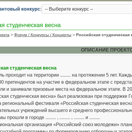
антовый конкурс:
ая студенческая весна
оекта
>
Форум / Конкурсы / Концерты
>
Российская студенческая 
ОПИСАНИЕ ПРОЕКТ
кая студенческая весна
ь проходит на территории ......... на протяжении 5 лет. Ка
0 претендентов на участие в федеральном этапе с представл
ли и занимали призовые места на федеральном этапе. В 20
ская студенческая весна» был реализован при поддержке Г
. . На региональный фестиваля «Российская студенческая вес
тельных учреждений высшего и среднего профессионального 
рошли в городе ......... , ......... , ......... и .........
. региональная организация «Российский союз молодежи» пл
сштабной программы по формированию отборочных этапов,