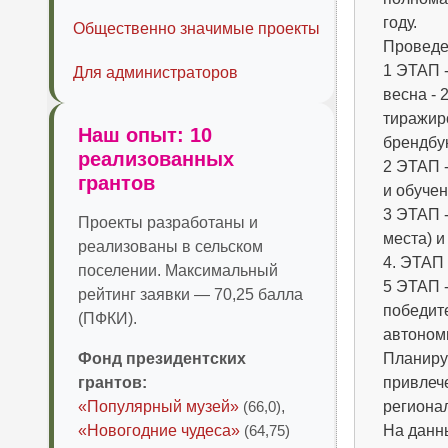
году.
Общественно значимые проекты
Проведе
1 ЭТАП 
Для администраторов
весна - 
тиражиро
Наш опыт: 10
брендбу
реализованных
2 ЭТАП 
грантов
и обуче
3 ЭТАП -
Проекты разработаны и
места) и
реализованы в сельском
4. ЭТАП
поселении. Максимальный
5 ЭТАП 
рейтинг заявки — 70,25 балла
победит
(ПФКИ).
автономн
Фонд президентских
Планируе
грантов:
привлеч
«Популярный музей»
(66,0)
,
регионал
«Новогодние чудеса»
(64,75)
На данн