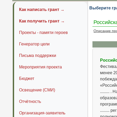
Выберите гр
Как написать грант →
Как получить грант →
Российск
Описание пр
Проекты - памяти героев
Генератор цели
Письма поддержки
Российс
Фестивал
Мероприятия проекта
менее 20
Бюджет
побежда
«Россий
Освещение (СМИ)
........
образова
Отчётность
программы п
........
Организация-заявитель
полнома