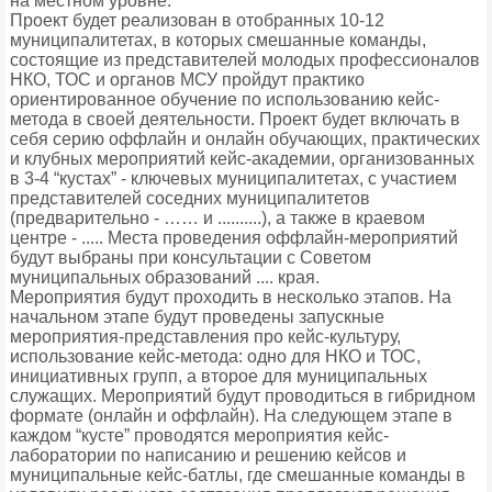
на местном уровне.
Проект будет реализован в отобранных 10-12
муниципалитетах, в которых смешанные команды,
состоящие из представителей молодых профессионалов
НКО, ТОС и органов МСУ пройдут практико
ориентированное обучение по использованию кейс-
метода в своей деятельности. Проект будет включать в
себя серию оффлайн и онлайн обучающих, практических
и клубных мероприятий кейс-академии, организованных
в 3-4 “кустах” - ключевых муниципалитетах, с участием
представителей соседних муниципалитетов
(предварительно - …… и ..........), а также в краевом
центре - ..... Места проведения оффлайн-мероприятий
будут выбраны при консультации с Советом
муниципальных образований .... края.
Мероприятия будут проходить в несколько этапов. На
начальном этапе будут проведены запускные
мероприятия-представления про кейс-культуру,
использование кейс-метода: одно для НКО и ТОС,
инициативных групп, а второе для муниципальных
служащих. Мероприятий будут проводиться в гибридном
формате (онлайн и оффлайн). На следующем этапе в
каждом “кусте” проводятся мероприятия кейс-
лаборатории по написанию и решению кейсов и
муниципальные кейс-батлы, где смешанные команды в