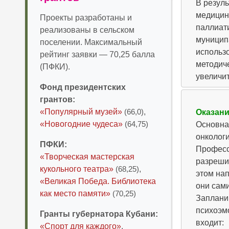
В резул
медицин
Проекты разработаны и
паллиати
реализованы в сельском
муниципа
поселении. Максимальный
использ
рейтинг заявки — 70,25 балла
методич
(ПФКИ).
увеличит
Фонд президентских
грантов:
«Популярный музей»
(66,0)
,
Оказани
«Новогодние чудеса»
(64,75)
Основна
онколог
ПФКИ:
Професс
«Творческая мастерская
разреши
кукольного театра»
(68,25)
,
этом на
«Великая Победа. Библиотека
они сам
как место памяти»
(70,25)
Заплани
психоэмо
Гранты губернатора Кубани:
входит:
«Спорт для каждого»
,