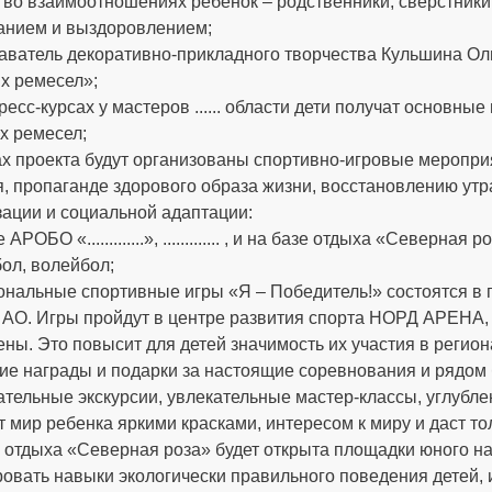
во взаимоотношениях ребенок – родственники, сверстники,
анием и выздоровлением;
даватель декоративно-прикладного творчества Кульшина Ол
х ремесел»;
пресс-курсах у мастеров ...... области дети получат основ
х ремесел;
ках проекта будут организованы спортивно-игровые меропр
я, пропаганде здорового образа жизни, восстановлению ут
зации и социальной адаптации:
 АРОБО «.............», ............. , и на базе отдыха «Северн
бол, волейбол;
иональные спортивные игры «Я – Победитель!» состоятся в гор
 АО. Игры пройдут в центре развития спорта НОРД АРЕНА,
ны. Это повысит для детей значимость их участия в регио
е награды и подарки за настоящие соревнования и рядом б
ательные экскурсии, увлекательные мастер-классы, углубл
 мир ребенка яркими красками, интересом к миру и даст т
е отдыха «Северная роза» будет открыта площадки юного н
овать навыки экологически правильного поведения детей, 