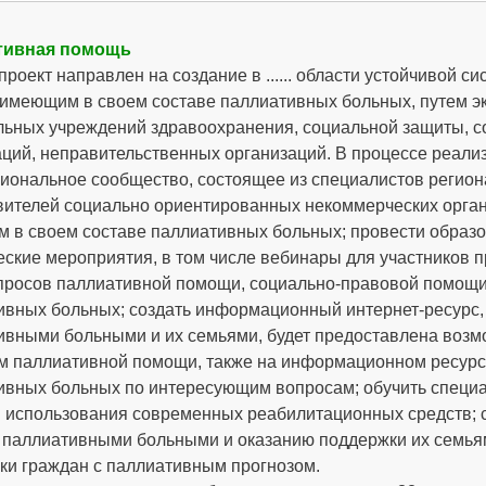
тивная помощь
роект направлен на создание в ...... области устойчивой 
 имеющим в своем составе паллиативных больных, путем э
льных учреждений здравоохранения, социальной защиты, 
аций, неправительственных организаций. В процессе реали
иональное сообщество, состоящее из специалистов регио
вителей социально ориентированных некоммерческих орга
 в своем составе паллиативных больных; провести образо
ские мероприятия, в том числе вебинары для участников п
опросов паллиативной помощи, социально-правовой помощ
ивных больных; создать информационный интернет-ресурс,
ивными больными и их семьями, будет предоставлена возм
м паллиативной помощи, также на информационном ресурсе
ивных больных по интересующим вопросам; обучить специа
 использования современных реабилитационных средств; с
а паллиативными больными и оказанию поддержки их семья
ки граждан с паллиативным прогнозом.