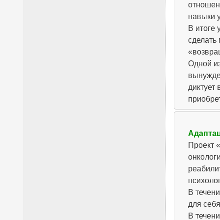
отношени
навыки 
В итоге 
сделать 
«возвра
Одной из
вынужде
диктует 
приобре
Адаптац
Проект «
онкологи
реабилит
психоло
В течен
для себ
В течен