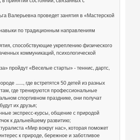
 в принятии состояний, связанных с
ьга Валерьевна проведет занятия в «Мастерской
ные навыки по традиционным направлениям
иятия, способствующие укреплению физического
раченных коммуникаций, психологической
ая роза» пройдут «Веселые старты» - теннис, дартс,
оде ......, где встретятся 50 детей из разных
 там, где тренируются профессиональные
нальном спортивном празднике, они получат
удут их друзья;
енные экспресс-курсы, общение с природой
олчок к дальнейшему развитию;
атуралиста «Мир вокруг нас», которая поможет
интерес к природе, бережное и заботливое