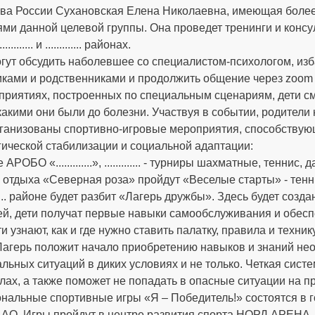
ва России Сухановская Елена Николаевна, имеющая более 
и данной целевой группы. Она проведет тренинги и консультации с 
, ............. и ............. районах.
гут обсудить наболевшее со специалистом-психологом, изб
иками и родственниками и продолжить общение через zoom 
риятиях, построенных по специальным сценариям, дети смог
какими они были до болезни. Участвуя в событии, родители
рганизованы спортивно-игровые мероприятия, способству
гической стабилизации и социальной адаптации:
 АРОБО «.............», ............. - турниры шахматные, теннис, д
е отдыха «Северная роза» пройдут «Веселые старты» - тенни
......... районе будет разбит «Лагерь дружбы». Здесь будет с
ей, дети получат первые навыки самообслуживания и обес
ти узнают, как и где нужно ставить палатку, правила и техн
 Лагерь положит начало приобретению навыков и знаний не
льных ситуаций в диких условиях и не только. Четкая сист
лах, а также поможет не попадать в опасные ситуации на пр
гиональные спортивные игры «Я – Победитель!» состоятся в гор
 АО. Игры пройдут в центре развития спорта НОРД АРЕНА,