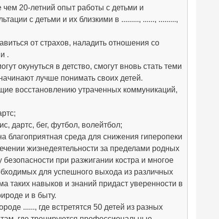
чем 20-летний опыт работы с детьми и
детьми и их близкими в ........., ......, .........,
авиться от страхов, наладить отношения со
и .
ут окунуться в детство, смогут вновь стать теми
 начинают лучше понимать своих детей.
ющие восстановлению утраченных коммуникаций,
артс;
с, дартс, бег, футбол, волейтбол;
оздана благоприятная среда для снижения гиперопеки
печении жизнедеятельности за пределами родных
ику безопасности при разжигании костра и многое
обходимых для успешного выхода из различных
ема таких навыков и знаний придаст уверенности в
ироде и в быту.
оде ......, где встретятся 50 детей из разных
 там, где тренируются профессиональные