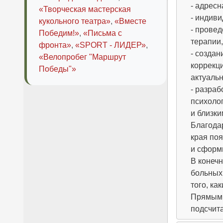
- адрес
«Творческая мастерская
- индив
кукольного театра»
,
«Вместе
- провед
Победим!»
,
«Письма с
терапии,
фронта»
,
«SPORT - ЛИДЕР»
,
- созда
«Велопробег "Маршрут
коррекц
Победы"»
актуальн
- разраб
психоло
и близки
Благодар
края по
и сформ
В конечн
больных,
того, ка
Прямыми
подсчит