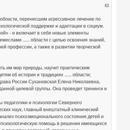
#3
... области, перенесшим агрессивное лечение по
ихологической поддержке и адаптации в социум.
й» - и включает в себя новые элементы
еслами ...... области с целью освоения знаний,
ей профессии, а также в развитии творческой
ыть им мир природы, научит практическим
м об истории и традициях ...... области;
драва России Сухановская Елена Николаевна,
данной целевой группы. Она проведет тренинги и
ы педагогики и психологии Северного
еских наук, главный внештатный клинический
й анализ психоэмоционального состояния детей и
ет психологическую помощь в решении имеющихся