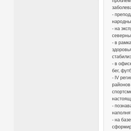
проблем 
заболев
- препо
народны
- на экс
северны
- в рам
здоровь
стабили
- в офисе
бег, фут
- IV рег
районов
спортсме
настоящи
- познав
наполнят
- на баз
сформир