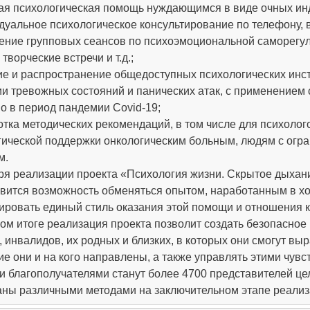
ная психологическая помощь нуждающимся в виде очных ин
идуальное психологическое консультирование по телефону,
ение групповых сеансов по психоэмоциональной саморегуля
 творческие встречи и т.д.;
ние и распространение общедоступных психологических ин
ии тревожных состояний и панических атак, с применением 
о в период пандемии Covid-19;
отка методических рекомендаций, в том числе для психоло
гической поддержки онкологическим больным, людям с огр
м.
я реализации проекта «Психология жизни. Скрытое дыхание»
явится возможность обменяться опытом, наработанным в х
ировать единый стиль оказания этой помощи и отношения к
ом итоге реализация проекта позволит создать безопасное
 инвалидов, их родных и близких, в которых они смогут вы
кие они и на кого направлены, а также управлять этими чувс
 благополучателями станут более 4700 представителей цел
аны различными методами на заключительном этапе реализ