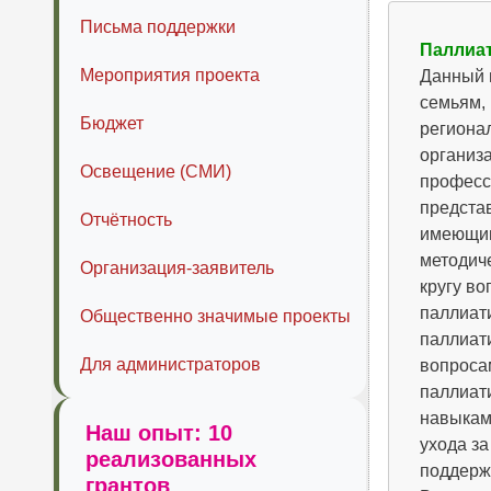
Письма поддержки
Паллиа
Мероприятия проекта
Данный п
семьям,
Бюджет
региона
организ
Освещение (СМИ)
професс
предста
Отчётность
имеющим
методиче
Организация-заявитель
кругу в
паллиат
Общественно значимые проекты
паллиат
Для администраторов
вопроса
паллиат
навыкам
Наш опыт: 10
ухода з
реализованных
поддерж
грантов