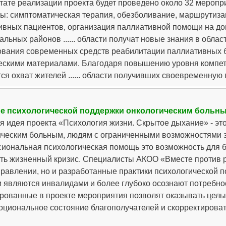
ьтате реализации проекта будет проведено около 32 мероп
ы: симптоматическая терапия, обезболивание, маршрутиза
вных пациентов, организация паллиативной помощи на дому
льных районов ...... области получат новые знания в обла
ования современных средств реабилитации паллиативных бо
ескими материалами. Благодаря повышению уровня компет
ся охват жителей ...... области получивших своевременну
е психологической поддержки онкологическим больн
я идея проекта «Психология жизни. Скрытое дыхание» - эт
ическим больным, людям с ограниченными возможностями з
иональная психологическая помощь это возможность для б
ть жизненный кризис. Специалисты АКОО «Вместе против р
правлении, но и разработанные практики психологической п
и являются инвалидами и более глубоко осознают потребно
рованные в проекте мероприятия позволят оказывать целы
циональное состояние благополучателей и скорректировать