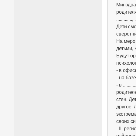
Минздра
родителям
.............
Дети смо
сверстн
На мероп
детьми, 
Будут о
психоло
- в офисе
- на баз
- в ....
родител
стен. Де
другое.
экстрема
своих си
- III ре
районов