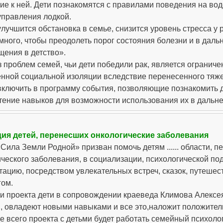
е к ней. Дети познакомятся с правилами поведения на воде
управления лодкой.
улучшится обстановка в семье, снизится уровень стресса у 
много, чтобы преодолеть порог состояния болезни и в дал
щения в детство».
 проблем семей, чьи дети победили рак, является огранич
нной социальной изоляции вследствие перенесенного тяжел
включить в программу события, позволяющие познакомить дет
тение навыков для возможности использования их в дальн
ия детей, перенесших онкологические заболевания
Сила Земли Родной» призван помочь детям ...... области, 
ческого заболевания, в социализации, психологической по
ацию, посредством увлекательных встреч, сказок, путешес
гом.
ии проекта дети в сопровождении краеведа Климова Алексе
я, овладеют новыми навыками и все это,наложит положител
ие всего проекта с детьми будет работать семейный психо