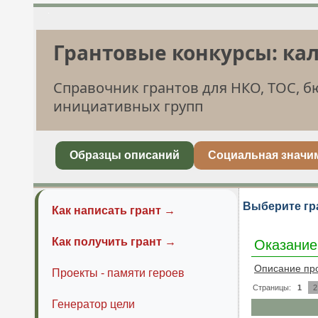
Грантовые конкурсы: ка
Справочник грантов для НКО, ТОС, 
инициативных групп
Образцы описаний
Социальная значи
Выберите гр
Как написать грант →
Как получить грант →
Оказание
Описание пр
Проекты - памяти героев
Страницы:
1
2
Генератор цели