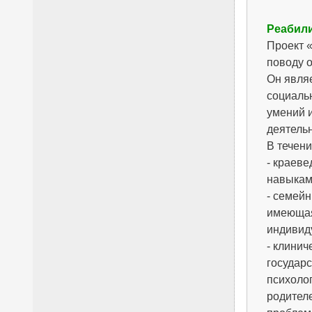
Реабили
Проект «
поводу о
Он явля
социальн
умений и
деятельн
В течени
- краеве
навыкам 
- семей
имеющая
индивиду
- клинич
государс
психолог
родител