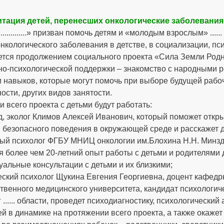
тация детей, перенесших онкологические заболевания
.............» призван помочь детям и «молодым взрослым» ...
нкологического заболевания в детстве, в социализации, пс
ется продолжением социального проекта «Сила Земли Родно
о-психологической поддержки – знакомство с народными рем
 навыков, которые могут помочь при выборе будущей рабоч
ости, других видов занятости.
и всего проекта с детьми будут работать:
д, эколог Климов Алексей Иванович, который поможет откр
безопасного поведения в окружающей среде и расскажет детя
ный психолог ФГБУ МНИЦ онкологии им.Блохина Н.Н. Минз
 более чем 20-летний опыт работы с детьми и родителями 
альные консультации с детьми и их близкими;
еский психолог Щукина Евгения Георгиевна, доцент кафедр
твенного медицинского университета, кандидат психологич
 ...... области, проведет психодиагностику, психологически
ей в динамике на протяжении всего проекта, а также окаж