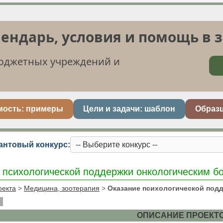
лендарь, условия и помощь в 
бюджетных учреждений и
мость: примеры
Цели и задачи: шаблон
Образ
антовый конкурс:
 психологической поддержки онкологическим б
оекта
>
Медицина, зоотерапия
>
Оказание психологической под
ОПИСАНИЕ ПРОЕКТ