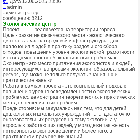
#1
Дата 12.06.2025 23:36
□
admin
администратор
сообщений: 8212
Экологический центр
Проект …….. реализуется на территории города ..........
Цель - развитие физического места - экологического
центра, как части городской инфраструктуры, для
вовлечения людей в практику раздельного сбора
отходов, повышения уровня экологической грамотности
и осведомленности об экологических проблемах.
Экоцентр - это место притяжения экологистов и людей,
интересующихся вопросами экологии, образовательный
ресурс, где можо не только получать знания, но и
практические навыки.
Работа в рамках проекта - это комплексный подход к
повышению уровня осведомленности о экологических
проблемах, демонстрации теоретических и практических
методов решения этих проблем.
Предыстория: мы задумались над тем, что для детей
дошкольных и школьных учреждений ......... достаточно
образовательных ресурсов на тему экологии, а у
взрослых работающих людей, у молодежи так же есть
потребность в экопросвещении и более того, в
практическом применении знаний.