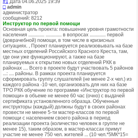
#1
Дата 04.06.2025 19:39
□
admin
администратор
сообщений: 8212
Инструктор по первой помощи
Основная цель проекта: повышение уровня грамотности
населения ............. ............. в вопросах ............. первой
(доврачебной) помощи, в том числе в кризисных
ситуациях. , Проект планируется реализовывать на базе
местных отделений Российского Красного Креста, там,
где они уже функционируют, а также на базе
планируемых к открытию новых отделений РКК в
районах .... Всего в проекте будут участвовать 5 районов
...: .... районы. В рамках проекта планируется
сформировать группу слушателей (не менее 2-х чел.) из
каждого района -10 чел, организовать для них на базе
ТРО РКК обучение по программе «Инструктор по первой
помощи» в объеме не менее 60 час (очно) с выдачей
сертификата установленного образца. Обученные
инструкторы (каждый) должны будут в своих районах
провести не менее 5-ти мастер-классов по первой
помощи с населением своего района в период
реализации проекта (количество человек в группе не
менее 15), таким образом, в мастер-классах примут
участие не менее 750 чел. жителей ... (10 чел.*5МК*15=