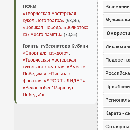
ПФКИ:
Выявление
«Творческая мастерская
Музыкальн
кукольного театра»
(68,25)
,
«Великая Победа. Библиотека
Юмористи
как место памяти»
(70,25)
Гранты губернатора Кубани:
Инклюзив
«Спорт для каждого»
,
«Творческая мастерская
Подростк
кукольного театра»
,
«Вместе
Российска
Победим!»
,
«Письма с
фронта»
,
«SPORT - ЛИДЕР»
,
Приобщен
«Велопробег "Маршрут
Победы"»
Регионал
Каратэ - 
Столярны