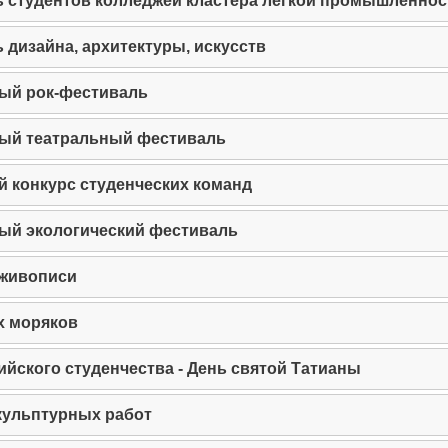
 студентов колледжей кластера легкой промышленнос
 дизайна, архитектуры, искусств
ый рок-фестиваль
ый театральный фестиваль
 конкурс студенческих команд
ый экологический фестиваль
 живописи
х моряков
ийского студенчества - День святой Татианы
кульптурных работ