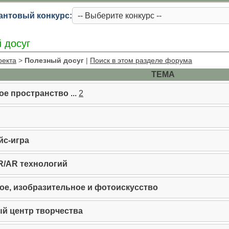
антовый конкурс:
 досуг
оекта
>
Полезный досуг
|
Поиск в этом разделе форума
ТЕМА
ое пространство
...
2
йс-игра
/AR технологий
ое, изобразительное и фотоискусство
й центр творчества