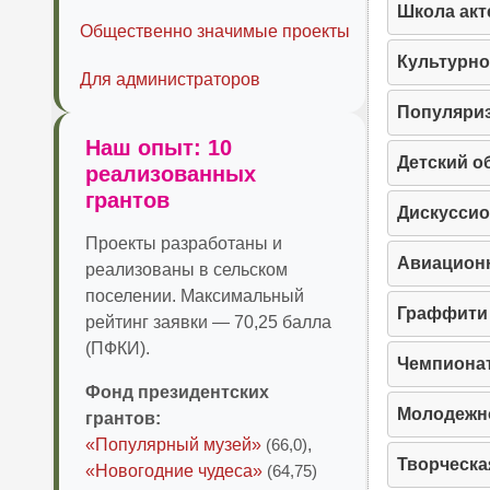
Школа акт
Общественно значимые проекты
Культурно
Для администраторов
Популяриз
Наш опыт: 10
Детский о
реализованных
грантов
Дискуссио
Проекты разработаны и
Авиацион
реализованы в сельском
поселении. Максимальный
Граффити 
рейтинг заявки — 70,25 балла
(ПФКИ).
Чемпионат
Фонд президентских
Молодежн
грантов:
«Популярный музей»
(66,0)
,
Творческа
«Новогодние чудеса»
(64,75)