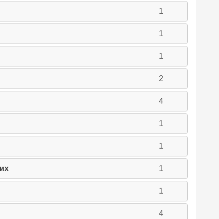
1
1
1
2
4
1
1
их
1
1
4