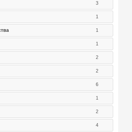
3
1
ства
1
1
2
2
6
1
2
4