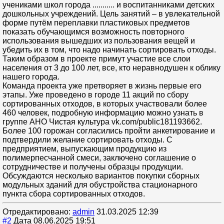
учениками школ города ........... и воспитанниками детских
дошкольных учреждений. Цель занятий – в увлекательной
форме путём переплавки пластиковых предметов
показать обучающимся возможность повторного
использования вышедших из пользования вещей и
убедить их в том, что надо начинать сортировать отходы.
Таким образом в проекте примут участие все слои
населения от 3 до 100 лет, все, кто неравнодушен к облику
нашего города.
Команда проекта уже претворяет в жизнь первые его
этапы. Уже проведено в городе 11 акций по сбору
сортированных отходов, в которых участвовали более
460 человек, подробную информацию можно узнать в
группе АНО Чистая культура vk.com/public181193662.
Более 100 горожан согласились пройти анкетирование и
подтвердили желание сортировать отходы. С
предприятием, выпускающим продукцию из
полимерпесчанной смеси, заключено соглашение о
сотрудничестве и получены образцы продукции.
Обсуждаются несколько вариантов покупки сборных
модульных зданий для обустройства стационарного
пункта сбора сортированных отходов.
Отредактировано:
admin
31.03.2025 12:39
#2
Дата 08.06.2025 19:51