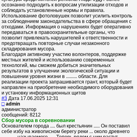
осознанно подходить к вопросам утилизации отходов и
соблюдать установленные нормы и правила.
Использование фотоловушек позволит усилить контроль
за соблюдением законодательства в сфере обращения с
отходами. Информация о нарушениях будет оперативно
передаваться в правоохранительные органы, что
позволит привлекать нарушителей к ответственности и
предотвращать повторные случаи незаконного
складирования мусора.
Благодаря активному участию волонтеров, поддержке
местных жителей и использованию современных
технологий, мы сможем добиться значительных
результатов в улучшении экологической ситуации и
повышении уровня жизни в ......... области. Для
реализации проекта запрашивается грант, который будет
направлен на приобретение необходимого оборудования
и установку информационных щитов
#3
Дата 17.06.2025 12:31
□
admin
администратор
сообщений: 8212
Сбор мусора в соревновании
Основателем города .... был крестьянин ..... Он поставил
себе избу на живописном берегу реки ... около древнего
..........., называемого ..... Теперь рядом с ним растут