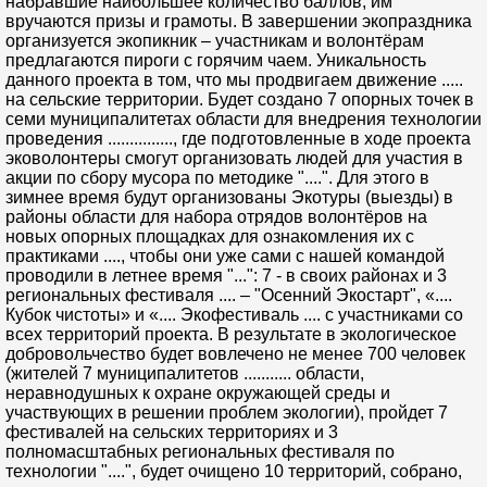
набравшие наибольшее количество баллов, им
вручаются призы и грамоты. В завершении экопраздника
организуется экопикник – участникам и волонтёрам
предлагаются пироги с горячим чаем. Уникальность
данного проекта в том, что мы продвигаем движение .....
на сельские территории. Будет создано 7 опорных точек в
семи муниципалитетах области для внедрения технологии
проведения ..............., где подготовленные в ходе проекта
эковолонтеры смогут организовать людей для участия в
акции по сбору мусора по методике "....". Для этого в
зимнее время будут организованы Экотуры (выезды) в
районы области для набора отрядов волонтёров на
новых опорных площадках для ознакомления их с
практиками ...., чтобы они уже сами с нашей командой
проводили в летнее время "...": 7 - в своих районах и 3
региональных фестиваля .... – "Осенний Экостарт", «....
Кубок чистоты» и «.... Экофестиваль .... с участниками со
всех территорий проекта. В результате в экологическое
добровольчество будет вовлечено не менее 700 человек
(жителей 7 муниципалитетов ........... области,
неравнодушных к охране окружающей среды и
участвующих в решении проблем экологии), пройдет 7
фестивалей на сельских территориях и 3
полномасштабных региональных фестиваля по
технологии "....", будет очищено 10 территорий, собрано,