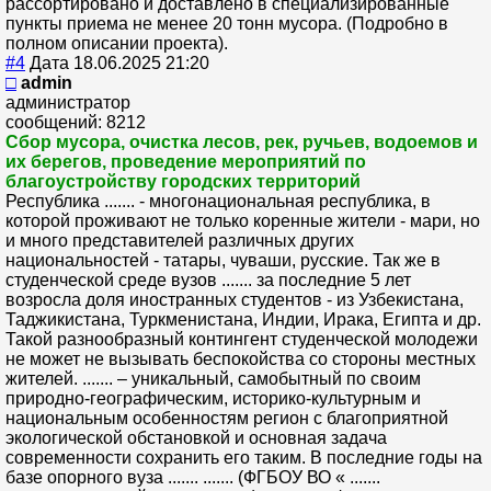
рассортировано и доставлено в специализированные
пункты приема не менее 20 тонн мусора. (Подробно в
полном описании проекта).
#4
Дата 18.06.2025 21:20
□
admin
администратор
сообщений: 8212
Сбор мусора, очистка лесов, рек, ручьев, водоемов и
их берегов, проведение мероприятий по
благоустройству городских территорий
Республика ....... - многонациональная республика, в
которой проживают не только коренные жители - мари, но
и много представителей различных других
национальностей - татары, чуваши, русские. Так же в
студенческой среде вузов ....... за последние 5 лет
возросла доля иностранных студентов - из Узбекистана,
Таджикистана, Туркменистана, Индии, Ирака, Египта и др.
Такой разнообразный контингент студенческой молодежи
не может не вызывать беспокойства со стороны местных
жителей. ....... – уникальный, самобытный по своим
природно-географическим, историко-культурным и
национальным особенностям регион с благоприятной
экологической обстановкой и основная задача
современности сохранить его таким. В последние годы на
базе опорного вуза ....... ....... (ФГБОУ ВО « .......