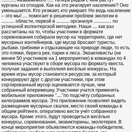
курганы из отходов. Как на это реагирует население? Оно
уменьшается. Кто уезжает, кто умирает. Но ведь население
– это мы! .... помогает в решении проблем экологии в
........... области, первой в ........... организуя ............... по
успешной волонтерской методике. Наши .... как раз
рассчитаны на то, чтобы участники в формате
соревнования собирали мусор на территориях, где нет
мусорных контейнеров, где мусор бросают туристы,
рыбаки, грибники и отдыхающие на природе люди, то есть
это пляжи, берега рек, парки и леса. Экоактивисты (не
менее 50 участников на 1 мероприятие) в командах по 4
человека участвуют в сборе мусора по формату квеста,
получая задания и выполняя весёлые конкурсы. На
время игры мусор становится ресурсом, за который
конкурируют друг с другом участники, при этом
сортированный мусор оценивается лучше, чем
собранный вперемешку. Участники учатся применять
мобильное приложение "...."по подсчёту собранных
килограммов мусора. Это приложение позволяет видеть
размещение мусорных свалок, место своей команды в
общем рейтинге, оперативно вести учёт собранного
мусора. Кроме этого, будут проводиться весёлые
конкурсы, соревнования, эковикторины, эколотерея. В
конце мероприятия объявляются команды-победители,