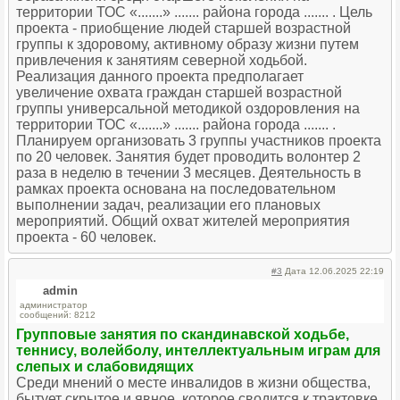
территории ТОС «.......» ....... района города ....... . Цель
проекта - приобщение людей старшей возрастной
группы к здоровому, активному образу жизни путем
привлечения к занятиям северной ходьбой.
Реализация данного проекта предполагает
увеличение охвата граждан старшей возрастной
группы универсальной методикой оздоровления на
территории ТОС «.......» ....... района города ....... .
Планируем организовать 3 группы участников проекта
по 20 человек. Занятия будет проводить волонтер 2
раза в неделю в течении 3 месяцев. Деятельность в
рамках проекта основана на последовательном
выполнении задач, реализации его плановых
мероприятий. Общий охват жителей мероприятия
проекта - 60 человек.
#3
Дата 12.06.2025 22:19
admin
администратор
сообщений: 8212
Групповые занятия по скандинавской ходьбе,
теннису, волейболу, интеллектуальным играм для
слепых и слабовидящих
Среди мнений о месте инвалидов в жизни общества,
бытует скрытое и явное, которое сводится к трактовке