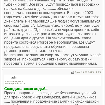
версия интеллектуальных игр "Что? Где? Когда?" и
"Брейн ринг". Все игры будут проводиться в городских
парках, на базах отдыха ......... области и
специализированных помещениях. В августе 2023
года состоится Фестиваль , на котором в течении трёх
дней слепые и слабовидящие люди смогут заниматься
спортом ("Дартс", "Шоудаун",волейбол), по утрам будет
работать группа "Здоровье", а вечером проявить себя
интеллектуальных играх и получить удовольствие от
общения друг с другом. На заключительном этапе
проекта состоится итоговое мероприятие, где будут
представлены результаты обучения, проведены
демонстрационные мастер-классы.
Коллективные занятия спортом помогут улучшить своё
здоровье, приобщиться к активному образу жизни,
проводить время в общении с единомышленниками.
#4
Дата 13.06.2025 19:15
admin
администратор
сообщений: 8212
Скандинавская ходьба
Проект направлен на создание безопасных условий
для тренировок и игр молодёжи, детей и школьников
...... поселения и продолжение занятий скандинавской