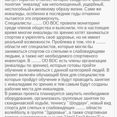
понятия "инвалид" как неполноценный, ущербный,
неспособный к активному образу жизни. Сами же
инвалиды, особенно в последние годы отчаянно
пытаются это опровергнуть.
Специалисты ......... ОО ВОС провели мониторинг
среди членов общества и выяснили, что в настоящее
время многие инвалиды по зрению хотят заниматься
спортом и укреплять своё здоровье, но не имеют
реальной возможности. Проблема в том, что в .........
области нет специалистов, которые могли бы
заниматься спортом со слепыми и слабовидящими
людьми, а также нет необходимого спортивного
инвентаря. В ......... ОО ВОС есть члены организации
(инвалиды по зрению), которые готовы пройти
обучение и заниматься с данной категорией людей. В
проект включён обучающий блок для специалистов
которые пройдут обучение и будут проводить занятия
с инвалидами по зрению и тем самым будут созданы
рабочие места для инвалидов.
В рамках проекта планируется закупить необходимое
оборудование, организовать групповые занятия по
скандинавской ходьбе, теннису " Шоудаун", новый вид
спорта для слепых и слабовидящих ......... области
волейболу, в группе "Здоровье", а также спортивная