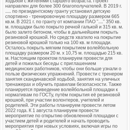
ходьбой с жителями старшего возраста. Проект
направлен для более 300 благополучателей. В 2019 г.
..... по президентскому гранту установил детскую
спортивно - тренировочную площадку размером 665
кв.м. В 2021 г. по гранту от компании ПАО "...." 350 кв.
м. площадки было покрыто речной галькой и 315 кв. м.
было залито бетоном, чтобы в дальнейшем покрыть
резиновой крошкой. Но средств хватило на покрытие
резиновой крошкой только на 100 кв. м площади.
Осталось покрыть мягким покрытием волейбольную
площадку размером 20 м. х 10,75 м. площадью 215 кв.
м. Настоящим проектом планируем провести для
детей и пожилых беседы с приглашением
медицинских работников, чтобы они больше узнали о
пользе физических упражнений. Провести с тренером
занятия скандинавской ходьбой, занятия на уличных
тренажерах и обучить правилам безопасности. Также
планируется приведение волейбольной площадки к
нормативам по ГОСТу, путём покрытия её резиновой
крошкой, при участии волонтеров, учителей и
родителей. Эти работы планируем провести летом
2022 года. К 1 августа планируем провести
мероприятие по открытию обновленной площадки с
участием детей и родителей и начать проводить
мероприятия при новых условиях, включая игры по