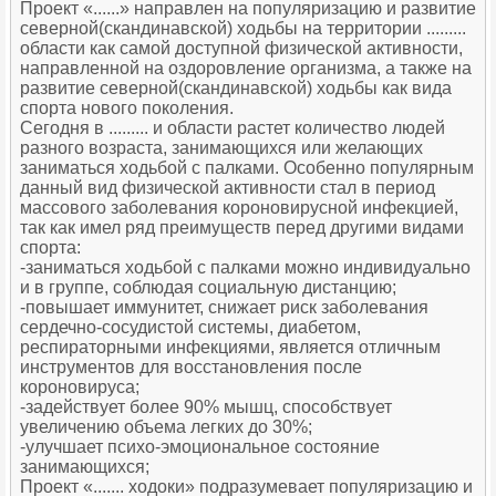
Проект «......» направлен на популяризацию и развитие
северной(скандинавской) ходьбы на территории .........
области как самой доступной физической активности,
направленной на оздоровление организма, а также на
развитие северной(скандинавской) ходьбы как вида
спорта нового поколения.
Сегодня в ......... и области растет количество людей
разного возраста, занимающихся или желающих
заниматься ходьбой с палками. Особенно популярным
данный вид физической активности стал в период
массового заболевания короновирусной инфекцией,
так как имел ряд преимуществ перед другими видами
спорта:
-заниматься ходьбой с палками можно индивидуально
и в группе, соблюдая социальную дистанцию;
-повышает иммунитет, снижает риск заболевания
сердечно-сосудистой системы, диабетом,
респираторными инфекциями, является отличным
инструментов для восстановления после
короновируса;
-задействует более 90% мышц, способствует
увеличению объема легких до 30%;
-улучшает психо-эмоциональное состояние
занимающихся;
Проект «....... ходоки» подразумевает популяризацию и