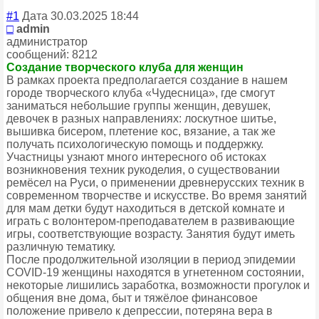
#1
Дата 30.03.2025 18:44
□
admin
администратор
сообщений: 8212
Создание творческого клуба для женщин
В рамках проекта предполагается создание в нашем
городе творческого клуба «Чудесница», где смогут
заниматься небольшие группы женщин, девушек,
девочек в разных направлениях: лоскутное шитье,
вышивка бисером, плетение кос, вязание, а так же
получать психологическую помощь и поддержку.
Участницы узнают много интересного об истоках
возникновения техник рукоделия, о существовании
ремёсел на Руси, о применении древнерусских техник в
современном творчестве и искусстве. Во время занятий
для мам детки будут находиться в детской комнате и
играть с волонтером-преподавателем в развивающие
игры, соответствующие возрасту. Занятия будут иметь
различную тематику.
После продолжительной изоляции в период эпидемии
COVID-19 женщины находятся в угнетенном состоянии,
некоторые лишились заработка, возможности прогулок и
общения вне дома, быт и тяжёлое финансовое
положение привело к депрессии, потеряна вера в