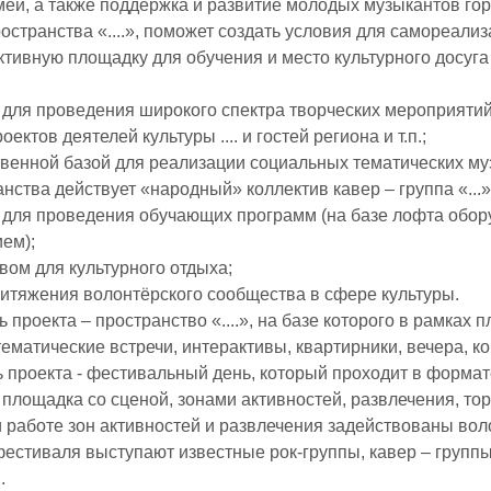
ей, а также поддержка и развитие молодых музыкантов город
остранства «....», поможет создать условия для самореали
ктивную площадку для обучения и место культурного досуга 
 для проведения широкого спектра творческих мероприятий
оектов деятелей культуры .... и гостей региона и т.п.;
твенной базой для реализации социальных тематических му
нства действует «народный» коллектив кавер – группа «...»
 для проведения обучающих программ (на базе лофта обо
ем);
твом для культурного отдыха;
ритяжения волонтёрского сообщества в сфере культуры.
ь проекта – пространство «....», на базе которого в рамка
тематические встречи, интерактивы, квартирники, вечера, к
 проекта - фестивальный день, который проходит в формате .
площадка со сценой, зонами активностей, развлечения, торго
и работе зон активностей и развлечения задействованы во
стиваля выступают известные рок-группы, кавер – группы и ВИ
.