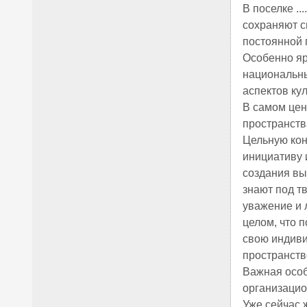
В поселке ..
сохраняют с
постоянной 
Особенно яр
национальны
аспектов ку
В самом цен
пространст
Цельную кон
инициативу 
создания вы
знают под т
уважение и 
целом, что 
свою индиви
пространство
Важная особе
организацио
Уже сейчас 