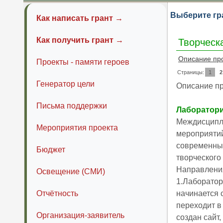
Выберите гр
Как написать грант →
Как получить грант →
Творческ
Описание пр
Проекты - памяти героев
Страницы:
1
2
Генератор цели
Описание п
Письма поддержки
Лаборатори
Междисциплин
Мероприятия проекта
мероприятий,
современных
Бюджет
творческого
Направлени
Освещение (СМИ)
1.Лаборатор
Отчётность
начинается 
переходит в
Организация-заявитель
создан сайт