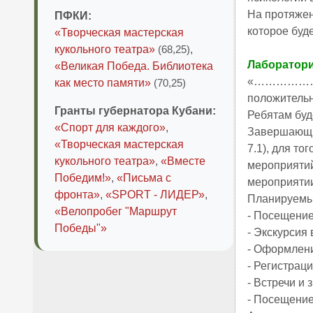
На протяжени
ПФКИ:
которое буд
«Творческая мастерская
кукольного театра»
(68,25)
,
Лаборатори
«Великая Победа. Библиотека
«………………….»
как место памяти»
(70,25)
положительно
Гранты губернатора Кубани:
Ребятам буд
«Спорт для каждого»
,
Завершающим
«Творческая мастерская
7.1), для т
кукольного театра»
,
«Вместе
мероприятий
Победим!»
,
«Письма с
мероприятии
фронта»
,
«SPORT - ЛИДЕР»
,
Планируемые
«Велопробег "Маршрут
- Посещение и 
Победы"»
- Экскурсия
- Оформлени
- Регистрац
- Встречи и
- Посещение и