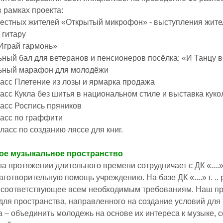
 рамках проекта:
местных жителей «Открытый микрофон» - выступления жите
 гитару
«Играй гармонь»
ьный бал для ветеранов и пенсионеров посёлка: «И Танцу 
льный марафон для молодёжи
ласс Плетение из лозы и ярмарка продажа
ласс Кукла без шитья в национальном стиле и выставка кук
ласс Роспись пряников
ласс по граффити
ласс по созданию ляссе для книг.
ое музыкальное пространство
» на протяжении длительного времени сотрудничает с ДК «....»
аготворительную помощь учреждению. На базе ДК «....» г. .
соответствующее всем необходимым требованиям. Наш про
ля пространства, направленного на создание условий для
а – объединить молодежь на основе их интереса к музыке, с