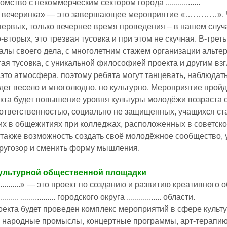
мство с некоммерческим сектором города .................
 вечеринка» — это завершающее мероприятие «…………». Чт
первых, только вечернее время проведения – в нашем случае
о-вторых, это трезвая тусовка и при этом не скучная. В-тр
лы своего дела, с многолетним стажем организации альт
гая тусовка, с уникальной философией проекта и другим вз
 это атмосфера, поэтому ребята могут танцевать, наблюдать
удет весело и многолюдно, но культурно. Мероприятие прой
кта будет повышение уровня культуры молодёжи возраста от 
ответственностью, социально не защищенных, учащихся ст
в общежитиях при колледжах, расположенных в советском и це
 также возможность создать своё молодёжное сообщество, 
ругозор и сменить форму мышления.
ультурной общественной площадки
.............» — это проект по созданию и развитию креативно
........ ................. городского округа ................. области.
оекта будет проведен комплекс мероприятий в сфере культ
, народные промыслы, концертные программы, арт-терапию 