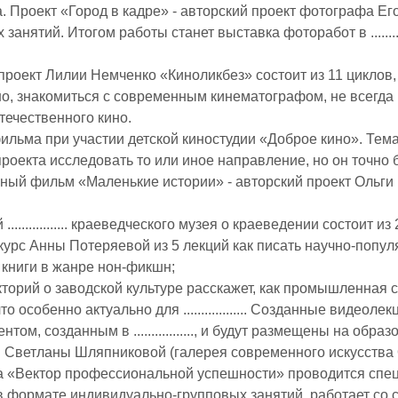
. Проект «Город в кадре» - авторский проект фотографа Его
занятий. Итогом работы станет выставка фоторабот в ............
 проект Лилии Немченко «Киноликбез» состоит из 11 циклов
но, знакомиться с современным кинематографом, не всегда 
течественного кино.
ильма при участии детской киностудии «Доброе кино». Тем
роекта исследовать то или иное направление, но он точно буде
ный фильм «Маленькие истории» - авторский проект Ольги
................. краеведческого музея о краеведении состоит из
 курс Анны Потеряевой из 5 лекций как писать научно-попул
о книги в жанре нон-фикшн;
кторий о заводской культуре расскажет, как промышленная с
что особенно актуально для .................. Созданные виде
нтом, созданным в ................., и будут размещены на об
 Светланы Шляпниковой (галерея современного искусства OkNo)
 «Вектор профессиональной успешности» проводится спец
в формате индивидуально-групповых занятий, работает со