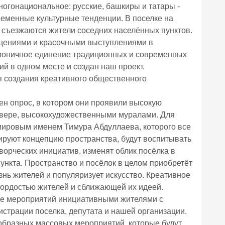
ка многонациональное: русские, башкиры и татары -
ременные культурные тенденции. В поселке на
 съезжаются жители соседних населённых пунктов.
ощениями и красочными выступлениями в
моничное единение традиционных и современных
ий в одном месте и создан наш проект.
я создания креативного общественного
ен опрос, в котором они проявили высокую
квере, высокохудожественными муралами. Для
мировым именем Тимура Абдуллаева, которого все
руют концепцию пространства, будут воспитывать
ворческих инициатив, изменят облик посёлка в
пункта. Пространство и посёлок в целом приобретёт
знь жителей и популяризует искусство. Креативное
, а гордостью жителей и сближающей их идеей.
едение мероприятий инициативными жителями с
трации поселка, депутата и нашей организации.
образных массовых мероприятий, которые будут