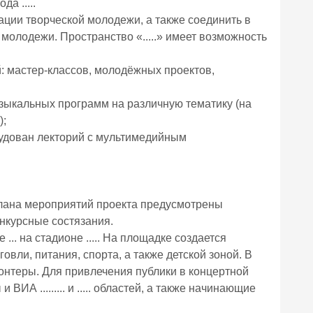
а .....
зации творческой молодежи, а также соединить в
молодежи. Пространство «.....» имеет возможность
: мастер-классов, молодёжных проектов,
зыкальных программ на различную тематику (на
);
рудован лекторий с мультимедийным
х плана мероприятий проекта предусмотрены
онкурсные состязания.
.. на стадионе ..... На площадке создается
вли, питания, спорта, а также детской зоной. В
лонтеры. Для привлечения публики в концертной
А ......... и ..... областей, а также начинающие