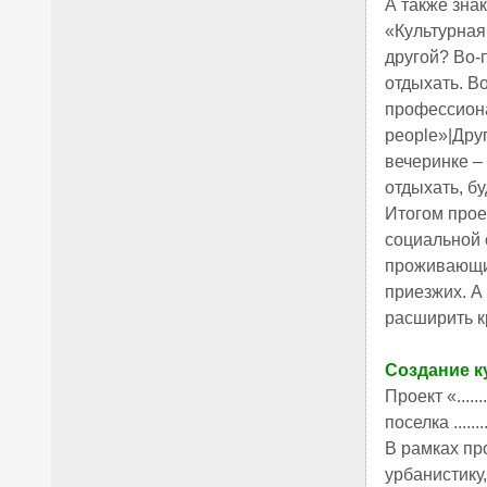
А также знако
«Культурная
другой? Во-
отдыхать. В
профессиона
people»|Дру
вечеринке –
отдыхать, б
Итогом прое
социальной 
проживающих 
приезжих. А
расширить к
Создание к
Проект «....
поселка .........
В рамках пр
урбанистику