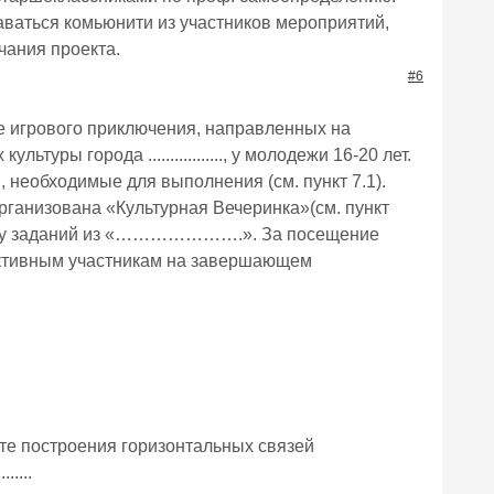
оздаваться комьюнити из участников мероприятий,
чания проекта.
#6
игрового приключения, направленных на
ры города ................., у молодежи 16-20 лет.
, необходимые для выполнения (см. пункт 7.1).
ганизована «Культурная Вечеринка»(см. пункт
овину заданий из «………………….». За посещение
 активным участникам на завершающем
ате построения горизонтальных связей
.....