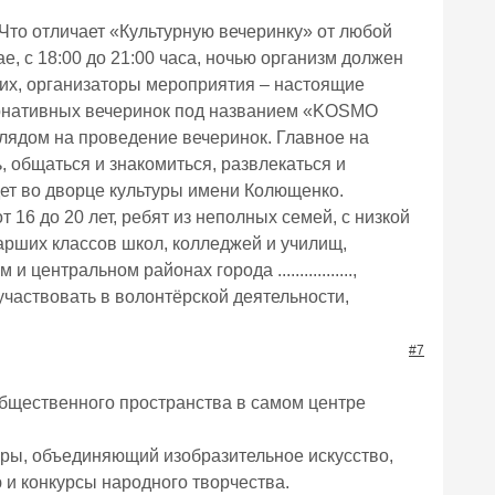
о отличает «Культурную вечеринку» от любой
, с 18:00 до 21:00 часа, ночью организм должен
етьих, организаторы мероприятия – настоящие
ернативных вечеринок под названием «KOSMO
глядом на проведение вечеринок. Главное на
, общаться и знакомиться, развлекаться и
дет во дворце культуры имени Колющенко.
16 до 20 лет, ребят из неполных семей, с низкой
арших классов школ, колледжей и училищ,
нтральном районах города .................,
участвовать в волонтёрской деятельности,
#7
го общественного пространства в самом центре
уры, объединяющий изобразительное искусство,
и конкурсы народного творчества.