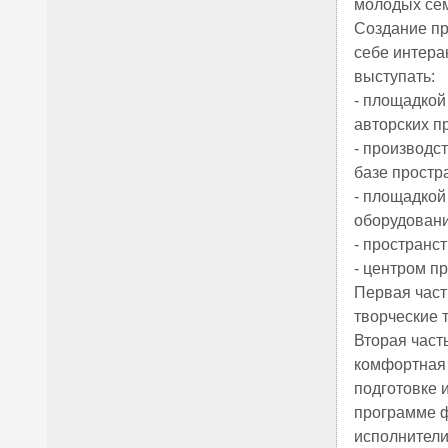
молодых сем
Создание пр
себе интера
выступать:
- площадкой
авторских пр
- производс
базе простра
- площадкой
оборудовани
- пространс
- центром п
Первая част
творческие 
Вторая часть
комфортная 
подготовке 
программе фе
исполнители