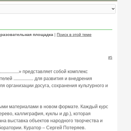
бразовательная площадка
|
Поиск в этой теме
#5
...........» представляет собой комплекс
................. для развития и внедрения
я организации досуга, сохранения культурного и
ными материалами в новом формате. Каждый курс
рево, каллиграфия, куклы и др.), которая
вана выставка объектов народного творчества и
боратории. Куратор – Сергей Потеряев.