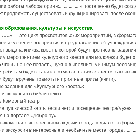
и работы лаборатории «.................» постепенно будет с
ет продолжать существовать и функционировать после окон
я образования, культуры и искусства
 — это цикл просветительских мероприятий, в формате 
е изменение восприятия и представления об учреждениях культу
ет выдана книжка квест, в которой будут прописаны задания
 мероприятием культурного квеста для молодежи будет ор
ого чтобы на неё попасть, нужно выполнить минимум пол
 ребятам будет ставится отметка в книжке квесте, самым
 будут вручены грамоты и приятные призы (книги).
 задания для «Культурного квеста»:
экскурсии в библиотеки г. .................
 в Камерный театр
е пушкинской карты (если нет) и посещение театра/музея
ия на портале «Добро.ру»
 знакомства с интересными людьми города и диалог в форм
 экскурсии в интересные и необычные места города ............