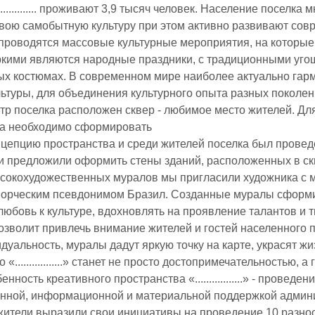
............... проживают 3,9 тысяч человек. Население посел
вою самобытную культуру при этом активно развивают сов
проводятся массовые культурные мероприятия, на которые
кими являются народные праздники, с традиционными уг
х костюмах. В современном мире наиболее актуально гар
льтуры, для объединения культурного опыта разных поколен
тр поселка расположен сквер - любимое место жителей. Дл
ва необходимо сформировать
цепцию пространства и среди жителей поселка был провед
и предложили оформить стены зданий, расположенных в с
сокохудожественных муралов мы пригласили художника с 
ворческим псевдонимом Бразил. Созданные муралы сформи
любовь к культуре, вдохновлять на проявление талантов и т
позволит привлечь внимание жителей и гостей населенного 
дуальность, муралы дадут яркую точку на карте, украсят жи
 «.................» станет не просто достопримечательностью
нность креативного пространства «.................» - пров
нной, информационной и материальной поддержкой админис
жители выразили свои инициативы на проведение 10 разно