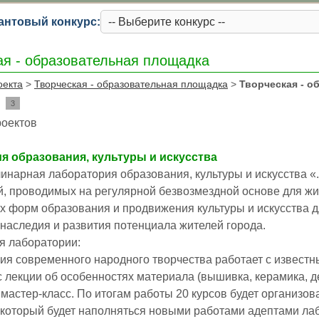
антовый конкурс:
ая - образовательная площадка
оекта
>
Творческая - образовательная площадка
>
Творческая - о
3
роектов
я образования, культуры и искусства
арная лаборатория образования, культуры и искусства «......
 проводимых на регулярной безвозмездной основе для жителей 
 форм образования и продвижения культуры и искусства дл
 наследия и развития потенциала жителей города.
я лаборатории:
ия современного народного творчества работает с извест
с лекции об особенностях материала (вышивка, керамика, де
 мастер-класс. По итогам работы 20 курсов будет организо
, который будет наполняться новыми работами адептами ла