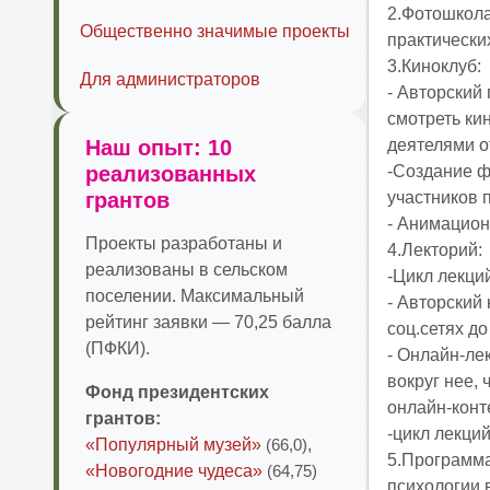
2.Фотошкола
Общественно значимые проекты
практических 
3.Киноклуб:
Для администраторов
- Авторский
смотреть ки
Наш опыт: 10
деятелями о
реализованных
-Создание ф
грантов
участников п
- Анимацион
Проекты разработаны и
4.Лекторий:
реализованы в сельском
-Цикл лекций 
поселении. Максимальный
- Авторский
рейтинг заявки — 70,25 балла
соц.сетях д
(ПФКИ).
- Онлайн-ле
вокруг нее, 
Фонд президентских
онлайн-конте
грантов:
-цикл лекций
«Популярный музей»
(66,0)
,
5.Программа
«Новогодние чудеса»
(64,75)
психологии 