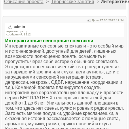
Описание проекта
>
Творческие занятия
>
Интерактив
#1
Дата 17.06.2025 17:34
admin
администратор
сообщений: 8212
Интерактивные сенсорные спектакли
Интерактивные сенсорные спектакли - это особый мир
и источник знаний, доступный для детей, лишенных
возможности полноценно понять, осмыслить и
пропустить через себя историю обычного спектакля.
Это дети, которым классический театр недоступен из-
за нарушений зрения или слуха, дети аутисты, дети с
нарушениями сенсорной интеграции (страхи,
депрессии, неврозы, СДВГ, нарушение координации и
т.д.). Командой проекта планируется создать
интерактивную образовательную площадку и провести
серию БЕСПЛАТНЫХ сенсорных спектаклей для
детей от 1 до 6 лет. Уникальность данной площадки в
том, что здесь нет сцены, кулис и ровных рядов кресел.
Зато есть мягкие подушки, удобные кресла-мешки, а
сказочная история рассказывается с помощью света,
ароматов, музыки, ритма, прикосновений и вкуса.
Каждый сенсорный спектакль основан на игре с