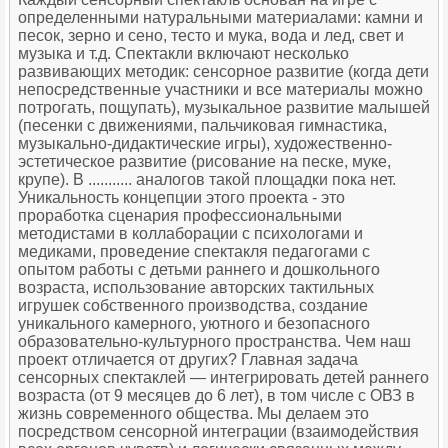
определенными натуральными материалами: камни и
песок, зерно и сено, тесто и мука, вода и лед, свет и
музыка и т.д. Спектакли включают несколько
развивающих методик: сенсорное развитие (когда дети
непосредственные участники и все материалы можно
потрогать, пощупать), музыкальное развитие малышей
(песенки с движениями, пальчиковая гимнастика,
музыкально-дидактические игры), художественно-
эстетическое развитие (рисование на песке, муке,
крупе). В ........... аналогов такой площадки пока нет.
Уникальность концепции этого проекта - это
проработка сценария профессиональными
методистами в коллаборации с психологами и
медиками, проведение спектакля педагогами с
опытом работы с детьми раннего и дошкольного
возраста, использование авторских тактильных
игрушек собственного производства, создание
уникального камерного, уютного и безопасного
образовательно-культурного пространства. Чем наш
проект отличается от других? Главная задача
сенсорных спектаклей — интегрировать детей раннего
возраста (от 9 месяцев до 6 лет), в том числе с ОВЗ в
жизнь современного общества. Мы делаем это
посредством сенсорной интеграции (взаимодействия