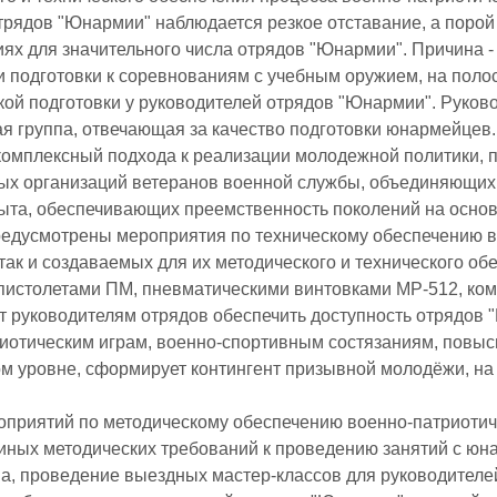
трядов "Юнармии" наблюдается резкое отставание, а порой
ях для значительного числа отрядов "Юнармии". Причина -
и подготовки к соревнованиям с учебным оружием, на полос
ой подготовки у руководителей отрядов "Юнармии". Руководите
я группа, отвечающая за качество подготовки юнармейцев.
омплексный подхода к реализации молодежной политики,
ых организаций ветеранов военной службы, объединяющи
ыта, обеспечивающих преемственность поколений на основ
едусмотрены мероприятия по техническому обеспечению во
так и создаваемых для их методического и технического 
пистолетами ПМ, пневматическими винтовками МР-512, ко
т руководителям отрядов обеспечить доступность отрядов "
иотическим играм, военно-спортивным состязаниям, повыси
м уровне, сформирует контингент призывной молодёжи, на
оприятий по методическому обеспечению военно-патриоти
иных методических требований к проведению занятий с юн
, проведение выездных мастер-классов для руководителе