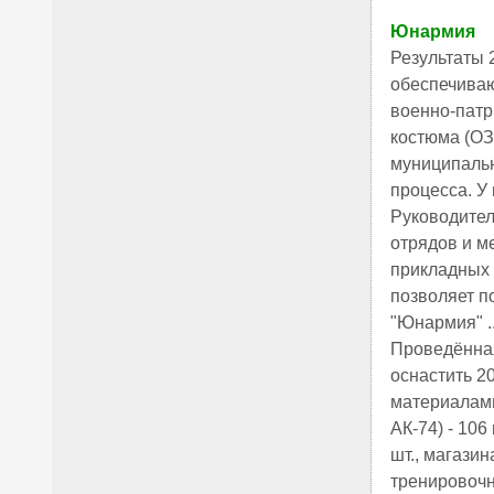
Юнармия
Результаты 2
обеспечиваю
военно-патр
костюма (ОЗК
муниципальн
процесса. У
Руководител
отрядов и м
прикладных с
позволяет п
"Юнармия" ..
Проведённая
оснастить 2
материалами
АК-74) - 10
шт., магази
тренировочн