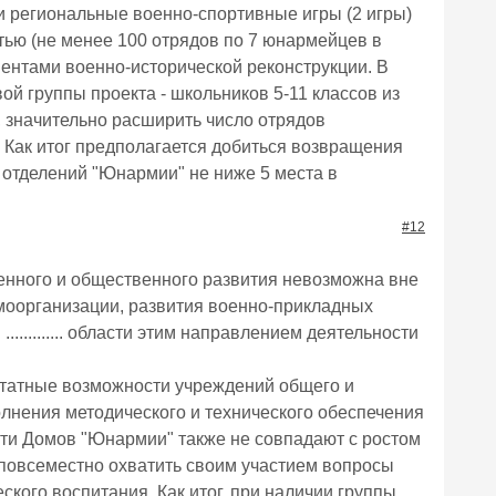
и региональные военно-спортивные игры (2 игры)
ью (не менее 100 отрядов по 7 юнармейцев в
ментами военно-исторической реконструкции. В
ой группы проекта - школьников 5-11 классов из
 значительно расширить число отрядов
Как итог предполагается добиться возвращения
ых отделений "Юнармии" не ниже 5 места в
#12
енного и общественного развития невозможна вне
оорганизации, развития военно-прикладных
.......... области этим направлением деятельности
татные возможности учреждений общего и
лнения методического и технического обеспечения
бласти Домов "Юнармии" также не совпадают с ростом
 повсеместно охватить своим участием вопросы
кого воспитания. Как итог, при наличии группы