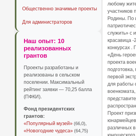
любому жите
Общественно значимые проекты
участников 
Родины. По 
Для администраторов
патриотичес
служить» с 
Наш опыт: 10
красавица -
реализованных
конкурсах .
грантов
«День герое
проекта вое
Проекты разработаны и
подготовка,
реализованы в сельском
первой экст
поселении. Максимальный
для работы 
рейтинг заявки — 70,25 балла
военкомата,
(ПФКИ).
представите
распространя
Фонд президентских
Проект приз
грантов:
юнармейцев 
«Популярный музей»
(66,0)
,
различных в
«Новогодние чудеса»
(64,75)
юношеского