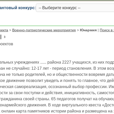
антовый конкурс:
оекта
>
Военно-патриотические мероприятия
>
Юнармия
|
Поиск в 
3
роектов
льных учреждениях ...... района 2227 учащихся, из них подр
ан не случайно: 12-17 лет - период становления. В этом во
ача не только родителей, но и общественности вовремя да
ое движение позволит увидеть и понять то главное, что дей
рческая самореализация, осознанный выбор профессии. И
ости за свои поступки и действия, инициативность, самосто
гражданина своей страны. 65 педагогов получат на обуча
юнармейского движения. В ходе виртуального квеста «Достоп
 онлаин карта памятников истории района и размещена на 