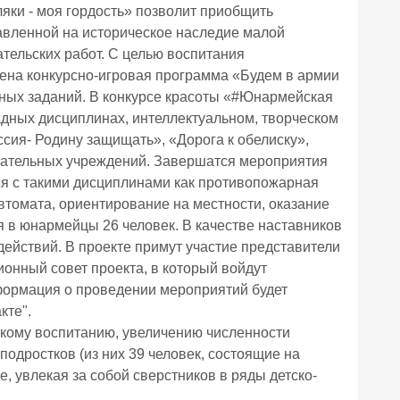
ки - моя гордость» позволит приобщить
равленной на историческое наследие малой
тельских работ. С целью воспитания
дена конкурсно-игровая программа «Будем в армии
ьных заданий. В конкурсе красоты «#Юнармейская
адных дисциплинах, интеллектуальном, творческом
сия- Родину защищать», «Дорога к обелиску»,
овательных учреждений. Завершатся мероприятия
ся с такими дисциплинами как противопожарная
автомата, ориентирование на местности, оказание
 в юнармейцы 26 человек. В качестве наставников
действий. В проекте примут участие представители
онный совет проекта, в который войдут
формация о проведении мероприятий будет
кте".
скому воспитанию, увеличению численности
подростков (из них 39 человек, состоящие на
, увлекая за собой сверстников в ряды детско-