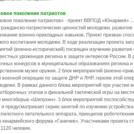
овое поколение патриотов
овое поколение патриотов» - проект ВВПОД «Юнармия» ...
гражданско-патриотических ценностей молодежи, развитие 
ование военно-прикладных навыков. Проект призван спос
кого воспитания молодежи. В ходе реализации проекта зап
ятий (военно-исторический) посвящен изучению развития оружей
звестных уроженцев региона в защите интересов России. В
очных конкурсов в муниципальных образованиях региона и 
осударственном музее оружия. 2 блок мероприятий (военно-п
 военной операции по защите ДНР и ЛНР, героям этой оп
одежи. В рамках данного блока мероприятий при участии 
отборочных этапов и финальной тактической игры на местно
 многоборью «Шелухин». 3 блок мероприятий поспособству
и предусматривает серию занятий по изучению устройства 
спилотного летательного аппарата, принципов робототехник
о юнармейского форума «Ганичев». Участниками проекта ста
 1120 человек.