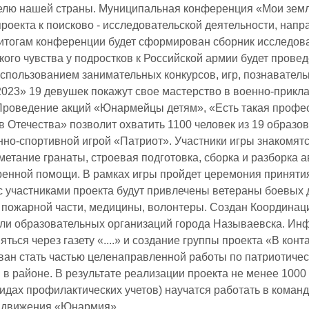
лю нашей страны. Муниципальная конференция «Мои земля
проекта к поисково - исследовательской деятельности, нап
итогам конференции будет сформирован сборник исследова
кого чувства у подростков к Российской армии будет прове
использованием занимательных конкурсов, игр, познавател
2023» 19 девушек покажут свое мастерство в военно-прикл
 Проведение акций «Юнармейцы детям», «Есть такая профес
в Отечества» позволит охватить 1100 человек из 19 образ
нно-спортивной игрой «Патриот». Участники игры знакомят
 метание гранаты, строевая подготовка, сборка и разборка 
ренной помощи. В рамках игры пройдет церемония принятия
с участниками проекта будут привлечены ветераны боевых 
 пожарной части, медицины, волонтеры. Создан Координаци
ли образовательных организаций города Называевска. Ин
ться через газету «....» и создание группы проекта «В конта
ван стать частью целенаправленной работы по патриотиче
в районе. В результате реализации проекта не менее 1000 
идах профилактических учетов) научатся работать в команде
 движения «Юнармия».