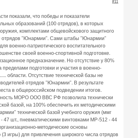
#11
ласти показали, что победы и показатели
ьных образований (100 отрядов), в которых
о оружия, комплектами общевойскового защитного
 1090 отрядов "Юнармии". Сами штабы "Юнармии"
для военно-патриотического воспитательного
ршенстве своей военно-спортивной подготовке.
зационное предназначение. Но отсутствие у 80%
 пределами подготовки и участия в военно-
..... области. Отсутствие технической базы не
водителей отрядов "Юнармии". В результате
14 места в общероссийском подведении итогов.
ельность МОРО ООО ВВС РФ позволила технически
ской базой, на 100% обеспечить их методическими
армии" технической базой учебного оружия (ммг
 - 47 шт., пневматическими винтовками МР-512 - 44
ь организационно-методические основы
(3 игры) для привлечения широкого числа отрядов