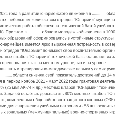
021 года в развитии юнармейского движения в ............. об
тся небольшим количеством отрядов "Юнармии" муниципал
иотическая работа обеспечена технической базой учебног
). При этом в ............. области молодёжь объединена в
ых образований сформировались в устойчивые структуры 
 юнармейцев имеется ярко выраженная потребность в сове
и отрядов "Юнармии" понимают своё воспитательно-органи
естных штабов "Юнармии" технической базы оставляет их за
оревнованиях как на местном уровне, так и на уровне ........
овышать и тренировочно-методические навыки у самих руко
........... области снизила свой показатель достижений до 
 в период ноябрь 2021 - март 2022 годы грантовая деят
0% (25 ммг АК-74 и др.) местных штабов "Юнармии" техниче
. Задачей остаётся: дооснастить 80% местных штабов "Юн
6 шт., комплектами общевойскового защитного костюма (ОЗК)
нами для снаряжения учебными патронами - 58 шт.; освоит
ых зональных (межмуниципальных) военно-спортивных игр 