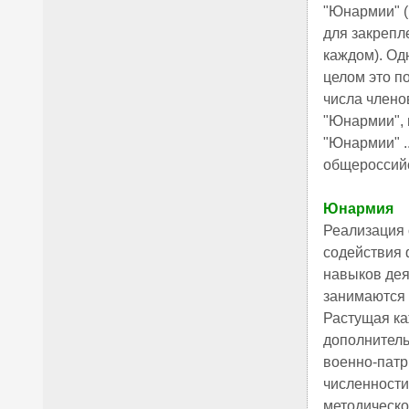
"Юнармии" (
для закрепл
каждом). Од
целом это п
числа члено
"Юнармии", 
"Юнармии" ..
общероссийс
Юнармия
Реализация 
содействия 
навыков деят
занимаются 
Растущая ка
дополнитель
военно-патри
численности
методическо