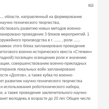
#10
.... области, направленный на формирование
научно-технического творчества,
обствовать развитию новых методов военно-
ланировано проведение 3 блоков мероприятий. 1
ного производства в г. ....... , роли .......
 рамках этого блока запланировано проведение
итогового военно-исторического квеста «Стечкин»
рикладной) посвящен освещению роли и значению
ерации, совершенствованию военно-прикладных
ветеранов локальных войн запланировано
сти «Долгов», а также кубка по военно-
ет развитию научно-технического творчества
и использования роботехнического набора,
и, а также проведение заключительного научно-
нет молодежь в возрасте до 20 лет. Общее число