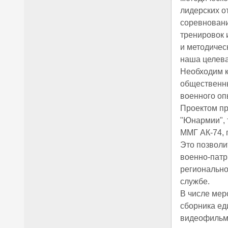
лидерских о
соревновани
тренировок 
и методическ
наша целева
Необходим к
общественн
военного оп
Проектом пр
"Юнармии", 
ММГ АК-74, 
Это позволи
военно-патр
регионально
службе.
В числе мер
сборника ед
видеофильма