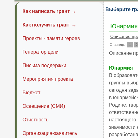
Выберите гр
Как написать грант →
Как получить грант →
Юнармия
Описание пр
Проекты - памяти героев
Страницы:
1
2
Генератор цели
Описание п
Письма поддержки
Юнармия
В образовате
Мероприятия проекта
группы выбр
сегодня зад
Бюджет
в юнармейск
Родине, тво
Освещение (СМИ)
ответственн
Отчётность
настоящего 
значимости 
Организация-заявитель
разработана