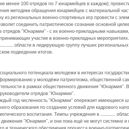
не менее 100 отрядов по 7 юнармейцев в каждом); провест
ения методики обращения юнармейцев с материальной част
ну из региональных военно-спортивных игр провести с эле
озволит соединить патриотическое сознание основной целев
в отрядов "Юнармии" - с их военно-прикладными навыками,
принимающих участие в военно-прикладных мероприятиях. 
........... области в лидирующую группу лучших региональн
ком подведении итогов.
социального потенциала молодежи в интересах государств
формированию у молодёжи патриотизма, общественной сам
ельности в рамках общественного движения "Юнармия". В ...
руководители отрядов "Юнармии".
ждый год численность "Юнармии" опережает имеющиеся ш
ного образования по созданию условий для кадрового напо
отического воспитания. Темпы учреждения в ............. о
 движения "Юнармия", и они пока ещё не могут системно и
го и технического обеспечения процесса военно-патриотичес