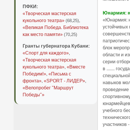
ПФКИ:
Юнармия: н
«Творческая мастерская
«Юнармия: н
кукольного театра»
(68,25)
,
устойчивых 
«Великая Победа. Библиотека
совершенств
как место памяти»
(70,25)
патриотичес
Гранты губернатора Кубани:
блок меропри
«Спорт для каждого»
,
области и и
«Творческая мастерская
серии отбор
кукольного театра»
,
«Вместе
в ....... г
Победим!»
,
«Письма с
специальной
фронта»
,
«SPORT - ЛИДЕР»
,
навыков мол
«Велопробег "Маршрут
проведение 
Победы"»
спортивному
юнармейцев 
учебного бе
техническог
участников -