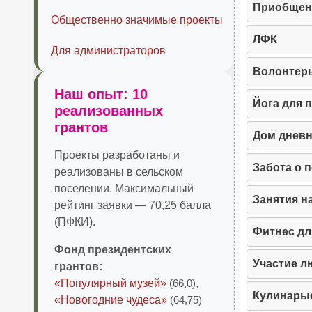
Приобщени
Общественно значимые проекты
ЛФК
Для администраторов
Волонтер
Наш опыт: 10
Йога для 
реализованных
грантов
Дом дневн
Проекты разработаны и
Забота о 
реализованы в сельском
поселении. Максимальный
Занятия н
рейтинг заявки — 70,25 балла
(ПФКИ).
Фитнес дл
Фонд президентских
Участие л
грантов:
«Популярный музей»
(66,0)
,
Кулинарые
«Новогодние чудеса»
(64,75)