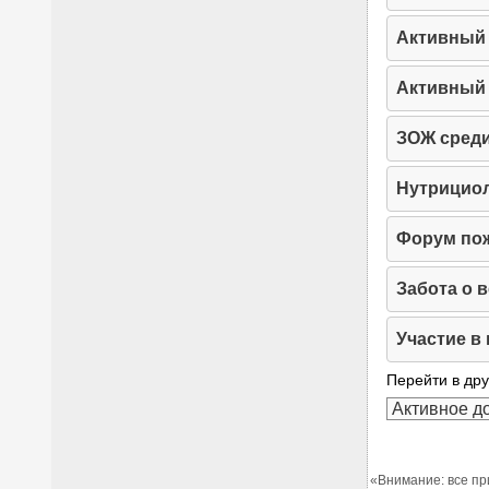
Активный 
Активный 
ЗОЖ сред
Нутрициол
Форум пож
Забота о 
Участие в
Перейти в дру
«Внимание: все пр