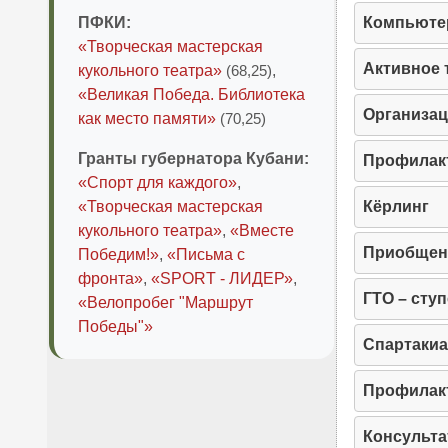
ПФКИ:
Компьюте
«Творческая мастерская
Активное 
кукольного театра»
(68,25)
,
«Великая Победа. Библиотека
Организац
как место памяти»
(70,25)
Гранты губернатора Кубани:
Профилакт
«Спорт для каждого»
,
«Творческая мастерская
Кёрлинг
кукольного театра»
,
«Вместе
Приобщени
Победим!»
,
«Письма с
фронта»
,
«SPORT - ЛИДЕР»
,
ГТО – сту
«Велопробег "Маршрут
Победы"»
Спартакиа
Профилак
Консульт