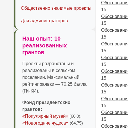
Обоснование
Общественно значимые проекты
15
Обоснование
Для администраторов
15
Обоснование
15
Наш опыт: 10
Обоснование
реализованных
15
грантов
Обоснование
Проекты разработаны и
15
реализованы в сельском
Обоснование
поселении. Максимальный
15
рейтинг заявки — 70,25 балла
Обоснование
(ПФКИ).
15
Обоснование
Фонд президентских
15
грантов:
Обоснование
«Популярный музей»
(66,0)
,
15
«Новогодние чудеса»
(64,75)
Обоснование