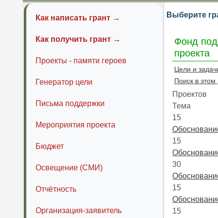
Выберите гр
Как написать грант →
Как получить грант →
Фонд под
проекта
Проекты - памяти героев
Цели и задач
Поиск в этом
Генератор цели
Проектов
Письма поддержки
Тема
15
Мероприятия проекта
Обоснование
15
Бюджет
Обоснование
30
Освещение (СМИ)
Обоснование
15
Отчётность
Обоснование
Организация-заявитель
15