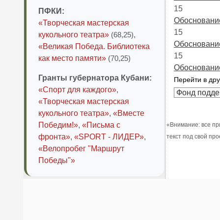
15
ПФКИ:
Обоснование
«Творческая мастерская
15
кукольного театра»
(68,25)
,
Обоснование
«Великая Победа. Библиотека
15
как место памяти»
(70,25)
Обоснование
Гранты губернатора Кубани:
Перейти в дру
«Спорт для каждого»
,
«Творческая мастерская
кукольного театра»
,
«Вместе
Победим!»
,
«Письма с
«Внимание: все пр
фронта»
,
«SPORT - ЛИДЕР»
,
текст под свой пр
«Велопробег "Маршрут
Победы"»