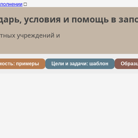
□
дарь, условия и помощь в за
етных учреждений и
мость: примеры
Цели и задачи: шаблон
Образ