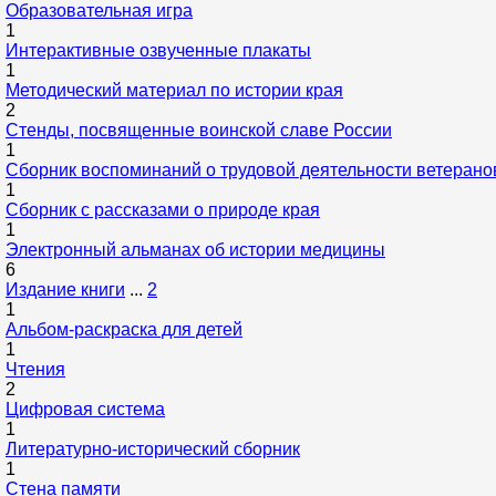
Образовательная игра
1
Интерактивные озвученные плакаты
1
Методический материал по истории края
2
Стенды, посвященные воинской славе России
1
Сборник воспоминаний о трудовой деятельности ветерано
1
Сборник с рассказами о природе края
1
Электронный альманах об истории медицины
6
Издание книги
...
2
1
Альбом-раскраска для детей
1
Чтения
2
Цифровая система
1
Литературно-исторический сборник
1
Стена памяти