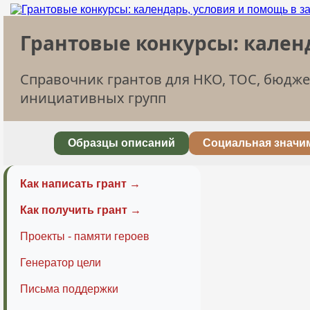
Грантовые конкурсы: кален
Справочник грантов для НКО, ТОС, бюдж
инициативных групп
Образцы описаний
Социальная значи
Как написать грант →
Как получить грант →
Проекты - памяти героев
Генератор цели
Письма поддержки