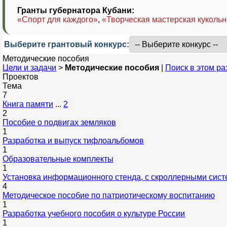
Гранты губернатора Кубани:
«Спорт для каждого»
,
«Творческая мастерская кукольн
Выберите грантовый конкурс:
Методические пособия
Цели и задачи
>
Методические пособия
|
Поиск в этом р
Проектов
Тема
7
Книга памяти
...
2
2
Пособие о подвигах земляков
1
Разработка и выпуск тифлоальбомов
1
Образовательные комплекты
1
Установка информационного стенда, с скроллерными сис
4
Методическое пособие по патриотическому воспитанию
1
Разработка учебного пособия о культуре России
1