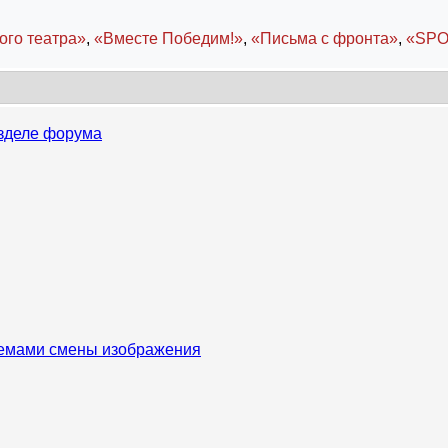
ого театра»
,
«Вместе Победим!»
,
«Письма с фронта»
,
«SPO
азделе форума
темами смены изображения