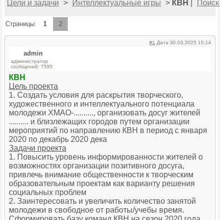
Цели и задачи
>
Интеллектуальные игры
>
КВН
|
Поиск
Страницы:
1
2
#1
Дата 30.03.2025 15:14
admin
администратор
сообщений: 7595
КВН
Цель проекта
1. Создать условия для раскрытия творческого,
художественного и интеллектуального потенциала
молодежи ХМАО-.........., организовать досуг жителей
.......... и близлежащих городов путем организации
мероприятий по направлению КВН в период с января
2020 по декабрь 2020 дека
Задачи проекта
1. Повысить уровень информированности жителей о
возможностях организации позитивного досуга,
привлечь внимание общественности к творческим
образовательным проектам как варианту решения
социальных проблем
2. Заинтересовать и увеличить количество занятой
молодежи в свободное от работы/учебы время.
Сформировать базу команд КВН на сезон 2020 года.