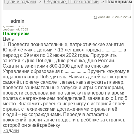
Цели и задачи
>
Обучение, IT технологии
>
Планеризм
#1
Дата 30.03.2025 22:24
admin
администратор
сообщений: 7595
Планеризм
Цель
1. Провести познавательные, патриотические занятия
Юный лётчик с детьми 7-13 лет школ города ................. в
период с 09 мая по 12 июня 2022 года. Приурочить
занятия к Дню Победы, Дню ребёнка, Дню России.
Охватить занятиями 800-1000 детей по спискам
Управления образования г. .................. Вручить каждому в
подарок планер Победитель. Научить детей как устроен
самолёт, почему самолёт летает, как запускать планер,
провести занимательные запуски и игры с планерами,
провести соревнования по запуску планеров на время
полета с награждением победителей, занявших с 1 по 5
место. Знакомить ребёнка через игру с историей своей
страны, с техническими достижениями страны и её
людей – их согражданами. Передача эстафеты
поколений, воспитание гордости в ребёнке за страну, в
которой он живёт.ребёнку
Задачи