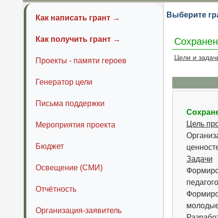
Выберите гр
Как написать грант →
Как получить грант →
Сохранен
Цели и задач
Проекты - памяти героев
Генератор цели
Письма поддержки
Сохране
Цель пр
Мероприятия проекта
Организ
Бюджет
ценносте
Задачи
Освещение (СМИ)
Формиро
педагого
Отчётность
Формиро
молодые
Организация-заявитель
Разрабо