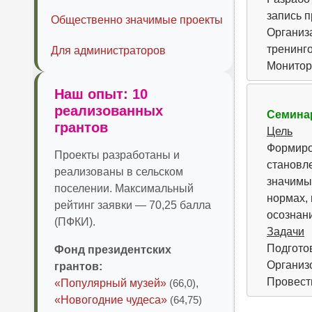
запись п
Общественно значимые проекты
Организ
тренинго
Для администраторов
Монитори
Наш опыт: 10
реализованных
Семина
грантов
Цель
Формиро
Проекты разработаны и
становл
реализованы в сельском
значимы
поселении. Максимальный
нормах, 
рейтинг заявки — 70,25 балла
осознан
(ПФКИ).
Задачи
Подгото
Фонд президентских
Организ
грантов:
Провест
«Популярный музей»
(66,0)
,
«Новогодние чудеса»
(64,75)