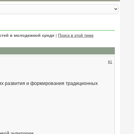
стей в молодежной среде
|
Поиск в этой теме
#1
ях развития и формирования традиционных
евой аудитории