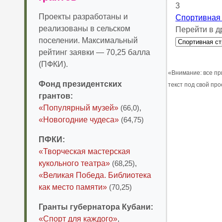
3
Проекты разработаны и
Спортивная 
реализованы в сельском
Перейти в д
поселении. Максимальный
рейтинг заявки — 70,25 балла
(ПФКИ).
«Внимание: все пр
Фонд президентских
текст под свой пр
грантов:
«Популярный музей»
(66,0)
,
«Новогодние чудеса»
(64,75)
ПФКИ:
«Творческая мастерская
кукольного театра»
(68,25)
,
«Великая Победа. Библиотека
как место памяти»
(70,25)
Гранты губернатора Кубани:
«Спорт для каждого»
,