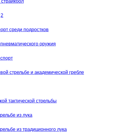
 страйкбол
.
2
орт среди подростков
 пневматического оружия
 спорт
евой стрельбе и академической гребле
кой тактической стрельбы
рельбе из лука
трельбе из традиционного лука