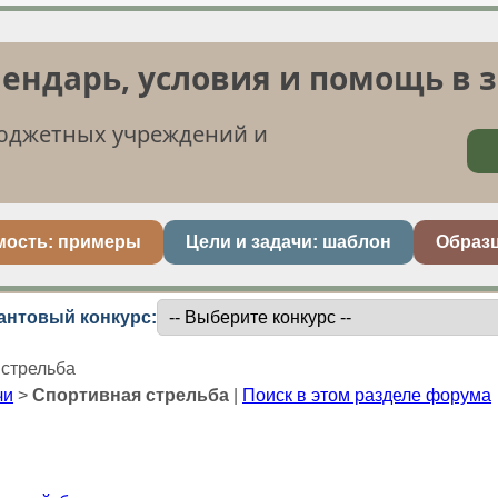
лендарь, условия и помощь в 
бюджетных учреждений и
мость: примеры
Цели и задачи: шаблон
Образ
антовый конкурс:
стрельба
чи
>
Спортивная стрельба
|
Поиск в этом разделе форума