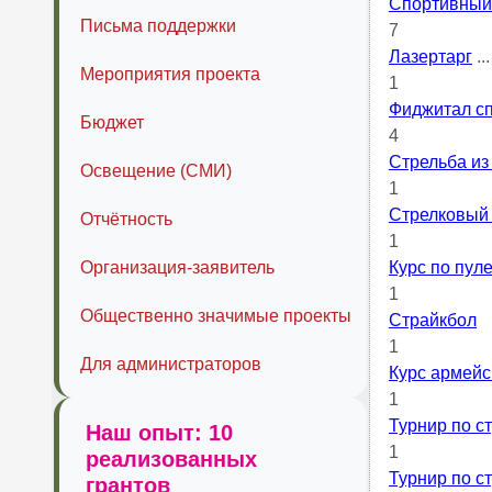
Спортивный
Письма поддержки
7
Лазертарг
..
Мероприятия проекта
1
Фиджитал сп
Бюджет
4
Стрельба из
Освещение (СМИ)
1
Стрелковый
Отчётность
1
Организация-заявитель
Курс по пул
1
Общественно значимые проекты
Страйкбол
1
Для администраторов
Курс армейс
1
Турнир по ст
Наш опыт: 10
1
реализованных
Турнир по с
грантов