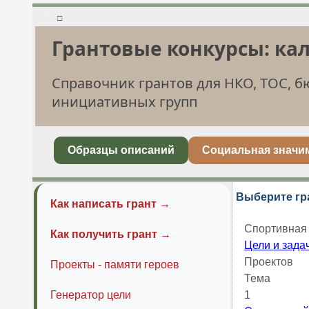
□
Грантовые конкурсы: ка
Справочник грантов для НКО, ТОС, 
инициативных групп
Образцы описаний
Социальная значи
Выберите гр
Как написать грант →
Спортивная 
Как получить грант →
Цели и зада
Проектов
Проекты - памяти героев
Тема
Генератор цели
1