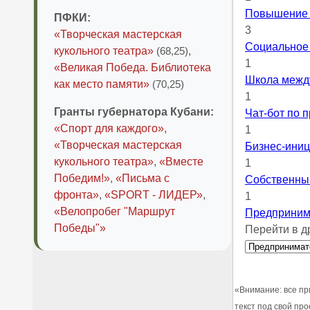
Повышение 
ПФКИ:
3
«Творческая мастерская
Социальное
кукольного театра»
(68,25)
,
1
«Великая Победа. Библиотека
Школа между
как место памяти»
(70,25)
1
Гранты губернатора Кубани:
Чат-бот по 
«Спорт для каждого»
,
1
«Творческая мастерская
Бизнес-ини
кукольного театра»
,
«Вместе
1
Победим!»
,
«Письма с
Собственны
фронта»
,
«SPORT - ЛИДЕР»
,
1
«Велопробег "Маршрут
Предпринима
Победы"»
Перейти в д
«Внимание: все пр
текст под свой пр