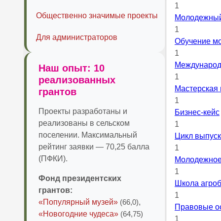
1
Общественно значимые проекты
Молодежный
1
Для администраторов
Обучение мо
1
Международ
Наш опыт: 10
1
реализованных
Мастерская 
грантов
1
Проекты разработаны и
Бизнес-кейс
реализованы в сельском
1
поселении. Максимальный
Цикл выпуск
рейтинг заявки — 70,25 балла
1
(ПФКИ).
Молодежное
1
Фонд президентских
Школа агро
грантов:
1
«Популярный музей»
(66,0)
,
Правовые о
«Новогодние чудеса»
(64,75)
1