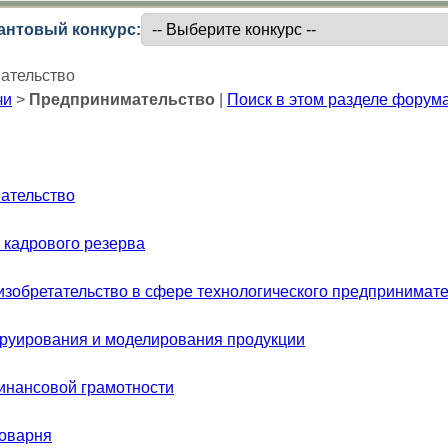
антовый конкурс:
ательство
чи
>
Предпринимательство
|
Поиск в этом разделе форум
ательство
 кадрового резерва
изобретательство в сфере технологического предпринимат
руирования и моделирования продукции
инансовой грамотности
роварня