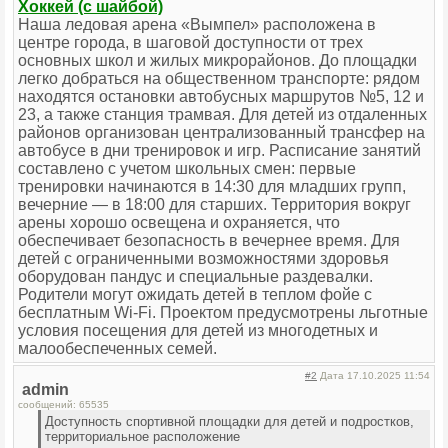
Хоккей (с шайбой)
Наша ледовая арена «Вымпел» расположена в
центре города, в шаговой доступности от трех
основных школ и жилых микрорайонов. До площадки
легко добраться на общественном транспорте: рядом
находятся остановки автобусных маршрутов №5, 12 и
23, а также станция трамвая. Для детей из отдаленных
районов организован централизованный трансфер на
автобусе в дни тренировок и игр. Расписание занятий
составлено с учетом школьных смен: первые
тренировки начинаются в 14:30 для младших групп,
вечерние — в 18:00 для старших. Территория вокруг
арены хорошо освещена и охраняется, что
обеспечивает безопасность в вечернее время. Для
детей с ограниченными возможностями здоровья
оборудован пандус и специальные раздевалки.
Родители могут ожидать детей в теплом фойе с
бесплатным Wi-Fi. Проектом предусмотрены льготные
условия посещения для детей из многодетных и
малообеспеченных семей.
#2
Дата 17.10.2025 11:54
admin
сообщений: 65535
Доступность спортивной площадки для детей и подростков,
территориальное расположение