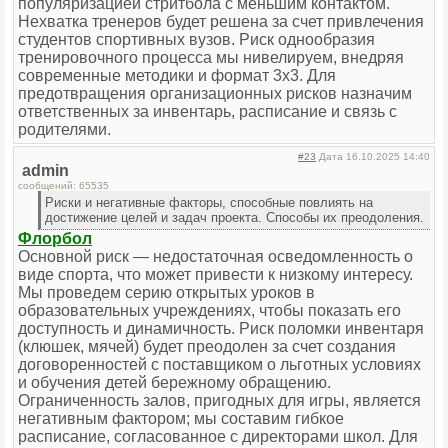
популяризацией стритбола с меньшим контактом.
Нехватка тренеров будет решена за счет привлечения
студентов спортивных вузов. Риск однообразия
тренировочного процесса мы нивелируем, внедряя
современные методики и формат 3x3. Для
предотвращения организационных рисков назначим
ответственных за инвентарь, расписание и связь с
родителями.
#23
Дата 16.10.2025 14:40
admin
сообщений: 65535
Риски и негативные факторы, способные повлиять на
достижение целей и задач проекта. Способы их преодоления.
Флорбол
Основной риск — недостаточная осведомленность о
виде спорта, что может привести к низкому интересу.
Мы проведем серию открытых уроков в
образовательных учреждениях, чтобы показать его
доступность и динамичность. Риск поломки инвентаря
(клюшек, мячей) будет преодолен за счет создания
договоренностей с поставщиком о льготных условиях
и обучения детей бережному обращению.
Ограниченность залов, пригодных для игры, является
негативным фактором; мы составим гибкое
расписание, согласованное с директорами школ. Для