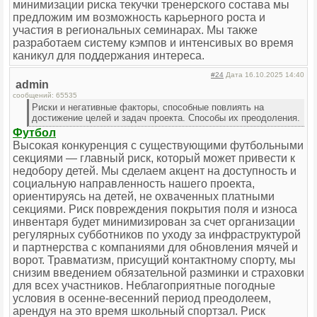
минимизации риска текучки тренерского состава мы
предложим им возможность карьерного роста и
участия в региональных семинарах. Мы также
разработаем систему кэмпов и интенсивых во время
каникул для поддержания интереса.
#24
Дата 16.10.2025 14:40
admin
сообщений: 65535
Риски и негативные факторы, способные повлиять на
достижение целей и задач проекта. Способы их преодоления.
Футбол
Высокая конкуренция с существующими футбольными
секциями — главный риск, который может привести к
недобору детей. Мы сделаем акцент на доступность и
социальную направленность нашего проекта,
ориентируясь на детей, не охваченных платными
секциями. Риск повреждения покрытия поля и износа
инвентаря будет минимизирован за счет организации
регулярных субботников по уходу за инфраструктурой
и партнерства с компаниями для обновления мячей и
ворот. Травматизм, присущий контактному спорту, мы
снизим введением обязательной разминки и страховки
для всех участников. Неблагоприятные погодные
условия в осенне-весенний период преодолеем,
арендуя на это время школьный спортзал. Риск