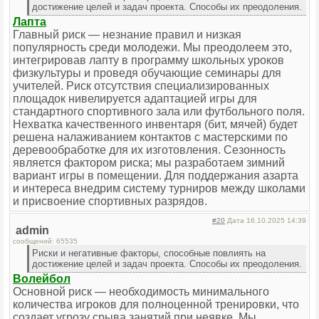
достижение целей и задач проекта. Способы их преодоления.
Лапта
Главный риск — незнание правил и низкая
популярность среди молодежи. Мы преодолеем это,
интегрировав лапту в программу школьных уроков
физкультуры и проведя обучающие семинары для
учителей. Риск отсутствия специализированных
площадок нивелируется адаптацией игры для
стандартного спортивного зала или футбольного поля.
Нехватка качественного инвентаря (бит, мячей) будет
решена налаживанием контактов с мастерскими по
деревообработке для их изготовления. Сезонность
является фактором риска; мы разработаем зимний
вариант игры в помещении. Для поддержания азарта
и интереса внедрим систему турниров между школами
и присвоение спортивных разрядов.
#20
Дата 16.10.2025 14:39
admin
сообщений: 65535
Риски и негативные факторы, способные повлиять на
достижение целей и задач проекта. Способы их преодоления.
Волейбол
Основной риск — необходимость минимального
количества игроков для полноценной тренировки, что
создает угрозу срыва занятий при неявке. Мы