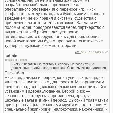
условия являются негативным фактором; мы
разработаем мобильное приложение для
оперативного оповещения о переносе игр. Риск
конфликтов между командами будет минимизирован
введением четких правил и системы судейства с
привлечением авторитетных игроков. Вандализм и
поломка колец преодолеваются через партнерство с
администрацией района для установки
антивандального оборудования. Для привлечения
новой аудитории мы будем проводить тематические
турниры с музыкой и комментаторами.
#22
Дата 16.10.2025 14:40
admin
сообщений: 65535
Риски и негативные факторы, способные повлиять на
достижение целей и задач проекта. Способы их преодоления.
Баскетбол
Риск вандализма и повреждения уличных площадок
является значительным для проекта. Мы организуем
шефство над площадками силами местных жителей и
установим видеонаблюдение. Второй риск —
сезонность, которую мы преодолеем, арендуя
школьные залы в зимний период. Высокий травматизм
при игре на асфальте минимизируем использованием
специальной экипировки (налокотники, наколенники) и