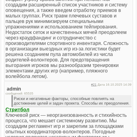
создадим расширенный список участников и систему
оповещения, а также введем отработку приемов в
малых группах. Риск травм плечевых суставов и
пальцев рук минимизируем специальными
упражнениями и использованием тейпирования.
Недостаток сеток и качественных мячей преодолеем
через краудфандинг и сотрудничество с
производителями спортивного инвентаря. Сложность
в организации выездных игр из-за логистики будет
решена созданием пула автомобилей из числа
родителей-волонтеров. Для предотвращения
выгорания игроков мы разнообразим тренировки
элементами других игр (например, пляжного
волейбола летом).
#21
Дата 16.10.2025 14:39
admin
сообщений: 65535
Риски и негативные факторы, способные повлиять на
достижение целей и задач проекта. Способы их преодоления.
Стритбол
Ключевой риск — неорганизованность и стихийность
процесса, что мешает системному развитию. Мы
создадим регламент игр и закрепим за площадками
опытных координаторов-волонтеров. Погодные