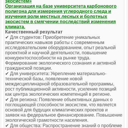
экосистем»
Организация на базе университета карбонового
полигона для измерения углеродного следа и
изучения роли местных лесных и болотных
экосистем в смягчении последствий изменения
климата.
Качественный результат
✔ Для студентов: Приобретение уникальных
практических навыков работы с современным
исследовательским оборудованием, опыт реальной
проектной и научной деятельности, повышение
конкурентоспособности на рынке труда.
Формирование экологического сознания и активной
гражданской позиции.
✔ Для университета: Укрепление материально-
технической базы, появление новой
междисциплинарной образовательной программы,
рост публикационной активности, усиление позиций
как центра экологических компетенций в регионе.
✔ Для региона: Появление объективных данных о
поглощающей способности экосистем, что является
основой для будущих климатических проектов и
заявок на федеральное финансирование. Повышение
экологической грамотности населения.
✔ Для общества: Распространение знаний о проблеме