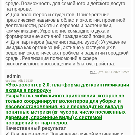
среде. Возможность для семейного и детского досуга
на природе.
✔ Для волонтеров и студентов: Приобретение
практических навыков в области экологии, проектной
деятельности, работы с деревом и растениями,
коммуникации. Укрепление командного духа и
формирование активной гражданской позиции.
✔ Для партнеров (администрации, вузов): Улучшение
имиджа как организаций, активно участвующих в
решении экологических проблем и развитии городской
среды. Реализация полномочий в сфере
экологического просвещения и благоустройства.
#15
Дата 18.11.2025 22:25
admin
сообщений: 65535
«Эко-волонтер 2.0: платформа для квинтификации
вклада в природу»
Разработка мобильного приложения, которое не
только координирует волонтеров для уборки и
лесовосстановления, но и переводит их вклад в
понятные метрики (кг мусора, число посаженных
деревьев, спасенные виды) с системой
поощрений от партнеров.
Качественный результат
✔ Для волонтеров: Повышение личной мотивации и