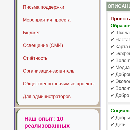
ОПИСАН
Письма поддержки
Проекты
Мероприятия проекта
Образо
Бюджет
✔ Школа 
✔ Настав
Освещение (СМИ)
✔ Карта 
✔ Эффек
Отчётность
✔ Волонт
✔ Медиа
Организация-заявитель
✔ Добров
✔ Эковол
Общественно значимые проекты
✔ Волон
✔ Добро 
Для администраторов
Социаль
✔ Добры
Наш опыт: 10
✔ Дети –
реализованных