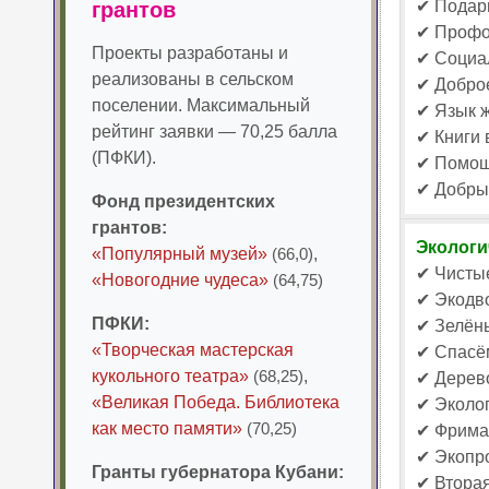
✔ Подари
грантов
✔ Профор
Проекты разработаны и
✔ Социал
реализованы в сельском
✔ Доброе
поселении. Максимальный
✔ Язык ж
рейтинг заявки — 70,25 балла
✔ Книги 
(ПФКИ).
✔ Помощ
✔ Добры
Фонд президентских
грантов:
Экологи
«Популярный музей»
(66,0)
,
✔ Чистые
«Новогодние чудеса»
(64,75)
✔ Экодво
ПФКИ:
✔ Зелёны
«Творческая мастерская
✔ Спасём
кукольного театра»
(68,25)
,
✔ Дерево
«Великая Победа. Библиотека
✔ Эколог
как место памяти»
(70,25)
✔ Фрима
✔ Экопро
Гранты губернатора Кубани:
✔ Вторая