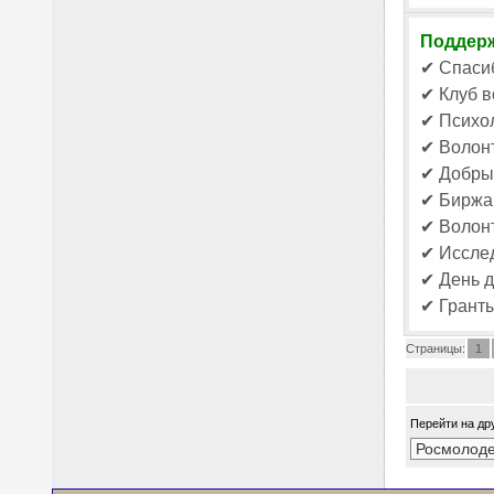
Поддерж
✔ Спасиб
✔ Клуб в
✔ Психол
✔ Волонт
✔ Добры
✔ Биржа 
✔ Волонт
✔ Исслед
✔ День 
✔ Гранты
Страницы:
1
Перейти на др