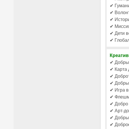
✔ Гумани
✔ Волонт
✔ Истори
✔ Миссия
✔ Дети в
✔ Глоба
Креати
✔ Добрый
✔ Карта 
✔ Доброт
✔ Добрый
✔ Игра в
✔ Флешм
✔ Добро 
✔ Арт-до
✔ Добрый
✔ Доброе