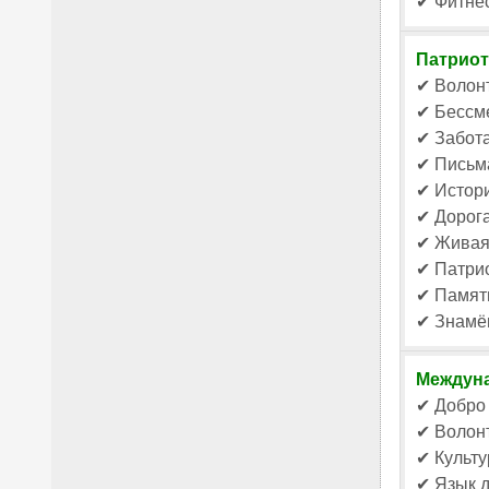
✔ Фитнес
Патриот
✔ Волон
✔ Бессме
✔ Забота
✔ Письма
✔ Истори
✔ Дорога
✔ Живая 
✔ Патрио
✔ Памят
✔ Знамён
Междуна
✔ Добро 
✔ Волонт
✔ Культу
✔ Язык д