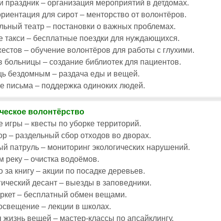
 праздник – организация мероприятий в детдомах.
иентация для сирот – менторство от волонтёров.
ьный театр – постановки о важных проблемах.
 такси – бесплатные поездки для нуждающихся.
естов – обучение волонтёров для работы с глухими.
в больницы – создание библиотек для пациентов.
ь бездомным – раздача еды и вещей.
е письма – поддержка одиноких людей.
ческое волонтёрство
 игры – квесты по уборке территорий.
р – раздельный сбор отходов во дворах.
й патруль – мониторинг экологических нарушений.
 реку – очистка водоёмов.
 за книгу – акции по посадке деревьев.
ический десант – выезды в заповедники.
ркет – бесплатный обмен вещами.
свещение – лекции в школах.
 жизнь вещей – мастер-классы по апсайклингу.