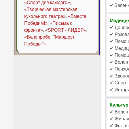
«Спорт для каждого»
,
✔ Зелёны
«Творческая мастерская
кукольного театра»
,
«Вместе
Медицин
Победим!»
,
«Письма с
✔ Донорс
фронта»
,
«SPORT - ЛИДЕР»
,
✔ Розова
«Велопробег "Маршрут
✔ Помощ
Победы"»
✔ Медиц
✔ Помощь
✔ Волон
✔ Психол
✔ Здоро
✔ Спорт 
✔ Истор
Культур
✔ Волонт
✔ Живая 
✔ Фестив