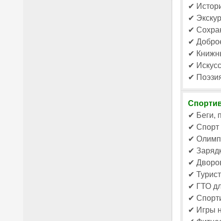
✔ Истори
✔ Экскур
✔ Сохран
✔ Доброе
✔ Книжны
✔ Искусс
✔ Поэзия
Спортив
✔ Беги, 
✔ Спорт 
✔ Олимпи
✔ Зарядк
✔ Дворов
✔ Турист
✔ ГТО дл
✔ Спорт
✔ Игры н