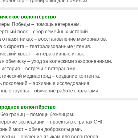
-волонтёр – тренировки для пожилых.
ическое волонтёрство
тёры Победы – помощь ветеранам.
ртный полк – сбор семейных историй.
 о памятниках – восстановление мемориалов.
 с фронта – театрализованные чтения.
ческий квест – интерактивные игры.
 к обелиску – уход за воинскими захоронениями.
история – встречи с ветеранами.
тический медиаотряд – создание контента.
ь поколений – архивные исследования.
ные группы – обучение работе с флагами.
родное волонтёрство
без границ – помощь беженцам.
ёрские экспедиции – проекты в странах СНГ.
рный мост – обмен добровольцами.
ружбы – обучение языкам для волонтёров.