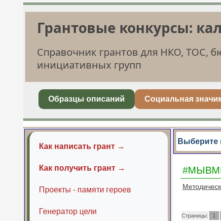
Грантовые конкурсы: ка
Справочник грантов для НКО, ТОС, 
инициативных групп
Образцы описаний
Социальная значи
Выберите 
Как написать грант →
Как получить грант →
#МЫВМ
Методичес
Проекты - памяти героев
Генератор цели
Страницы:
1