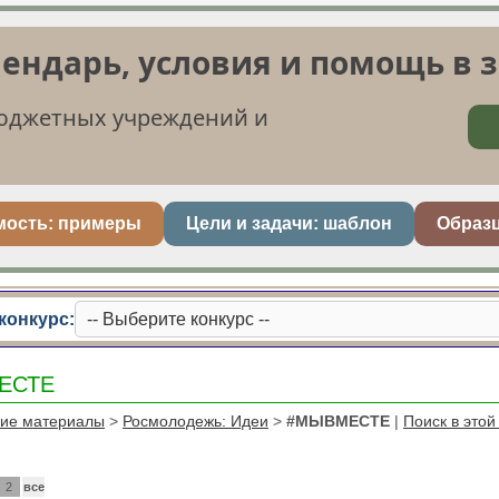
лендарь, условия и помощь в 
бюджетных учреждений и
мость: примеры
Цели и задачи: шаблон
Образ
конкурс:
ЕСТЕ
кие материалы
>
Росмолодежь: Идеи
>
#МЫВМЕСТЕ
|
Поиск в этой
2
все