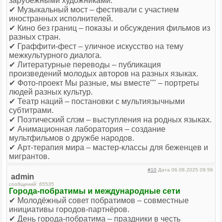
зарубежными художниками.
✔ Музыкальный мост – фестивали с участием
иностранных исполнителей.
✔ Кино без границ – показы и обсуждения фильмов из
разных стран.
✔ Граффити-фест – уличное искусство на тему
межкультурного диалога.
✔ Литературные переводы – публикация
произведений молодых авторов на разных языках.
✔ Фото-проект Мы разные, мы вместе"" – портреты
людей разных культур.
✔ Театр наций – постановки с мультиязычными
субтитрами.
✔ Поэтический слэм – выступления на родных языках.
✔ Анимационная лаборатория – создание
мультфильмов о дружбе народов.
✔ Арт-терапия мира – мастер-классы для беженцев и
мигрантов.
#10
Дата 06.08.2025 09:56
admin
сообщений: 65535
Города-побратимы и международные сети
✔ Молодёжный совет побратимов – совместные
инициативы городов-партнёров.
✔ День города-побратима – праздники в честь