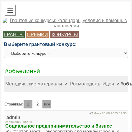
ГРАНТЫ
ПРЕМИИ
КОНКУРСЫ
Выберите грантовый конкурс:
#объединяй
Методические материалы
>
Росмолодежь: Идеи
>
#об
Страницы:
1
2
все
#7
Дата 06.08.2025 09:55
admin
сообщений: 65535
Социальное предпринимательство и бизнес
✔ Стартап-мост – акселератор для международных