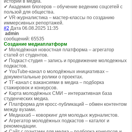
истории в медиа.
✔ Академия блогеров – обучение ведению соцсетей с
пользой для общества.
✔ VR-журналистика – мастер-классы по созданию
иммерсивных репортажей.
#2
Дата 06.08.2025 11:35
admin
сообщений: 65535
Создание медиаплатформ
✔ Молодёжная новостная платформа – агрегатор
статей от студентов.
✔ Подкаст-студия – запись и продвижение молодежных
подкастов.
✔ YouTube-канал о молодёжных инициативах –
документальные ролики о проектах.
✔ ТГ-канал с вакансиями в медиа – подборка
стажировок и конкурсов.
✔ Карта молодёжных СМИ – интерактивная база
студенческих медиа.
✔ Платформа для кросс-публикаций – обмен контентом
между вузами.
✔ Медиахаб – коворкинг для молодых журналистов.
✔ Агрегатор молодёжных подкастов – каталог и
рекомендации.
✔ Сайт с грантами для медиа – подборка конкурсов и