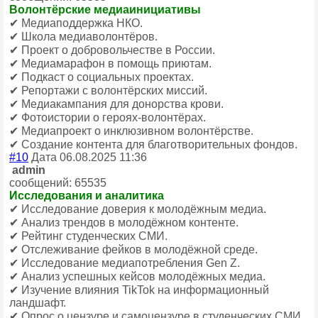
Волонтёрские медиаинициативы
✔ Медиаподдержка НКО.
✔ Школа медиаволонтёров.
✔ Проект о добровольчестве в России.
✔ Медиамарафон в помощь приютам.
✔ Подкаст о социальных проектах.
✔ Репортажи с волонтёрских миссий.
✔ Медиакампания для донорства крови.
✔ Фотоистории о героях-волонтёрах.
✔ Медиапроект о инклюзивном волонтёрстве.
✔ Создание контента для благотворительных фондов.
#10
Дата 06.08.2025 11:36
admin
сообщений: 65535
Исследования и аналитика
✔ Исследование доверия к молодёжным медиа.
✔ Анализ трендов в молодёжном контенте.
✔ Рейтинг студенческих СМИ.
✔ Отслеживание фейков в молодёжной среде.
✔ Исследование медиапотребления Gen Z.
✔ Анализ успешных кейсов молодёжных медиа.
✔ Изучение влияния TikTok на информационный
ландшафт.
✔ Опрос о цензуре и самоцензуре в студенческих СМИ.