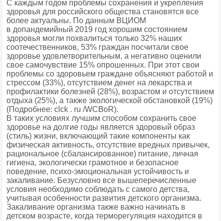
С каждым годом проблемы сохранения и укрепления
здоровья для российского общества становятся все
более актуальны. По данным ВЦИОМ
в допандемийный 2019 год хорошим состоянием
здоровья могли похвалиться только 32% наших
соотечественников, 53% граждан посчитали свое
здоровье удовлетворительным, а негативно оценили
свое самочувствие 15% опрошенных. При этот свои
проблемы со здоровьем граждане объясняют работой и
стрессом (33%), отсутствием денег на лекарства и
профилактики болезней (28%), возрастом и отсутствием
отдыха (25%), а также экологической обстановкой (19%)
(Подробнее: clck . ru /WCBoR).
В таких условиях лучшим способом сохранить свое
здоровье на долгие годы является здоровый образ
(стиль) жизни, включающий такие компоненты как
физическая активность, отсутствие вредных привычек,
рациональное (сбалансированное) питание, личная
гигиена, экологически грамотное и безопасное
поведение, психо-эмоциональная устойчивость и
закаливание. Безусловно все вышеперечисленные
условия необходимо соблюдать с самого детства,
учитывая особенности развития детского организма.
Закаливание организма также важно начинать в
детском возрасте, когда терморегуляция находится в