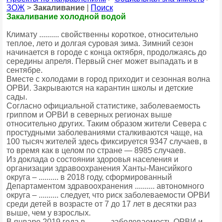
ЗОЖ
>
Закаливание
|
Поиск
Закаливание холодной водой
Климату .......... свойственны короткое, относительно
теплое, лето и долгая суровая зима. Зимний сезон
начинается в городе с конца октября, продолжаясь до
середины апреля. Первый снег может выпадать и в
сентябре.
Вместе с холодами в город приходит и сезонная волна
ОРВИ. Закрываются на карантин школы и детские
сады.
Согласно официальной статистике, заболеваемость
гриппом и ОРВИ в северных регионах выше
относительно других. Таким образом жители Севера с
простудными заболеваниями сталкиваются чаще, на
100 тысяч жителей здесь фиксируется 9347 случаев, в
то время как в целом по стране — 8985 случаев.
Из доклада о состоянии здоровья населения и
организации здравоохранения Ханты-Мансийкого
округа – .......... в 2018 году, сформированный
Департаментом здравоохранения .......... автономного
округа – .......... следует, что риск заболеваемости ОРВИ
среди детей в возрасте от 7 до 17 лет в десятки раз
выше, чем у взрослых.
В январе 2019 года в ........... заболеваемость ОРВИ и