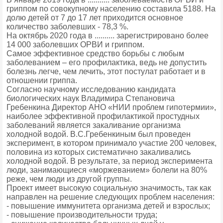
гриппом по совокупному населению составила 5188. На
долю детей от 7 до 17 лет приходится основное
количество заболевших - 78,3 %.
На октябрь 2020 года в .......... зарегистрировано более
14 000 заболевших ОРВИ и гриппом.
Самое эффективное средство борьбы с любым
заболеванием – его профилактика, ведь не допустить
болезнь легче, чем лечить, этот постулат работает и в
отношении гриппа.
Согласно научному исследованию кандидата
биологических наук Владимира Степановича
Гребенкина Директор АНО «НИИ проблем гипотермии»,
наиболее эффективной профилактикой простудных
заболеваний является закаливание организма
холодной водой. В.С.Гребенкиным был проведен
эксперимент, в котором принимало участие 200 человек,
половина из которых систематично закаливались
холодной водой. В результате, за период эксперимента
люди, занимающиеся «моржеванием» болели на 80%
реже, чем люди из другой группы.
Проект имеет высокую социальную значимость, так как
направлен на решение следующих проблем населения:
- повышение иммунитета организма детей и взрослых;
- повышение производительности труда;