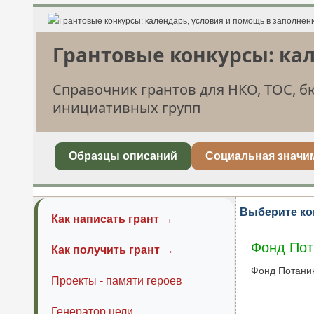
Грантовые конкурсы: ка
Справочник грантов для НКО, ТОС, 
инициативных групп
Образцы описаний
Социальная значи
Выберите ко
Как написать грант →
Фонд Пот
Как получить грант →
Фонд Потани
Проекты - памяти героев
Генератор цели