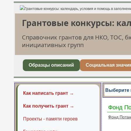
Грантовые конкурсы: ка
Справочник грантов для НКО, ТОС, 
инициативных групп
Образцы описаний
Социальная значи
Выберите 
Как написать грант →
Как получить грант →
Фонд По
Фонд Пота
Проекты - памяти героев