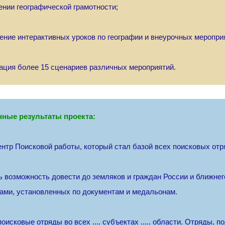
ении географической грамотности;
дение интерактивных уроков по географии и внеурочных мероприя
зация более 15 сценариев различных мероприятий.
нные результаты проекта:
нтр Поисковой работы, который стал базой всех поисковых отр
 возможность довести до земляков и граждан России и ближне
ами, установленных по документам и медальонам.
оисковые отряды во всех .... субъектах ..... области. Отряды, п