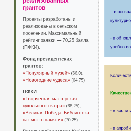
реализованных
грантов
- в осозн
Проекты разработаны и
культурн
реализованы в сельском
поселении. Максимальный
- в обнов
рейтинг заявки — 70,25 балла
учебно-во
(ПФКИ).
Фонд президентских
грантов:
«Популярный музей»
(66,0)
,
Количеств
«Новогодние чудеса»
(64,75)
ПФКИ:
Качестве
«Творческая мастерская
кукольного театра»
(68,25)
,
- в воспит
«Великая Победа. Библиотека
как место памяти»
(70,25)
- в апроб