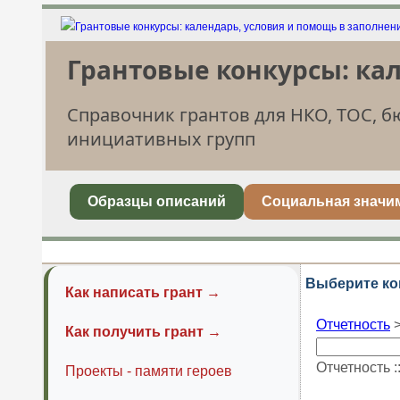
Грантовые конкурсы: ка
Справочник грантов для НКО, ТОС, 
инициативных групп
Образцы описаний
Социальная значи
Выберите ко
Как написать грант →
Отчетность
Как получить грант →
Отчетность :
Проекты - памяти героев