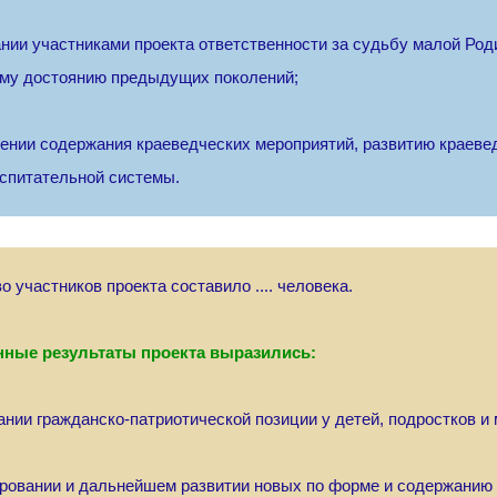
ании участниками проекта ответственности за судьбу малой Род
ому достоянию предыдущих поколений;
лении содержания краеведческих мероприятий, развитию краеве
спитательной системы.
о участников проекта составило .... человека.
нные результаты проекта выразились:
ании гражданско-патриотической позиции у детей, подростков и моло
ировании и дальнейшем развитии новых по форме и содержанию