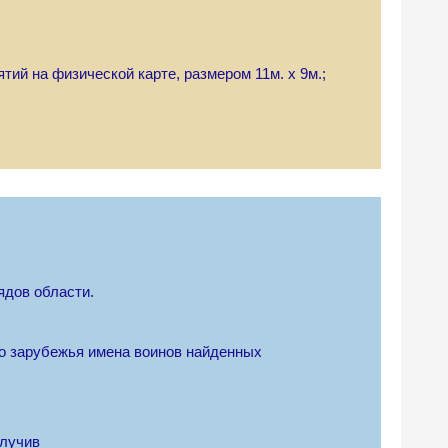
тий на физической карте, размером 11м. х 9м.;
ядов области.
го зарубежья имена воинов найденных
олучив