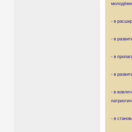
молодёжи 
- в расши
- в разви
- в пропа
- в разви
- в вовле
патриотич
- в стано