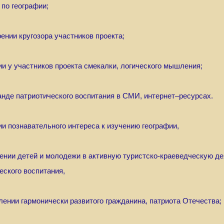
по географии;
рении кругозора участников проекта;
тии у участников проекта смекалки, логического мышления;
ганде патриотического воспитания в СМИ, интернет–ресурсах.
тии познавательного интереса к изучению географии,
чении детей и молодежи в активную туристско-краеведческую д
еского воспитания,
влении гармонически развитого гражданина, патриота Отечества;