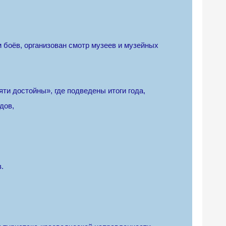
м боёв, организован смотр музеев и музейных
ти достойны», где подведены итоги года,
дов,
.
.