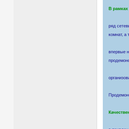
В рамках
ряд сетев
комнат, а 
впервые н
продемон
организов
Продемон
Качестве