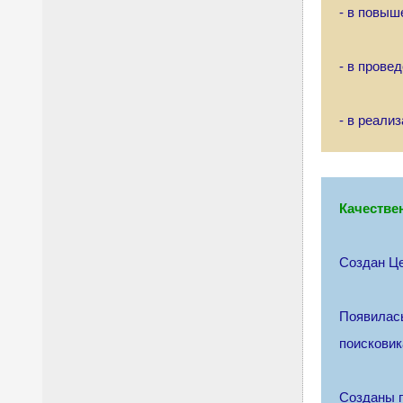
- в повыш
- в прове
- в реали
Качестве
Создан Це
Появилась
поисковик
Созданы п