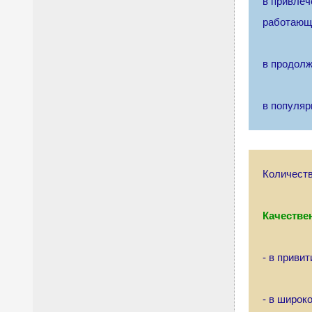
в привлеч
работающ
в продолж
в популяр
Количеств
Качестве
- в приви
- в широк