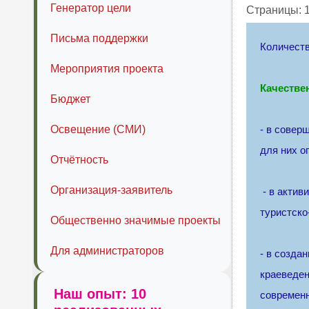
Генератор цели
Страницы:
Письма поддержки
Количеств
Мероприятия проекта
Качестве
Бюджет
Освещение (СМИ)
- в совер
для них о
Отчётность
Организация-заявитель
- в актив
туристско
Общественно значимые проекты
Для администраторов
- в созда
краеведен
Наш опыт: 10
современ