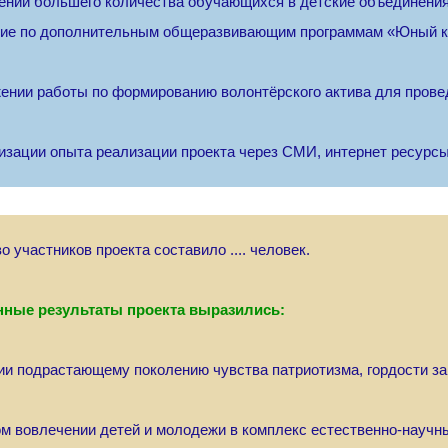
ении большего количества обучающихся в детские объединения
ие по дополнительным общеразвивающим программам «Юный кр
ении работы по формированию волонтёрского актива для прове
изации опыта реализации проекта через СМИ, интернет ресурсы
о участников проекта составило .... человек.
нные результаты проекта выразились:
тии подрастающему поколению чувства патриотизма, гордости за
ом вовлечении детей и молодежи в комплекс естественно-научны