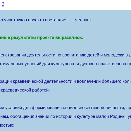
1
2
о участников проекта составляет .... человек.
нные результаты проекта выразились:
шенствовании деятельности по воспитанию детей и молодежи в 
птимальных условий для культурного и духовно-нравственного р
изации краеведческой деятельности и вовлечении большего ко
-краеведческой работой;
нии условий для формирования социально-активной личности, пр
ием, обогащения знаний по истории и культуре малой Родины, 
ностью;