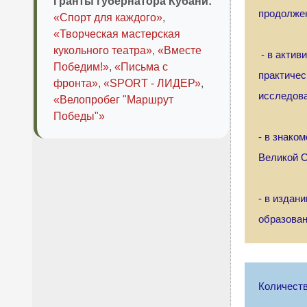
Гранты губернатора Кубани:
продолжен
«Спорт для каждого»
,
«Творческая мастерская
кукольного театра»
,
«Вместе
- в актив
Победим!»
,
«Письма с
практичес
фронта»
,
«SPORT - ЛИДЕР»
,
исследова
«Велопробег "Маршрут
Победы"»
- в знако
Великой О
- в издан
образован
Количеств