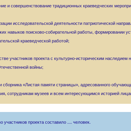
ие и совершенствование традиционных краеведческих меропри
изации исследовательской деятельности патриотической направ
ких навыков поисково-собирательной работы, формировании ус
тельской краеведческой работой;
мстве участников проекта с культурно-историческим наследием 
течественной войны;
ии сборника «Листая памяти страницы», адресованного обучающ
ия, сотрудникам музеев и всем интересующимся историей лица
о участников проекта составило .... человек.