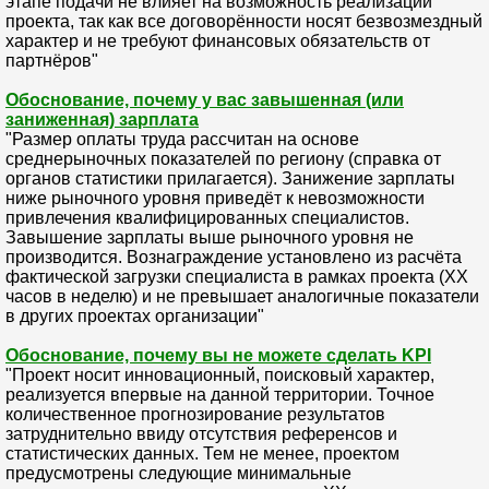
этапе подачи не влияет на возможность реализации
проекта, так как все договорённости носят безвозмездный
характер и не требуют финансовых обязательств от
партнёров"
Обоснование, почему у вас завышенная (или
заниженная) зарплата
"Размер оплаты труда рассчитан на основе
среднерыночных показателей по региону (справка от
органов статистики прилагается). Занижение зарплаты
ниже рыночного уровня приведёт к невозможности
привлечения квалифицированных специалистов.
Завышение зарплаты выше рыночного уровня не
производится. Вознаграждение установлено из расчёта
фактической загрузки специалиста в рамках проекта (XX
часов в неделю) и не превышает аналогичные показатели
в других проектах организации"
Обоснование, почему вы не можете сделать KPI
"Проект носит инновационный, поисковый характер,
реализуется впервые на данной территории. Точное
количественное прогнозирование результатов
затруднительно ввиду отсутствия референсов и
статистических данных. Тем не менее, проектом
предусмотрены следующие минимальные