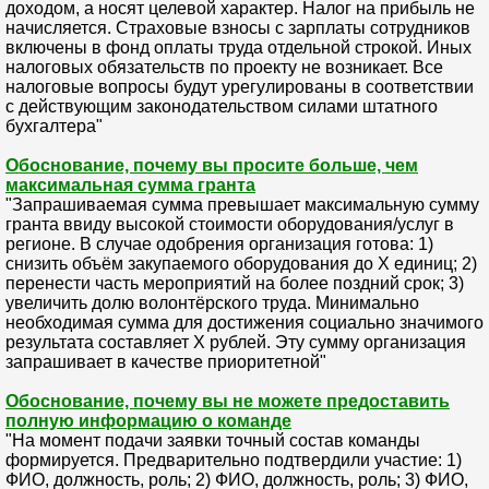
доходом, а носят целевой характер. Налог на прибыль не
начисляется. Страховые взносы с зарплаты сотрудников
включены в фонд оплаты труда отдельной строкой. Иных
налоговых обязательств по проекту не возникает. Все
налоговые вопросы будут урегулированы в соответствии
с действующим законодательством силами штатного
бухгалтера"
Обоснование, почему вы просите больше, чем
максимальная сумма гранта
"Запрашиваемая сумма превышает максимальную сумму
гранта ввиду высокой стоимости оборудования/услуг в
регионе. В случае одобрения организация готова: 1)
снизить объём закупаемого оборудования до X единиц; 2)
перенести часть мероприятий на более поздний срок; 3)
увеличить долю волонтёрского труда. Минимально
необходимая сумма для достижения социально значимого
результата составляет X рублей. Эту сумму организация
запрашивает в качестве приоритетной"
Обоснование, почему вы не можете предоставить
полную информацию о команде
"На момент подачи заявки точный состав команды
формируется. Предварительно подтвердили участие: 1)
ФИО, должность, роль; 2) ФИО, должность, роль; 3) ФИО,