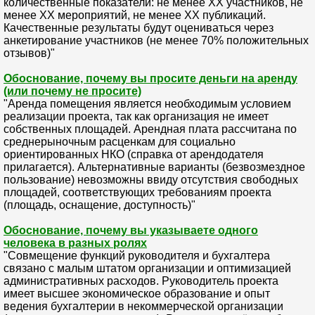
количественные показатели: не менее XX участников, не
менее XX мероприятий, не менее XX публикаций.
Качественные результаты будут оцениваться через
анкетирование участников (не менее 70% положительных
отзывов)"
Обоснование, почему вы просите деньги на аренду
(или почему не просите)
"Аренда помещения является необходимым условием
реализации проекта, так как организация не имеет
собственных площадей. Арендная плата рассчитана по
среднерыночным расценкам для социально
ориентированных НКО (справка от арендодателя
прилагается). Альтернативные варианты (безвозмездное
пользование) невозможны ввиду отсутствия свободных
площадей, соответствующих требованиям проекта
(площадь, оснащение, доступность)"
Обоснование, почему вы указываете одного
человека в разных ролях
"Совмещение функций руководителя и бухгалтера
связано с малым штатом организации и оптимизацией
административных расходов. Руководитель проекта
имеет высшее экономическое образование и опыт
ведения бухгалтерии в некоммерческой организации