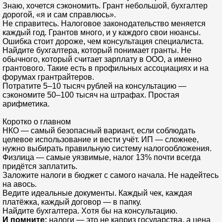
Знаю, хочется сэкономить. Грант небольшой, бухгалтер
дорогой, «я и сам справлюсь».
Не справитесь. Налоговое законодательство меняется
каждый год. Грантов много, и у каждого свои нюансы.
Ошибка стоит дороже, чем консультация специалиста.
Найдите бухгалтера, который понимает гранты. Не
обычного, который считает зарплату в ООО, а именно
грантового. Такие есть в профильных ассоциациях и на
форумах грантрайтеров.
Потратите 5–10 тысяч рублей на консультацию —
сэкономите 50–100 тысяч на штрафах. Простая
арифметика.
Коротко о главном
НКО — самый безопасный вариант, если соблюдать
целевое использование и вести учёт. ИП — сложнее,
нужно выбирать правильную систему налогообложения.
Физлица — самые уязвимые, налог 13% почти всегда
придётся заплатить.
Заложите налоги в бюджет с самого начала. Не надейтесь
на авось.
Ведите идеальные документы. Каждый чек, каждая
платёжка, каждый договор — в папку.
Найдите бухгалтера. Хотя бы на консультацию.
И помните:
налоги — это не каприз государства, а цена