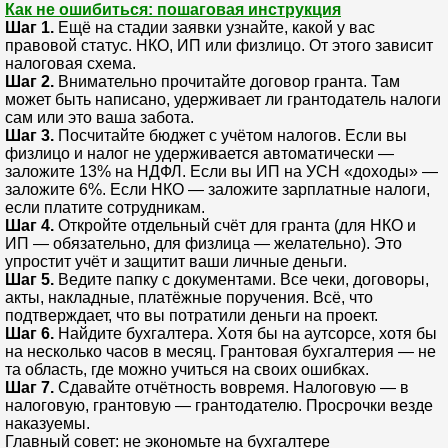
Как не ошибиться: пошаговая инструкция
Шаг 1.
Ещё на стадии заявки узнайте, какой у вас
правовой статус. НКО, ИП или физлицо. От этого зависит
налоговая схема.
Шаг 2.
Внимательно прочитайте договор гранта. Там
может быть написано, удерживает ли грантодатель налоги
сам или это ваша забота.
Шаг 3.
Посчитайте бюджет с учётом налогов. Если вы
физлицо и налог не удерживается автоматически —
заложите 13% на НДФЛ. Если вы ИП на УСН «доходы» —
заложите 6%. Если НКО — заложите зарплатные налоги,
если платите сотрудникам.
Шаг 4.
Откройте отдельный счёт для гранта (для НКО и
ИП — обязательно, для физлица — желательно). Это
упростит учёт и защитит ваши личные деньги.
Шаг 5.
Ведите папку с документами. Все чеки, договоры,
акты, накладные, платёжные поручения. Всё, что
подтверждает, что вы потратили деньги на проект.
Шаг 6.
Найдите бухгалтера. Хотя бы на аутсорсе, хотя бы
на несколько часов в месяц. Грантовая бухгалтерия — не
та область, где можно учиться на своих ошибках.
Шаг 7.
Сдавайте отчётность вовремя. Налоговую — в
налоговую, грантовую — грантодателю. Просрочки везде
наказуемы.
Главный совет: не экономьте на бухгалтере