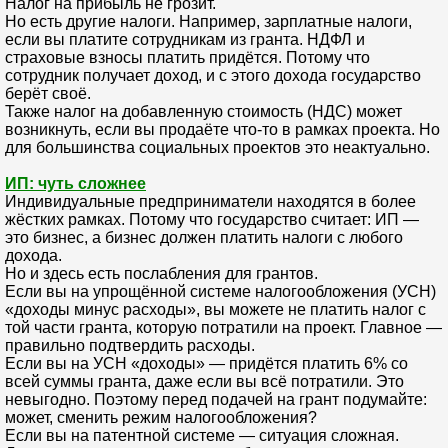
Налог на прибыль не грозит.
Но есть другие налоги. Например, зарплатные налоги,
если вы платите сотрудникам из гранта. НДФЛ и
страховые взносы платить придётся. Потому что
сотрудник получает доход, и с этого дохода государство
берёт своё.
Также налог на добавленную стоимость (НДС) может
возникнуть, если вы продаёте что-то в рамках проекта. Но
для большинства социальных проектов это неактуально.
ИП: чуть сложнее
Индивидуальные предприниматели находятся в более
жёстких рамках. Потому что государство считает: ИП —
это бизнес, а бизнес должен платить налоги с любого
дохода.
Но и здесь есть послабления для грантов.
Если вы на упрощённой системе налогообложения (УСН)
«доходы минус расходы», вы можете не платить налог с
той части гранта, которую потратили на проект. Главное —
правильно подтвердить расходы.
Если вы на УСН «доходы» — придётся платить 6% со
всей суммы гранта, даже если вы всё потратили. Это
невыгодно. Поэтому перед подачей на грант подумайте:
может, сменить режим налогообложения?
Если вы на патентной системе — ситуация сложная.