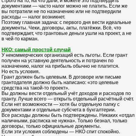
строго на то, на что дали, и можете это подтвердить
документами — часто налог можно не платить. Если же
вы потратили не по назначению или не подтвердили
расходы — налог возникнет.
Поэтому главная задача: с первого дня вести идеальные
документы. Чеки, договоры, акты, платёжки. Всё, что
подтверждает, что грантовые деньги ушли на проект, а не
в чей-то карман.
НКО: самый простой случай
У некоммерческих организаций есть льготы. Если грант
получен на уставную деятельность и потрачен по
назначению, налог на прибыль обычно не платится.
Но есть условия.
Грант должен быть целевым. В договоре или письме
грантодателя должно быть написано: «это целевые
средства на такой-то проект».
Вы должны вести отдельный учёт доходов и расходов по
гранту. Лучше всего — открыть отдельный расчётный счёт.
Если нет возможности — хотя бы отдельную папку с
документами и отдельные субсчета в бухгалтерии.
Все расходы должны быть подтверждены. Никаких «отдал
наличными, расписка не нужна». Только безнал, только
договоры, только официальные документы.
Если эти условия соблюдены — НКО спит спокойно.