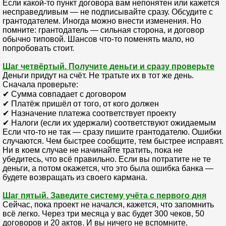
Если какой-то пункт договора вам непонятен или кажется
несправедливым — не подписывайте сразу. Обсудите с
грантодателем. Иногда можно внести изменения. Но
помните: грантодатель — сильная сторона, и договор
обычно типовой. Шансов что-то поменять мало, но
попробовать стоит.
Шаг четвёртый. Получите деньги и сразу проверьте
Деньги придут на счёт. Не тратьте их в тот же день.
Сначала проверьте:
✔ Сумма совпадает с договором
✔ Платёж пришёл от того, от кого должен
✔ Назначение платежа соответствует проекту
✔ Налоги (если их удержали) соответствуют ожидаемым
Если что-то не так — сразу пишите грантодателю. Ошибки
случаются. Чем быстрее сообщите, тем быстрее исправят.
Ни в коем случае не начинайте тратить, пока не
убедитесь, что всё правильно. Если вы потратите не те
деньги, а потом окажется, что это была ошибка банка —
будете возвращать из своего кармана.
Шаг пятый. Заведите систему учёта с первого дня
Сейчас, пока проект не начался, кажется, что запомнить
всё легко. Через три месяца у вас будет 300 чеков, 50
договоров и 20 актов. И вы ничего не вспомните.