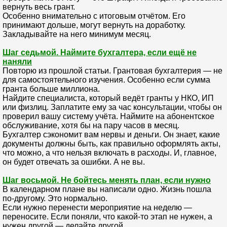
вернуть весь грант.
Особенно внимательно с итоговым отчётом. Его
принимают дольше, могут вернуть на доработку.
Закладывайте на него минимум месяц.
Шаг седьмой. Наймите бухгалтера, если ещё не
наняли
Повторю из прошлой статьи. Грантовая бухгалтерия — не
для самостоятельного изучения. Особенно если сумма
гранта больше миллиона.
Найдите специалиста, который ведёт гранты у НКО, ИП
или физлиц. Заплатите ему за час консультации, чтобы он
проверил вашу систему учёта. Наймите на абонентское
обслуживание, хотя бы на пару часов в месяц.
Бухгалтер сэкономит вам нервы и деньги. Он знает, какие
документы должны быть, как правильно оформлять акты,
что можно, а что нельзя включать в расходы. И, главное,
он будет отвечать за ошибки. А не вы.
Шаг восьмой. Не бойтесь менять план, если нужно
В календарном плане вы написали одно. Жизнь пошла
по-другому. Это нормально.
Если нужно перенести мероприятие на неделю —
переносите. Если поняли, что какой-то этап не нужен, а
нужен другой — делайте другой.