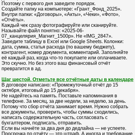
Поэтому с первого дня заведите порядок.
Создайте папку на компьютере: «Грант_Фонд_2025».
Внутри папки: «Договоры», «Акты», «Чеки», «Фото»,
«Отчёты».
Каждый чек сразу фотографируйте или сканируйте.
Называйте файл понятно: «2025-06-
07_канцелярия_Магнит_1500р». Не «IMG_2847».
Заведите таблицу в Excel или Google Sheets. Колонки:
дата, сумма, статья расхода (по вашему бюджету),
контрагент, номер документа, комментарий. Заполняйте
её каждый раз, когда что-то покупаете или оплачиваете.
Это скучно. Но без этого ваш финансовый отчёт
превратится в ад.
Шаг шестой. Отметьте все отчётные даты в календаре
В договоре написано: «Промежуточный отчёт до 15
октября, итоговый до 15 декабря».
Не надейтесь на память. Поставьте напоминания в
телефоне. За месяц, за две недели, за неделю, за день.
Потому что сбор отчёта занимает время. Нужно собрать
все документы, проверить, чтобы суммы сходились,
написать содержательную часть, согласовать с
бухгалтером, подписать, отправить.
Если вы начнёте за два дня до дедлайна — не успеете.
Просрочка по отчёту — это штраф. А иногда и требование