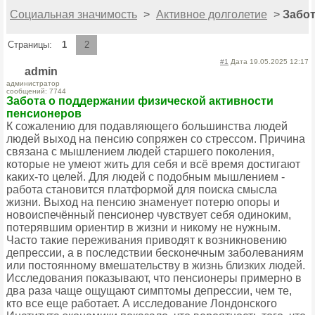
Социальная значимость
>
Активное долголетие
>
Забот
Страницы:
1
2
#1
Дата 19.05.2025 12:17
admin
администратор
сообщений: 7744
Забота о поддержании физической активности
пенсионеров
К сожалению для подавляющего большинства людей
людей выход на пенсию сопряжен со стрессом. Причина
связана с мышлением людей старшего поколения,
которые не умеют жить для себя и всё время достигают
каких-то целей. Для людей с подобным мышлением -
работа становится платформой для поиска смысла
жизни. Выход на пенсию знаменует потерю опоры и
новоиспечённый пенсионер чувствует себя одиноким,
потерявшим ориентир в жизни и никому не нужным.
Часто такие переживания приводят к возникновению
депрессии, а в последствии бесконечным заболеваниям
или постоянному вмешательству в жизнь близких людей.
Исследования показывают, что пенсионеры примерно в
два раза чаще ощущают симптомы депрессии, чем те,
кто все еще работает. А исследование Лондонского