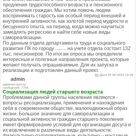
продления трудоспособного возраста и пенсионного
обеспечения граждан. Мы хотим помочь людям
воспринимать старость как особый период внешней и
внутренней активности, как золотой период мудрости и
бесценного опыта, на период, когда можно научиться
замедлять регрессию и найти себе новые виды
самореализации.
По данным отдела департамента труда и социального
развития ПК по городу ......... на учете отдела состоит 132
тыс. пенсионеров. По итогам опроса мы определили
интересные и полезные направления проекта, которые
желают получать опрашиваемые. Для их запуска и
реализации и подготовлен данный проект.
#4
Дата 02.06.2025 10:09
admin
администратор
сообщений: 7744
Социализация людей старшего возраста
Проблемами данной группы населения являются -
вопросы ресоциализации, применения и нахождения
себя в современном обществе, малоподвижный образ
жизни. Большое значение для самореализации и
социальной активности граждан старшего поколения
имеет формирование условий для организации досуга и
их вовлечение в различные виды деятельности:
физкультурно-оздоровительные, культурно – массовые,