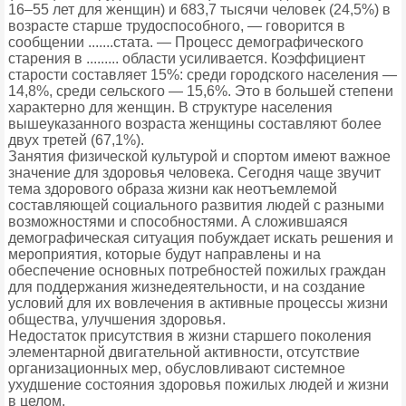
16–55 лет для женщин) и 683,7 тысячи человек (24,5%) в
возрасте старше трудоспособного, — говорится в
сообщении .......стата. — Процесс демографического
старения в ......... области усиливается. Коэффициент
старости составляет 15%: среди городского населения —
14,8%, среди сельского — 15,6%. Это в большей степени
характерно для женщин. В структуре населения
вышеуказанного возраста женщины составляют более
двух третей (67,1%).
Занятия физической культурой и спортом имеют важное
значение для здоровья человека. Сегодня чаще звучит
тема здорового образа жизни как неотъемлемой
составляющей социального развития людей с разными
возможностями и способностями. А сложившаяся
демографическая ситуация побуждает искать решения и
мероприятия, которые будут направлены и на
обеспечение основных потребностей пожилых граждан
для поддержания жизнедеятельности, и на создание
условий для их вовлечения в активные процессы жизни
общества, улучшения здоровья.
Недостаток присутствия в жизни старшего поколения
элементарной двигательной активности, отсутствие
организационных мер, обусловливают системное
ухудшение состояния здоровья пожилых людей и жизни
в целом.