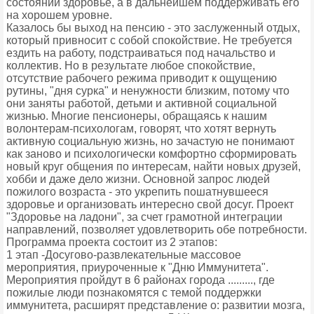
состоянии здоровье, а в дальнейшем поддерживать его
на хорошем уровне.
Казалось бы выход на пенсию - это заслуженный отдых,
который привносит с собой спокойствие. Не требуется
ездить на работу, подстраиваться под начальство и
коллектив. Но в результате любое спокойствие,
отсутствие рабочего режима приводит к ощущению
рутины, "дня сурка" и ненужности близким, потому что
они заняты работой, детьми и активной социальной
жизнью. Многие пенсионеры, обращаясь к нашим
волонтерам-психологам, говорят, что хотят вернуть
активную социальную жизнь, но зачастую не понимают
как заново и психологически комфортно сформировать
новый круг общения по интересам, найти новых друзей,
хобби и даже дело жизни. Основной запрос людей
пожилого возраста - это укрепить пошатнувшееся
здоровье и организовать интересно свой досуг. Проект
"Здоровье на ладони", за счет грамотной интеграции
направлений, позволяет удовлетворить обе потребности.
Программа проекта состоит из 2 этапов:
1 этап -Досугово-развлекательные массовое
мероприятия, приуроченные к "Дню Иммунитета".
Мероприятия пройдут в 6 районах города ........., где
пожилые люди познакомятся с темой поддержки
иммунитета, расширят представление о: развитии мозга,