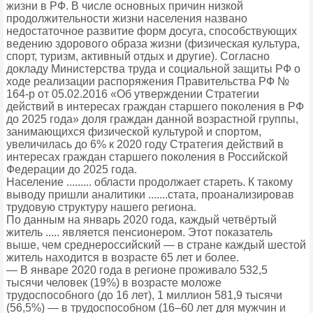
жизни в РФ. В числе основных причин низкой
продолжительности жизни населения названо
недостаточное развитие форм досуга, способствующих
ведению здорового образа жизни (физическая культура,
спорт, туризм, активный отдых и другие). Согласно
докладу Министерства труда и социальной защиты РФ о
ходе реализации распоряжения Правительства РФ №
164-р от 05.02.2016 «Об утверждении Стратегии
действий в интересах граждан старшего поколения в РФ
до 2025 года» доля граждан данной возрастной группы,
занимающихся физической культурой и спортом,
увеличилась до 6% к 2020 году Стратегия действий в
интересах граждан старшего поколения в Российской
Федерации до 2025 года.
Население ......... области продолжает стареть. К такому
выводу пришли аналитики .......стата, проанализировав
трудовую структуру нашего региона.
По данным на январь 2020 года, каждый четвёртый
житель ..... является пенсионером. Этот показатель
выше, чем среднероссийский — в стране каждый шестой
житель находится в возрасте 65 лет и более.
— В январе 2020 года в регионе проживало 532,5
тысячи человек (19%) в возрасте моложе
трудоспособного (до 16 лет), 1 миллион 581,9 тысячи
(56,5%) — в трудоспособном (16–60 лет для мужчин и