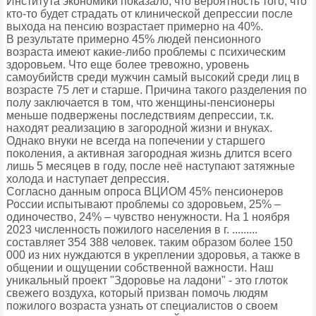
Института экономики показало, что вероятность того, что
кто-то будет страдать от клинической депрессии после
выхода на пенсию возрастает примерно на 40%.
В результате примерно 45% людей пенсионного
возраста имеют какие-либо проблемы с психическим
здоровьем. Что еще более тревожно, уровень
самоубийств среди мужчин самый высокий среди лиц в
возрасте 75 лет и старше. Причина такого разделения по
полу заключается в том, что женщины-пенсионеры
меньше подвержены последствиям депрессии, т.к.
находят реализацию в загородной жизни и внуках.
Однако внуки не всегда на попечении у старшего
поколения, а активная загородная жизнь длится всего
лишь 5 месяцев в году, после неё наступают затяжные
холода и наступает депрессия.
Согласно данным опроса ВЦИОМ 45% пенсионеров
России испытывают проблемы со здоровьем, 25% –
одиночество, 24% – чувство ненужности. На 1 ноября
2023 численность пожилого населения в г. .........
составляет 354 388 человек. таким образом более 150
000 из них нуждаются в укреплении здоровья, а также в
общении и ощущении собственной важности. Наш
уникальный проект "Здоровье на ладони" - это глоток
свежего воздуха, который призван помочь людям
пожилого возраста узнать от специалистов о своем