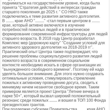
подниматься на государственном уровне, когда была
принята "Стратегия действий в интересах граждан
старшего поколения до 2025 г. " СО НКО также
подключились к теме развития активного долголетия.
В ........ крае АНО "........." -стал первым центром в ........
крае, который активно включился в изучение
потребностей пожилых людей и в практическое
формирование современной инфраструктуры для людей
старшего возраста. В 2018 году Центр разработал
Комплекс мер (дорожную карту" "Создание условий для
активного здорового долголетия на 2018-2019 гг".
Практический опыт Центра также подтверждает, что
решение проблемы социокультурного развития людей
пожилого возраста в современном социальном
контексте необходимо искать в сфере организации их
"вынужденного свободного времени". Поэтому ей надо
уделять большое внимание. Для этого нужно создавать
оптимальные условия, стимулировать стремление
пожилых к активному проведению досуга, сводить к
минимуму ничем незанятое свободное время. Таким
примером является проект Центра "Летние вечера в
парке 50+", который вызвал широкий положительный
резонанс среди пожилых ........ и вошел в ТОП 100 Фонда
президентских грантов.
При поддержке субсидии Правительства ........ края АНО