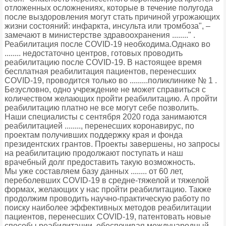
отложенных осложнениях, которые в течение полугода
после выздоровления могут стать причиной угрожающих
жизни состояний: инфаркта, инсульта или тромбоза", –
замечают в министерстве здравоохранения ........" .
Реабилитация после COVID-19 необходима.Однако во
........ недостаточно центров, готовых проводить
реабилитацию после COVID-19. В настоящее время
бесплатная реабилитация пациентов, перенесших
COVID-19, проводится только во .........поликлинике № 1 .
Безусловно, одно учреждение не может справиться с
количеством желающих пройти реабилитацию. А пройти
реабилитацию платно не все могут себе позволить.
Наши специалисты с сентября 2020 года занимаются
реабилитацией ........, перенесших коронавирус, по
проектам получивших поддержку края и фонда
президентских грантов. Проекты завершены, но запросы
на реабилитацию продолжают поступать и наш
врачебный долг предоставить такую возможность.
Мы уже составляем базу данных ........ от 60 лет,
переболевших COVID-19 в средне-тяжелой и тяжелой
формах, желающих у нас пройти реабилитацию. Также
продолжим проводить научно-практическую работу по
поиску наиболее эффективных методов реабилитации
пациентов, перенесших COVID-19, патентовать новые
способы реабилитации, обеспечивая международный