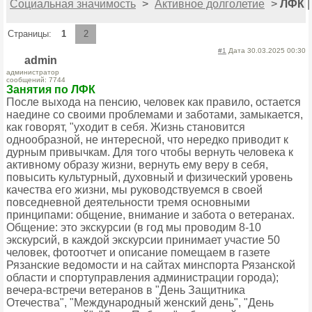
Социальная значимость
>
Активное долголетие
>
ЛФК
Страницы:
1
2
#1
Дата 30.03.2025 00:30
admin
администратор
сообщений: 7744
Занятия по ЛФК
После выхода на пенсию, человек как правило, остается
наедине со своими проблемами и заботами, замыкается,
как говорят, "уходит в себя. Жизнь становится
однообразной, не интересной, что нередко приводит к
дурным привычкам. Для того чтобы вернуть человека к
активному образу жизни, вернуть ему веру в себя,
повысить культурный, духовный и физический уровень
качества его жизни, мы руководствуемся в своей
повседневной деятельности тремя основными
принципами: общение, внимание и забота о ветеранах.
Общение: это экскурсии (в год мы проводим 8-10
экскурсий, в каждой экскурсии принимает участие 50
человек, фотоотчет и описание помещаем в газете
Рязанские ведомости и на сайтах минспорта Рязанской
области и спортуправления администрации города);
вечера-встречи ветеранов в "День Защитника
Отечества", "Международный женский день", "День