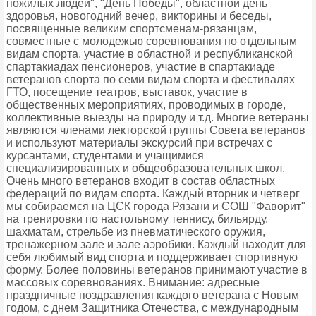
пожилых людей", "День Победы", областной день
здоровья, новогодний вечер, викторины и беседы,
посвященные великим спортсменам-рязанцам,
совместные с молодежью соревнования по отдельным
видам спорта, участие в областной и республиканской
спартакиадах пенсионеров, участие в спартакиаде
ветеранов спорта по семи видам спорта и фестивалях
ГТО, посещение театров, выставок, участие в
общественных мероприятиях, проводимых в городе,
коллективные выезды на природу и т.д. Многие ветераны
являются членами лекторской группы Совета ветеранов
и используют материалы экскурсий при встречах с
курсантами, студентами и учащимися
специализированных и общеобразовательных школ.
Очень много ветеранов входит в состав областных
федераций по видам спорта. Каждый вторник и четверг
мы собираемся на ЦСК города Рязани и СОШ "Фаворит"
на тренировки по настольному теннису, бильярду,
шахматам, стрельбе из пневматического оружия,
тренажерном зале и зале аэробики. Каждый находит для
себя любимый вид спорта и поддерживает спортивную
форму. Более половины ветеранов принимают участие в
массовых соревнованиях. Внимание: адресные
праздничные поздравления каждого ветерана с Новым
годом, с днем Защитника Отечества, с международным