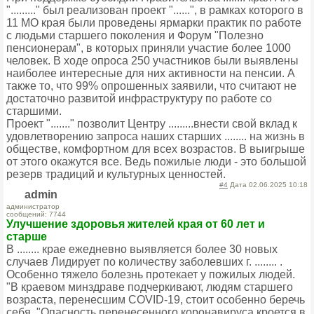
"........." был реализован проект "......", в рамках которого в
11 МО края были проведены ярмарки практик по работе
с людьми старшего поколения и Форум "Полезно
пенсионерам", в которых приняли участие более 1000
человек. В ходе опроса 250 участников были выявлены
наиболее интересные для них активности на пенсии. А
также то, что 99% опрошенных заявили, что считают не
достаточно развитой инфраструктуру по работе со
старшими.
Проект "......." позволит Центру .........внести свой вклад к
удовлетворению запроса наших старших ........ на жизнь в
обществе, комфортном для всех возрастов. В выигрыше
от этого окажутся все. Ведь пожилые люди - это большой
резерв традиций и культурных ценностей.
#4
Дата 02.06.2025 10:18
admin
администратор
сообщений: 7744
Улучшение здоровья жителей края от 60 лет и
старше
В ........ крае ежедневно выявляется более 30 новых
случаев Лидирует по количеству заболевших г. ........ .
Особенно тяжело болезнь протекает у пожилых людей.
"В краевом минздраве подчеркивают, людям старшего
возраста, перенесшим COVID-19, стоит особенно беречь
себя. "Опасность перенесенного коронавируса кроется в