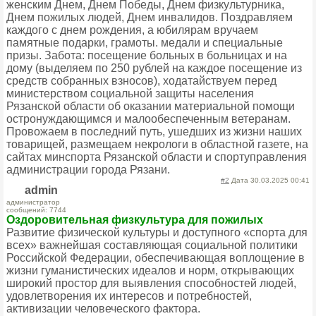
женским Днем, Днем Победы, Днем физкультурника,
Днем пожилых людей, Днем инвалидов. Поздравляем
каждого с днем рождения, а юбилярам вручаем
памятные подарки, грамоты. медали и специальные
призы. Забота: посещение больных в больницах и на
дому (выделяем по 250 рублей на каждое посещение из
средств собранных взносов), ходатайствуем перед
министерством социальной защиты населения
Рязанской области об оказании материальной помощи
остронуждающимся и малообеспеченным ветеранам.
Провожаем в последний путь, ушедших из жизни наших
товарищей, размещаем некрологи в областной газете, на
сайтах минспорта Рязанской области и спортуправления
администрации города Рязани.
#2
Дата 30.03.2025 00:41
admin
администратор
сообщений: 7744
Оздоровительная физкультура для пожилых
Развитие физической культуры и доступного «спорта для
всех» важнейшая составляющая социальной политики
Российской Федерации, обеспечивающая воплощение в
жизни гуманистических идеалов и норм, открывающих
широкий простор для выявления способностей людей,
удовлетворения их интересов и потребностей,
активизации человеческого фактора.