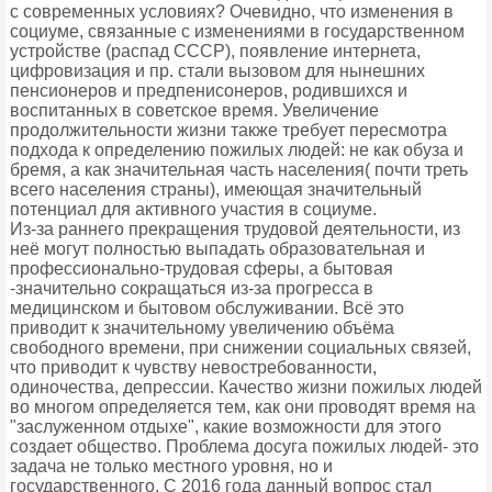
с современных условиях? Очевидно, что изменения в
социуме, связанные с изменениями в государственном
устройстве (распад СССР), появление интернета,
цифровизация и пр. стали вызовом для нынешних
пенсионеров и предпенисонеров, родившихся и
воспитанных в советское время. Увеличение
продолжительности жизни также требует пересмотра
подхода к определению пожилых людей: не как обуза и
бремя, а как значительная часть населения( почти треть
всего населения страны), имеющая значительный
потенциал для активного участия в социуме.
Из-за раннего прекращения трудовой деятельности, из
неё могут полностью выпадать образовательная и
профессионально-трудовая сферы, а бытовая
-значительно сокращаться из-за прогресса в
медицинском и бытовом обслуживании. Всё это
приводит к значительному увеличению объёма
свободного времени, при снижении социальных связей,
что приводит к чувству невостребованности,
одиночества, депрессии. Качество жизни пожилых людей
во многом определяется тем, как они проводят время на
"заслуженном отдыхе", какие возможности для этого
создает общество. Проблема досуга пожилых людей- это
задача не только местного уровня, но и
государственного. С 2016 года данный вопрос стал