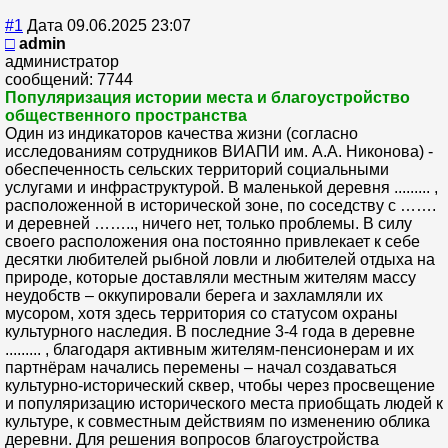
#1
Дата 09.06.2025 23:07
□
admin
администратор
сообщений: 7744
Популяризация истории места и благоустройство
общественного пространства
Один из индикаторов качества жизни (согласно
исследованиям сотрудников ВИАПИ им. А.А. Никонова) -
обеспеченность сельских территорий социальными
услугами и инфраструктурой. В маленькой деревня ......... ,
расположенной в исторической зоне, по соседству с …….
и деревней …….., ничего нет, только проблемы. В силу
своего расположения она постоянно привлекает к себе
десятки любителей рыбной ловли и любителей отдыха на
природе, которые доставляли местным жителям массу
неудобств – оккупировали берега и захламляли их
мусором, хотя здесь территория со статусом охраны
культурного наследия. В последние 3-4 года в деревне
......... , благодаря активным жителям-пенсионерам и их
партнёрам начались перемены – начал создаваться
культурно-исторический сквер, чтобы через просвещение
и популяризацию исторического места приобщать людей к
культуре, к совместным действиям по изменению облика
деревни. Для решения вопросов благоустройства