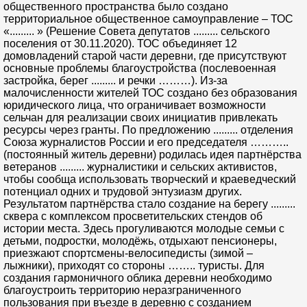
общественного пространства было создано
территориальное общественное самоуправление – ТОС
«......... » (Решение Совета депутатов ......... сельского
поселения от 30.11.2020). ТОС объединяет 12
домовладений старой части деревни, где присутствуют
основные проблемы благоустройства (послевоенная
застройка, берег ......... и речки ………). Из-за
малочисленности жителей ТОС создано без образования
юридического лица, что ограничивает возможности
сельчан для реализации своих инициатив привлекать
ресурсы через гранты. По предложению ......... отделения
Союза журналистов России и его председателя ………..
(постоянный житель деревни) родилась идея партнёрства
ветеранов ......... журналистики и сельских активистов,
чтобы сообща использовать творческий и краеведческий
потенциал одних и трудовой энтузиазм других.
Результатом партнёрства стало создание на берегу .........
сквера с комплексом просветительских стендов об
истории места. Здесь прогуливаются молодые семьи с
детьми, подростки, молодёжь, отдыхают пенсионеры,
приезжают спортсмены-велосипедисты (зимой –
лыжники), приходят со стороны …….. туристы. Для
создания гармоничного облика деревни необходимо
благоустроить территорию неразграниченного
пользования при въезде в деревню с созданием