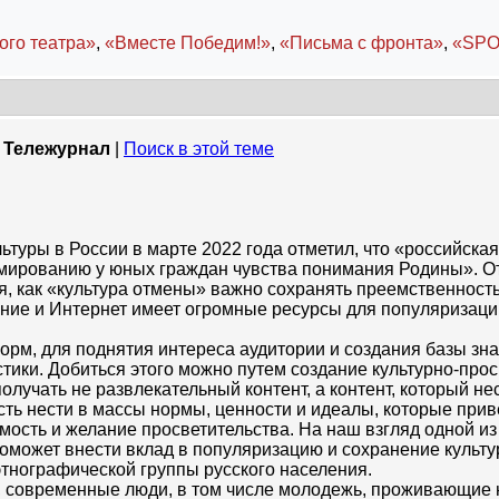
ого театра»
,
«Вместе Победим!»
,
«Письма с фронта»
,
«SPO
>
Тележурнал
|
Поиск в этой теме
культуры в России в марте 2022 года отметил, что «российск
мированию у юных граждан чувства понимания Родины». От
ия, как «культура отмены» важно сохранять преемственност
ние и Интернет имеет огромные ресурсы для популяризации
рм, для поднятия интереса аудитории и создания базы зна
тики. Добиться этого можно путем создание культурно-про
лучать не развлекательный контент, а контент, который не
ть нести в массы нормы, ценности и идеалы, которые приве
мость и желание просветительства. На наш взгляд одной из
может внести вклад в популяризацию и сохранение культурно
нографической группы русского населения.
 современные люди, в том числе молодежь, проживающие на 