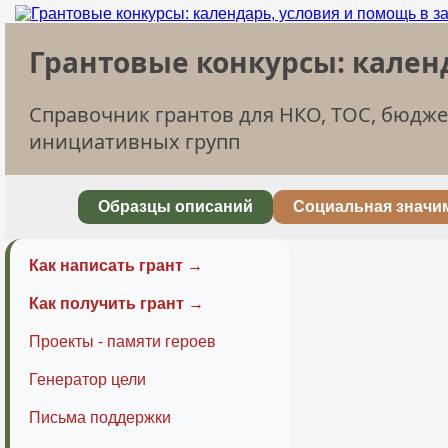
Грантовые конкурсы: кален
Справочник грантов для НКО, ТОС, бюдж
инициативных групп
Образцы описаний
Социальная значи
Как написать грант →
Как получить грант →
Проекты - памяти героев
Генератор цели
Письма поддержки