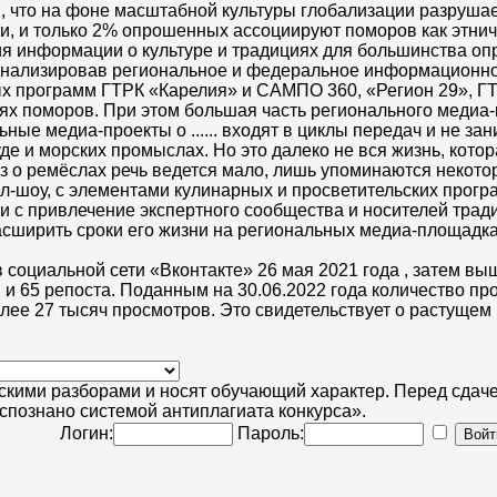
ий, что на фоне масштабной культуры глобализации разруш
, и только 2% опрошенных ассоциируют поморов как этнич
чения информации о культуре и традициях для большинства
роанализировав региональное и федеральное информационн
 программ ГТРК «Карелия» и САМПО 360, «Регион 29», ГТРК 
х поморов. При этом большая часть регионального медиа-
ые медиа-проекты о ...... входят в циклы передач и не за
е и морских промыслах. Но это далеко не вся жизнь, которая
аз о ремёслах речь ведется мало, лишь упоминаются некотор
шоу, с элементами кулинарных и просветительских програ
 с привлечение экспертного сообщества и носителей традиц
асширить сроки его жизни на региональных медиа-площадках
оциальной сети «Вконтакте» 26 мая 2021 года , затем выше
и 65 репоста. Поданным на 30.06.2022 года количество пр
более 27 тысяч просмотров. Это свидетельствует о растуще
скими разборами и носят обучающий характер. Перед сдаче
спознано системой антиплагиата конкурса».
Логин:
Пароль: