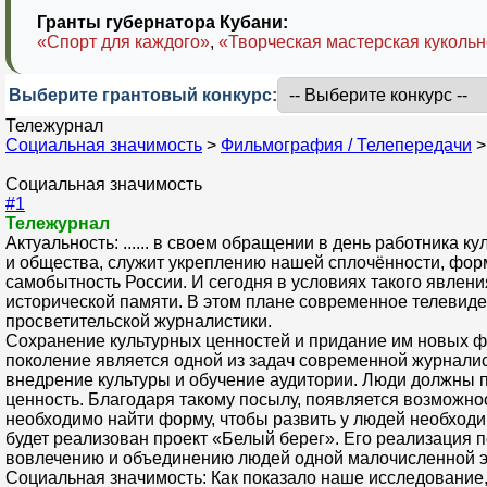
Гранты губернатора Кубани:
«Спорт для каждого»
,
«Творческая мастерская кукольн
Выберите грантовый конкурс:
Тележурнал
Социальная значимость
>
Фильмография / Телепередачи
Социальная значимость
#1
Тележурнал
Актуальность: ...... в своем обращении в день работника 
и общества, служит укреплению нашей сплочённости, фор
самобытность России. И сегодня в условиях такого явлен
исторической памяти. В этом плане современное телевиде
просветительской журналистики.
Сохранение культурных ценностей и придание им новых фо
поколение является одной из задач современной журналис
внедрение культуры и обучение аудитории. Люди должны по
ценность. Благодаря такому посылу, появляется возможнос
необходимо найти форму, чтобы развить у людей необходи
будет реализован проект «Белый берег». Его реализация по
вовлечению и объединению людей одной малочисленной эт
Социальная значимость: Как показало наше исследование,