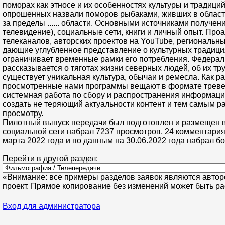
поморах как этносе и их особенностях культуры и традиц
опрошенных назвали поморов рыбаками, живших в области
за пределы ...... области. Основными источниками полу
телевидение), социальные сети, книги и личный опыт. П
телеканалов, авторских проектов на YouTube, региональных
дающие углубленное представление о культурных традиция
ограничивает временные рамки его потребления. Федеральн
рассказывается о тяготах жизни северных людей, об их труд
существует уникальная культура, обычаи и ремесла. Как р
просмотренные нами программы вещают в формате тревел-
системная работа по сбору и распространения информации
создать не теряющий актуальности контент и тем самым р
просмотру.
Пилотный выпуск передачи был подготовлен и размещен в с
социальной сети набрал 7237 просмотров, 24 комментария 
марта 2022 года и по данным на 30.06.2022 года набрал 
Перейти в другой раздел:
«Внимание: все примеры разделов заявок являются автор
проект. Прямое копирование без изменений может быть ра
Вход для администратора