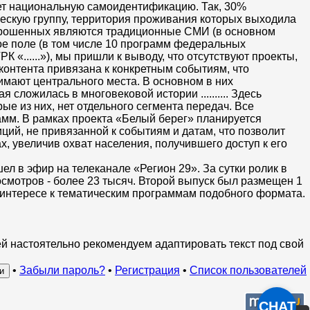
ает национальную самоидентификацию. Так, 30%
ескую группу, территория проживания которых выходила
 опрошенных являются традиционные СМИ (в основном
ое поле (в том числе 10 программ федеральных
«......»), мы пришли к выводу, что отсутствуют проекты,
контента привязана к конкретным событиям, что
нимают центрального места. В основном в них
 сложилась в многовековой истории .......... Здесь
ые из них, нет отдельного сегмента передач. Все
мм. В рамках проекта «Белый берег» планируется
ий, не привязанной к событиям и датам, что позволит
, увеличив охват населения, получившего доступ к его
л в эфир на телеканале «Регион 29». За сутки ролик в
осмотров - более 23 тысяч. Второй выпуск был размещен 1
м интересе к тематическим программам подобного формата.
й настоятельно рекомендуем адаптировать текст под свой
•
Забыли пароль?
•
Регистрация
•
Список пользователей
CHAT