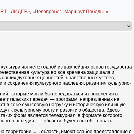
RT - ЛИДЕР»
,
«Велопробег "Маршрут Победы"»
ая культура является одной из важнейших основ государства
ечественная культура во все времена защищала и
ь наших духовных ценностей, нравственных устоев,
 и сохранения культурного наследия, развития культурно-
ний, которые могли бы передаваться из поколения в
светительских передач — программ, направленных на
сет в себе смысловую нагрузку и историческую или иную
дут к культурному росту и развитию общества. Здесь
 таких форм является тележурнал, в формате которого
го наследия ...... области, будет способствовать
территории ...... области, имеют слабое представление о