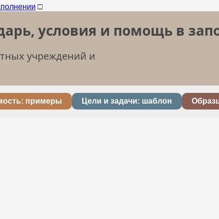
□
дарь, условия и помощь в за
етных учреждений и
мость: примеры
Цели и задачи: шаблон
Образ