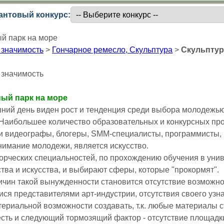
антовый конкурс:
й парк на море
 значимость
>
Гончарное ремесло, Скульптура
>
Скульптур
 значимость
ый парк на море
ний день виден рост и тенденция среди выбора молодежью
Наибольшее количество образовательных и конкурсных пр
 видеографы, блогеры, SMM-специалисты, программисты, it-
имание молодежи, является искусство.
орческих специальностей, по прохождению обучения в унив
ства и искусства, и выбирают сферы, которые "прокормят".
ичин такой вынужденности становится отсутствие возможнос
ся представителями арт-индустрии, отсутствия своего узн
териальной возможности создавать, т.к. любые материалы ст
 есть и следующий тормозящий фактор - отсутствие площадк