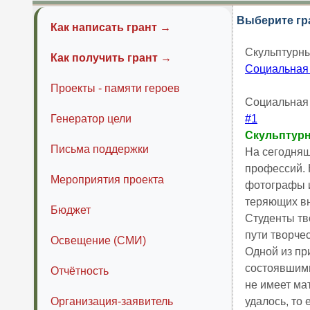
Выберите гр
Как написать грант →
Скульптурны
Как получить грант →
Социальная
Проекты - памяти героев
Социальная
Генератор цели
#1
Скульптурн
Письма поддержки
На сегодняш
профессий. 
Мероприятия проекта
фотографы и
теряющих вн
Бюджет
Студенты тв
пути творче
Освещение (СМИ)
Одной из пр
состоявшими
Отчётность
не имеет ма
Организация-заявитель
удалось, то