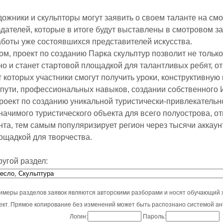
ожники и скульпторы могут заявить о своем таланте на смо
дателей, которые в итоге будут выставлены в смотровом за
боты уже состоявшихся представителей искусства.
м, проект по созданию Парка скульптур позволит не только со
но и станет стартовой площадкой для талантливых ребят, о
т которых участники смогут получить уроки, конструктивную
 пути, профессиональных навыков, создании собственного И
оект по созданию уникальной туристически-привлекательн
начимого туристического объекта для всего полуострова, 
нта, тем самым популяризирует регион через тысячи аккаунт
ощадкой для творчества.
ругой раздел:
имеры разделов заявок являются авторскими разборами и носят обучающий 
оект. Прямое копирование без изменений может быть распознано системой ан
Логин:
Пароль: