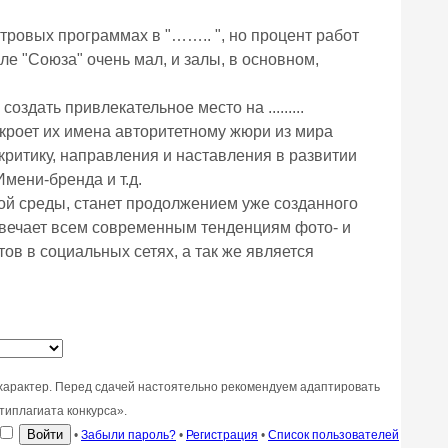
тровых программах в "…….. ", но процент работ
ле "Союза" очень мал, и залы, в основном,
здать привлекательное место на .........
ткроет их имена авторитетному жюри из мира
 критику, направления и наставления в развитии
мени-бренда и т.д.
ой среды, станет продолжением уже созданного
отвечает всем современным тенденциям фото- и
ов в социальных сетях, а так же является
характер. Перед сдачей настоятельно рекомендуем адаптировать
типлагиата конкурса».
•
Забыли пароль?
•
Регистрация
•
Список пользователей