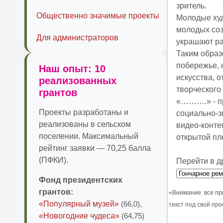
зритель.
Общественно значимые проекты
Молодые худ
молодых соз
Для администраторов
украшают ра
Таким образо
побережье, 
Наш опыт: 10
искусства, о
реализованных
творческого
грантов
«……….» - пр
Проекты разработаны и
социально-з
реализованы в сельском
видео-конте
поселении. Максимальный
открытой пл
рейтинг заявки — 70,25 балла
(ПФКИ).
Перейти в д
Фонд президентских
грантов:
«Внимание: все пр
«Популярный музей»
(66,0)
,
текст под свой пр
«Новогодние чудеса»
(64,75)