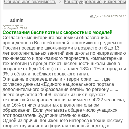
Социальная значимость
>
Конструирование, инженеры
#1
Дата 16.06.2025 00:15
admin
администратор
сообщений: 7744
Состязания беспилотных скоростных моделей
Согласно «мониторинга экономики образования»
проведённого Высшей школой экономики в среднем по
России посещение школьниками в возрасте от 6 до 13
лет дополнительных занятий вне школы по направлению
технического и прикладного творчества, компьютерные
технологии (в процентах от численности школьников в
возрасте от 6 до 13 лет) составляет 13% (11% в городах и
9% в сёлах и посёлках городского типа).
Эти данные справедливы и к территории ....... , где
согласно данным «Единого национального портала
дополнительного образования детей» по региону .......
всего обучается 26508 человек из них в кружках
технической направленности занимается 4222 человека,
или 16% от числа занятых в дополнительном
образовании. Если учитывать общее число учащихся
этот показатель будет значительно ниже.
Одной из причин пониженного интереса к техническому
творчеству является формализованный подход в