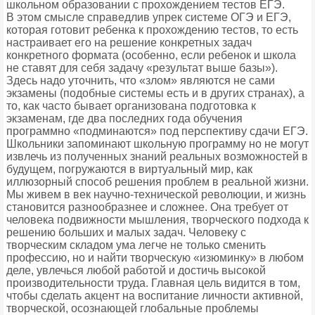
школьном образовании с прохождением тестов ЕГЭ.
В этом смысле справедлив упрек системе ОГЭ и ЕГЭ,
которая готовит ребенка к прохождению тестов, то есть
настраивает его на решение конкретных задач
конкретного формата (особенно, если ребенок и школа
не ставят для себя задачу «результат выше базы»).
Здесь надо уточнить, что «злом» являются не сами
экзамены (подобные системы есть и в других странах), а
то, как часто бывает организована подготовка к
экзаменам, где два последних года обучения
программно «подминаются» под перспективу сдачи ЕГЭ.
Школьники запоминают школьную программу но не могут
извлечь из полученных знаний реальных возможностей в
будущем, погружаются в виртуальный мир, как
иллюзорный способ решения проблем в реальной жизни.
Мы живем в век научно-технической революции, и жизнь
становится разнообразнее и сложнее. Она требует от
человека подвижности мышления, творческого подхода к
решению больших и малых задач. Человеку с
творческим складом ума легче не только сменить
профессию, но и найти творческую «изюминку» в любом
деле, увлечься любой работой и достичь высокой
производительности труда. Главная цель видится в том,
чтобы сделать акцент на воспитание личности активной,
творческой, осознающей глобальные проблемы