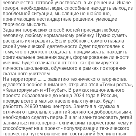
человечества, готовой участвовать в их решении. Иначе
говоря, необходимы люди, способные находить выход из
проблемной ситуации, мыслящие не шаблонно,
принимающие нестандартные решения, умеющие
творчески мыслить.
Задатки творческих способностей присущи любому
человеку, любому нормальному ребенку. Нужно суметь
раскрыть их и развить. Если ребёнок с самого начала
своей ученической деятельности будет подготовлен к
тому, что он должен создавать, придумывать, находить
оригинальные решения задач, формирование личности
ученика будет отличаться от того, как формируется
личность школьника, обучаемого в рамках повторения
сказанного учителем.
На территории ....... развитию технического творчества
уделяется особое внимание, открываются «Точки роста»,
«Кванториумы» и «IT-кубы». В рамках национального
проекта образование до конца 2024 года в России,
прежде всего в малых населенных пунктах, будут
работать 24950 таких центров. Занятия в кружках в
отличии от школьных занятий являются добровольными,
необходимо сделать первый шаг и заинтересовать детей
заниматься инженерно-техническим творчеством, чему и
способствует наш проект - популяризации технического
творчества путем включения состязаний беспилотных