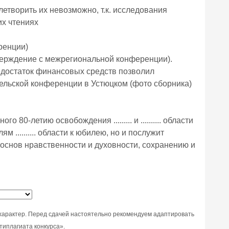
етворить их невозможно, т.к. исследования
их чтениях
ренции)
верждение с межрегиональной конференции).
едостаток финансовых средств позволил
ельской конференции в Устюцком (фото сборника)
 80-летию освобождения ......... и .......... области
 .......... области к юбилею, но и послужит
ию основ нравственности и духовности, сохранению и
характер. Перед сдачей настоятельно рекомендуем адаптировать
типлагиата конкурса».