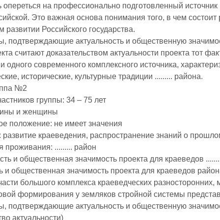
 опереться на профессионально подготовленный источник п
сийской. Это важная основа понимания того, в чем состоит
м развитии Российского государства.
ы, подтверждающие актуальность и общественную значимо
та считают доказательством актуальности проекта тот факт, ч
ни одного современного комплексного источника, характер
кие, исторические, культурные традиции ......... района.
уппа №2
частников группы: 34 – 75 лет
чины и женщины
ое положение: не имеет значения
: развитие краеведения, распространение знаний о прошло
 проживания: ......... район
сть и общественная значимость проекта для краеведов .......
ь и общественная значимость проекта для краеведов района
части большого комплекса краеведческих разносторонних, 
овой формирования у земляков стройной системы предста
ы, подтверждающие актуальность и общественную значимост
тво актуальности)