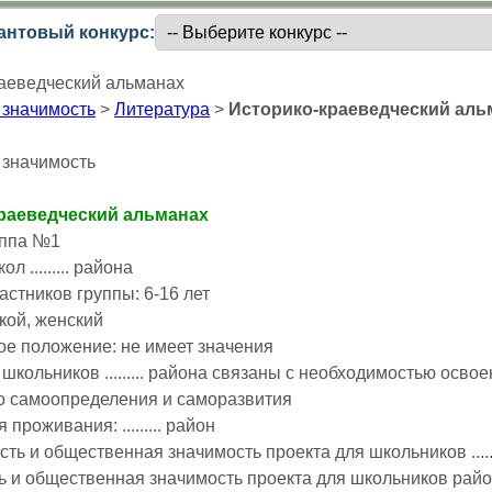
антовый конкурс:
аеведческий альманах
 значимость
>
Литература
>
Историко-краеведческий аль
 значимость
раеведческий альманах
уппа №1
 ......... района
астников группы: 6-16 лет
кой, женский
ое положение: не имеет значения
 школьников ......... района связаны с необходимостью осв
о самоопределения и саморазвития
 проживания: ......... район
сть и общественная значимость проекта для школьников ......
ь и общественная значимость проекта для школьников район