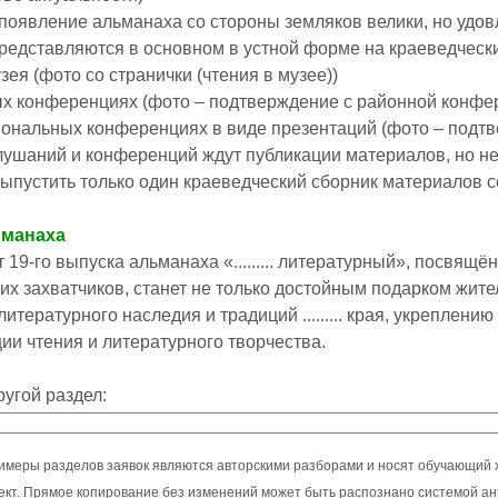
появление альманаха со стороны земляков велики, но удовл
редставляются в основном в устной форме на краеведческ
узея (фото со странички (чтения в музее))
ых конференциях (фото – подтверждение с районной конфе
иональных конференциях в виде презентаций (фото – подт
лушаний и конференций ждут публикации материалов, но н
ыпустить только один краеведческий сборник материалов с
ьманаха
19-го выпуска альманаха «......... литературный», посвящённого
х захватчиков, станет не только достойным подарком жителям
итературного наследия и традиций ......... края, укреплен
ии чтения и литературного творчества.
ругой раздел:
имеры разделов заявок являются авторскими разборами и носят обучающий 
оект. Прямое копирование без изменений может быть распознано системой ан