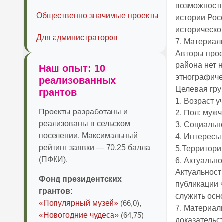
возможность
Общественно значимые проекты
истории Рос
историческо
Для администраторов
7. Материал
Авторы проек
района нет 
Наш опыт: 10
этнографичес
реализованных
Целевая гр
грантов
1. Возраст у
Проекты разработаны и
2. Пол: муж
реализованы в сельском
3. Социальн
поселении. Максимальный
4. Интересы
рейтинг заявки — 70,25 балла
5.Территория
(ПФКИ).
6. Актуально
Актуальност
Фонд президентских
публикации 
грантов:
служить осн
«Популярный музей»
(66,0)
,
7. Материал
«Новогодние чудеса»
(64,75)
доказательс