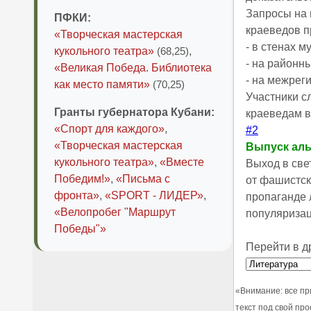
Запросы на 
ПФКИ:
краеведов п
«Творческая мастерская
- в стенах м
кукольного театра»
(68,25)
,
- на районн
«Великая Победа. Библиотека
- на межрег
как место памяти»
(70,25)
Участники с
Гранты губернатора Кубани:
краеведам в
«Спорт для каждого»
,
#2
«Творческая мастерская
Выпуск ал
кукольного театра»
,
«Вместе
Выход в свет 
Победим!»
,
«Письма с
от фашистски
фронта»
,
«SPORT - ЛИДЕР»
,
пропаганде л
«Велопробег "Маршрут
популяризац
Победы"»
Перейти в д
«Внимание: все пр
текст под свой пр