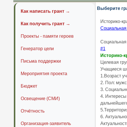
Выберите гр
Как написать грант →
Историко-кр
Как получить грант →
Социальная
Проекты - памяти героев
Социальная
Генератор цели
#1
Историко-к
Письма поддержки
Целевая гр
Учащиеся школ
Мероприятия проекта
1.Возраст уч
2. Пол: мужс
Бюджет
3. Социальн
4. Интересы
Освещение (СМИ)
дальнейшег
5.Территория
Отчётность
6. Актуально
Организация-заявитель
Актуальност