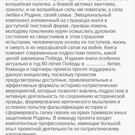
волшебная палочка, а боевой автомат, винтовка,
гранаты, и не волшебные силы им помогали, а сила
любви к Родине, своей семье. Эмоциональный
компонент, изложенный на страницах книги в
доступной текстовой форме, призван помочь
молодому поколению курян осмыслить духовное
состояние их сверстников в этом страшном
испытании, человеческую основу их поступков, жизнь
и смерть в их неразрывной связи на войне. Книга
поможет современным подросткам понять, какой
ценой завоевана Победа. Издание книги особенно
актуально в год 80-летия Победы в ................. битве.
Команда и партнеры проекта просят поддержать
данную инициативу, поскольку проектом
предусмотрены доступные, привлекательные и
эффективные форматы историко-патриотических
мероприятий, которые позволят вовлечь подростков в
активную деятельность по сохранению исторической
правды, формированию критического мышления в
условиях попыток фальсификации истории и
сформировать своих героев на ярких примерах юных
защитников Родины. В команду проекта входят
компетентные профессионалы, имеющие большой
опыт проектной деятельности по патриотическому
направлению.