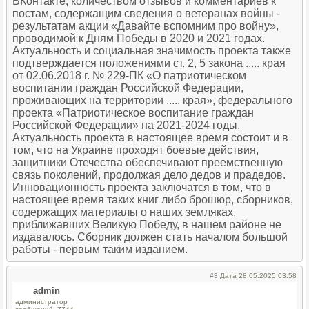
ВКонтакте, количеством отзывов и комментариев к
постам, содержащим сведения о ветеранах войны -
результатам акции «Давайте вспомним про войну»,
проводимой к Дням Победы в 2020 и 2021 годах.
Актуальность и социальная значимость проекта также
подтверждается положениями ст. 2, 5 закона ..... края
от 02.06.2018 г. № 229-ПК «О патриотическом
воспитании граждан Российской Федерации,
проживающих на территории ..... края», федерального
проекта «Патриотическое воспитание граждан
Российской Федерации» на 2021-2024 годы.
Актуальность проекта в настоящее время состоит и в
том, что на Украине проходят боевые действия,
защитники Отечества обеспечивают преемственную
связь поколений, продолжая дело дедов и прадедов.
Инновационность проекта заключатся в том, что в
настоящее время таких книг либо брошюр, сборников,
содержащих материалы о наших земляках,
приближавших Великую Победу, в нашем районе не
издавалось. Сборник должен стать началом большой
работы - первым таким изданием.
#3
Дата 28.05.2025 03:58
admin
администратор