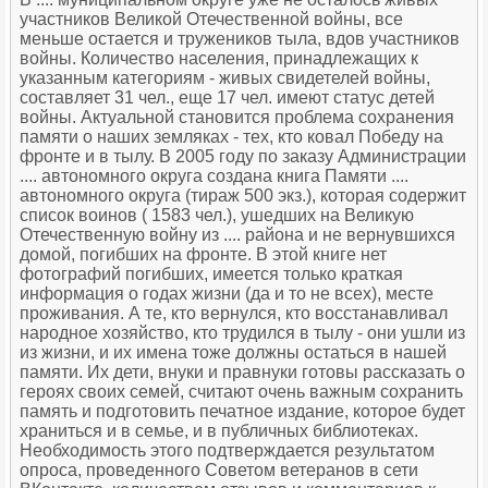
участников Великой Отечественной войны, все
меньше остается и тружеников тыла, вдов участников
войны. Количество населения, принадлежащих к
указанным категориям - живых свидетелей войны,
составляет 31 чел., еще 17 чел. имеют статус детей
войны. Актуальной становится проблема сохранения
памяти о наших земляках - тех, кто ковал Победу на
фронте и в тылу. В 2005 году по заказу Администрации
.... автономного округа создана книга Памяти ....
автономного округа (тираж 500 экз.), которая содержит
список воинов ( 1583 чел.), ушедших на Великую
Отечественную войну из .... района и не вернувшихся
домой, погибших на фронте. В этой книге нет
фотографий погибших, имеется только краткая
информация о годах жизни (да и то не всех), месте
проживания. А те, кто вернулся, кто восстанавливал
народное хозяйство, кто трудился в тылу - они ушли из
из жизни, и их имена тоже должны остаться в нашей
памяти. Их дети, внуки и правнуки готовы рассказать о
героях своих семей, считают очень важным сохранить
память и подготовить печатное издание, которое будет
храниться и в семье, и в публичных библиотеках.
Необходимость этого подтверждается результатом
опроса, проведенного Советом ветеранов в сети