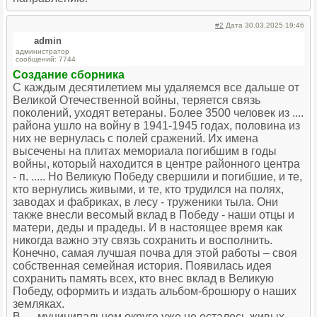
#2
Дата 30.03.2025 19:46
admin
администратор
сообщений: 7744
Создание сборника
С каждым десятилетием мы удаляемся все дальше от
Великой Отечественной войны, теряется связь
поколений, уходят ветераны. Более 3500 человек из ....
района ушло на войну в 1941-1945 годах, половина из
них не вернулась с полей сражений. Их имена
высечены на плитах мемориала погибшим в годы
войны, который находится в центре районного центра
- п. ..... Но Великую Победу свершили и погибшие, и те,
кто вернулись живыми, и те, кто трудился на полях,
заводах и фабриках, в лесу - труженики тыла. Они
также внесли весомый вклад в Победу - наши отцы и
матери, деды и прадеды. И в настоящее время как
никогда важно эту связь сохранить и восполнить.
Конечно, самая лучшая почва для этой работы – своя
собственная семейная история. Появилась идея
сохранить память всех, кто внес вклад в Великую
Победу, оформить и издать альбом-брошюру о наших
земляках.
В .... муниципальном округе уже не осталось живых