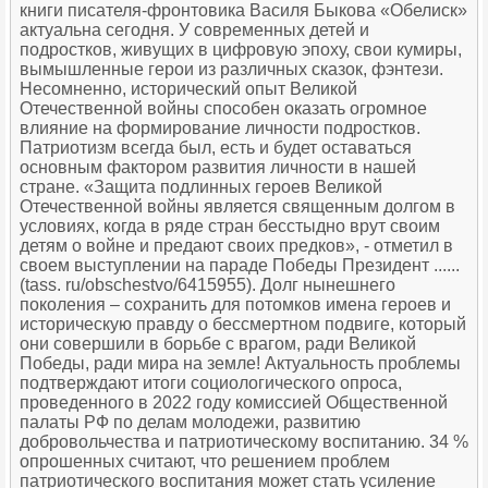
книги писателя-фронтовика Василя Быкова «Обелиск»
актуальна сегодня. У современных детей и
подростков, живущих в цифровую эпоху, свои кумиры,
вымышленные герои из различных сказок, фэнтези.
Несомненно, исторический опыт Великой
Отечественной войны способен оказать огромное
влияние на формирование личности подростков.
Патриотизм всегда был, есть и будет оставаться
основным фактором развития личности в нашей
стране. «Защита подлинных героев Великой
Отечественной войны является священным долгом в
условиях, когда в ряде стран бесстыдно врут своим
детям о войне и предают своих предков», - отметил в
своем выступлении на параде Победы Президент ......
(tass. ru/obschestvo/6415955). Долг нынешнего
поколения – сохранить для потомков имена героев и
историческую правду о бессмертном подвиге, который
они совершили в борьбе с врагом, ради Великой
Победы, ради мира на земле! Актуальность проблемы
подтверждают итоги социологического опроса,
проведенного в 2022 году комиссией Общественной
палаты РФ по делам молодежи, развитию
добровольчества и патриотическому воспитанию. 34 %
опрошенных считают, что решением проблем
патриотического воспитания может стать усиление