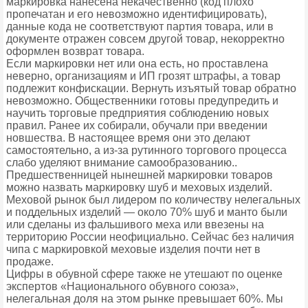
маркировка нанесена некачественно (код плохо
пропечатан и его невозможно идентифицировать),
данные кода не соответствуют партия товара, или в
документе отражен совсем другой товар, некорректно
оформлен возврат товара.
Если маркировки нет или она есть, но проставлена
неверно, организациям и ИП грозят штрафы, а товар
подлежит конфискации. Вернуть изъятый товар обратно
невозможно. Общественники готовы предупредить и
научить торговые предприятия соблюдению новых
правил. Ранее их собирали, обучали при введении
новшества. В настоящее время они это делают
самостоятельно, а из-за рутинного торгового процесса
слабо уделяют внимание самообразованию..
Предшественницей нынешней маркировки товаров
можно назвать маркировку шуб и меховых изделий.
Меховой рынок был лидером по количеству нелегальных
и поддельных изделий — около 70% шуб и манто были
или сделаны из фальшивого меха или ввезены на
территорию России неофициально. Сейчас без наличия
чипа с маркировкой меховые изделия почти нет в
продаже.
Цифры в обувной сфере также не утешают по оценке
экспертов «Национального обувного союза»,
нелегальная доля на этом рынке превышает 60%. Мы