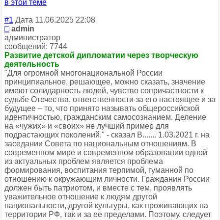
в этой теме
#1
Дата 11.06.2025 22:08
□
admin
администратор
сообщений: 7744
Развитие детской дипломатии через творческую
деятельность
"Для огромной многонациональной России
принципиальное, решающее, можно сказать, значение
имеют солидарность людей, чувство сопричастности к
судьбе Отечества, ответственности за его настоящее и за
будущее – то, что принято называть общероссийской
идентичностью, гражданским самосознанием. Деление
на «чужих» и «своих» не лучший пример для
подрастающих поколений." - сказал В....... 1.03.2021 г. на
заседании Совета по национальным отношениям. В
современном мире и современном образовании одной
из актуальных проблем является проблема
формирования, воспитания терпимой, гуманной по
отношению к окружающим личности. Гражданин России
должен быть патриотом, и вместе с тем, проявлять
уважительное отношение к людям другой
национальности, другой культуры, как проживающих на
территории РФ, так и за ее пределами. Поэтому, следует