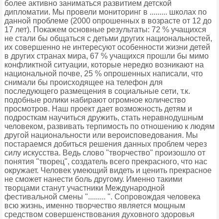
более активно заниматься развитием детской
дипломатии. Мы провели мониторинг в ......... школах по
данной проблеме (2000 опрошенных в возрасте от 12 до
17 лет). Покажем основные результаты: 72 % учащихся
не стали бы общаться с детьми других национальностей,
их совершенно не интересуют особенности жизни детей
в других странах мира, 67 % учащихся прошли бы мимо
конфликтной ситуации, которые нередко возникают на
национальной почве, 25 % опрошенных написали, что
снимали бы происходящее на телефон для
последующего размещения в социальные сети, т.к.
подобные ролики набирают огромное количество
просмотров. Наш проект дает возможность детям и
подросткам научиться дружить, стать неравнодушным
человеком, развивать терпимость по отношению к людям
другой национальности или вероисповедования. Мы
постараемся добиться решения данных проблем через
силу искусства. Ведь слово "творчество" произошло от
понятия "творец", создатель всего прекрасного, что нас
окружает. Человек умеющий видеть и ценить прекрасное
не сможет нанести боль другому. Именно такими
творцами станут участники Международной
фестивальной смены "......... ". Сопровождая человека
всю жизнь, именно творчество является мощным
средством совершенствования духовного здоровья