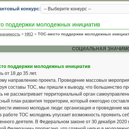
антовый конкурс:
о поддержки молодежных инициатив
значимость
>
НКО
>
ТОС-место поддержки молодежных инициа
СОЦИАЛЬНАЯ ЗНАЧИМ
сто поддержки молодежных инициатив
 от 18 до 35 лет.
ому направлению проекта. Проведение массовых мероприя
уя составы ТОС, мы пришли к выводу, что большинство пре
ь не рассматривает территориальный орган самоуправлени
сный план развития территории, который ежегодно составл
вести именно молодые люди: организация и проведение ма
 в работе ТОС молодежь упускает возможность проявить себ
енного деятеля. В Федеральном законе от 30 декабря 2020 
кой Федерации» прописано, что главной целью в молодежно