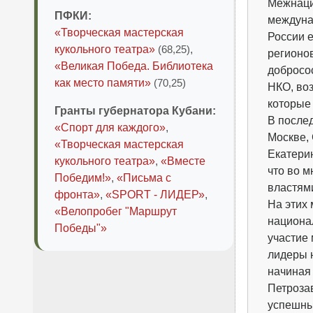
Межнацио
ПФКИ:
междуна
«Творческая мастерская
России е
кукольного театра»
(68,25)
,
регионо
«Великая Победа. Библиотека
добросо
как место памяти»
(70,25)
НКО, во
которые
Гранты губернатора Кубани:
В после
«Спорт для каждого»
,
Москве, 
«Творческая мастерская
Екатерин
кукольного театра»
,
«Вместе
что во 
Победим!»
,
«Письма с
властям
фронта»
,
«SPORT - ЛИДЕР»
,
На этих
«Велопробег "Маршрут
национа
Победы"»
участие
лидеры 
начиная 
Петрозав
успешны