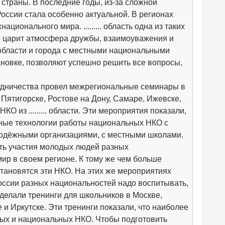
страны. В последние годы, из-за сложной
ссии стала особенно актуальной. В регионах
ионального мира. ......... область одна из таких
но царит атмосфера дружбы, взаимоуважения и
области и города с местными национальными
новке, позволяют успешно решить все вопросы,
удничества провел межрегиональные семинары в
 Пятигорске, Ростове на Дону, Самаре, Ижевске,
О из ......... области. Эти мероприятия показали,
сные технологии работы национальных НКО с
лодёжными организациями, с местными школами.
ть участия молодых людей разных
р в своем регионе. К тому же чем больше
тановятся эти НКО. На этих же мероприятиях
оссии разных национальностей надо воспитывать,
 делали тренинги для школьников в Москве,
 и Иркутске. Эти тренинги показали, что наиболее
ных и национальных НКО. Чтобы подготовить