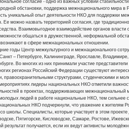
нальное согласие - одно из важных условий стабильности 
родной обстановки, поддержка межнационального мира в Ро
сть уникальный опыт деятельности НКО для поддержки межнац
в. Ее можно назвать территорией согласия, где традицион
седства. Взаимовыгодное взаимодействие органов власти 
зможности общаться в дружественной, неформальной обста
 возникают в сфере межнациональных отношении.
дние годы Центр межкультурного и межнационального сотр
Санкт – Петербурге, Калининграде, Ярославле, Владимире,
бурге. Во многих из них принимали участие представители НК
многих регионах Российский Федерации существуют интере
и, правоохранительными структурами, студенческими и мо
 мероприятиях лидеры национальных НКО отметили важнос
льностей в проектах, поддерживающих межнациональный ми
 молодых людей в работе национальные НКО, тем сильнее с
национальных НКО подчеркнули, что уважение к жителям Р
со школы. Специалисты, которые участвует в этом проекте
одске, Пятигорске, Кисловодске, Самаре, Ростове, Ижевске
й результат получается, если их ведут активисты молодёж