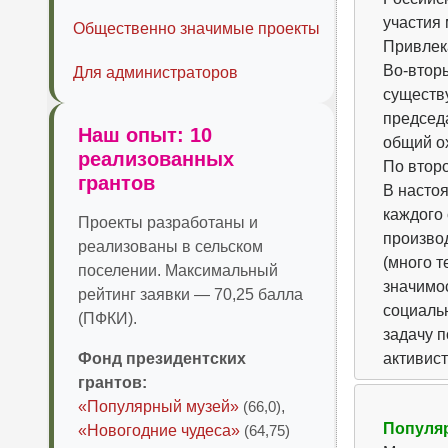
участия 
Общественно значимые проекты
Привлек
Во-втор
Для администраторов
существ
председ
Наш опыт: 10
общий ох
реализованных
По втор
грантов
В насто
каждого 
Проекты разработаны и
произво
реализованы в сельском
(много 
поселении. Максимальный
значимос
рейтинг заявки — 70,25 балла
социаль
(ПФКИ).
задачу 
Фонд президентских
активист
грантов:
«Популярный музей»
(66,0)
,
Популя
«Новогодние чудеса»
(64,75)