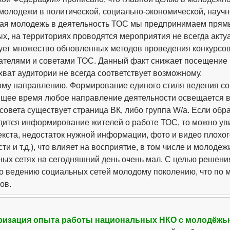
молодежи в политической, социально-экономической, научн
ая молодежь в деятельность ТОС мы предпринимаем прямы
ых, на территориях проводятся мероприятия не всегда акту
ует множество обновленных методов проведения конкурсов
ателями и советами ТОС. Данный факт снижает посещение 
ват аудитории не всегда соответствует возможному.
ому направлению. Формирование единого стиля ведения со
ящее время любое направление деятельности освещается в
совета существует страница ВК, либо группа W/a. Если обр
дится информирование жителей о работе ТОС, то можно уви
текста, недостаток нужной информации, фото и видео плохо
ти и т.д.), что влияет на восприятие, в том числе и молодеж
ных сетях на сегодняшний день очень мал. С целью решен
по ведению социальных сетей молодому поколению, что по 
ов.
ризация опыта работы национальных НКО с молодёжь