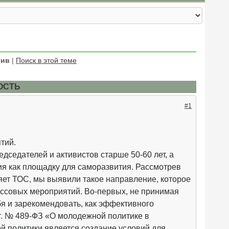
тив
|
Поиск в этой теме
ОСТЬ
#1
тий.
дседателей и активистов старше 50-60 лет, а
я как площадку для саморазвития. Рассмотрев
яет ТОС, мы выявили такое направление, которое
ссовых мероприятий. Во-первых, не принимая
я и зарекомендовать, как эффективного
г. № 489-ФЗ «О молодежной политике в
й политики является создание условий для