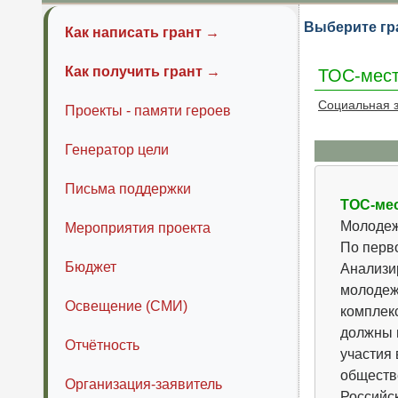
Выберите гр
Как написать грант →
Как получить грант →
ТОС-мест
Социальная 
Проекты - памяти героев
Генератор цели
Письма поддержки
ТОС-ме
Молодежь
Мероприятия проекта
По перв
Бюджет
Анализир
молодеж
Освещение (СМИ)
комплек
должны 
Отчётность
участия
обществ
Организация-заявитель
Российс