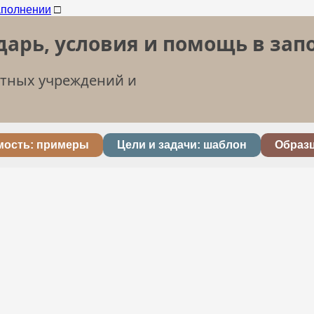
□
дарь, условия и помощь в за
етных учреждений и
мость: примеры
Цели и задачи: шаблон
Образ