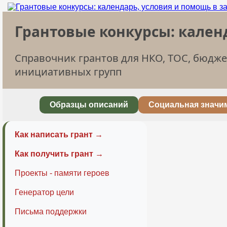
Грантовые конкурсы: кален
Справочник грантов для НКО, ТОС, бюдж
инициативных групп
Образцы описаний
Социальная значи
Как написать грант →
Как получить грант →
Проекты - памяти героев
Генератор цели
Письма поддержки