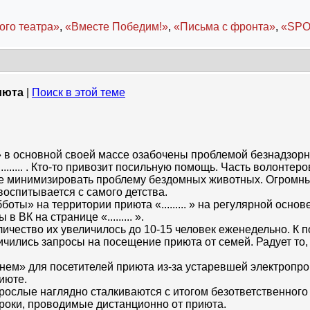
ого театра»
,
«Вместе Победим!»
,
«Письма с фронта»
,
«SPO
июта
|
Поиск в этой теме
 в основной своей массе озабочены проблемой безнадзор
....... . Кто-то привозит посильную помощь. Часть волонт
ие минимизировать проблему бездомных животных. Огромны
воспитывается с самого детства.
боты» на территории приюта «......... » на регулярной осн
ВК на странице «......... ».
количество их увеличилось до 10-15 человек еженедельно. 
ичились запросы на посещение приюта от семей. Радует то
м» для посетителей приюта из-за устаревшей электропрово
июте.
 взрослые наглядно сталкиваются с итогом безответственн
роки, проводимые дистанционно от приюта.