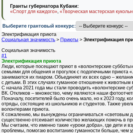
Гранты губернатора Кубани:
«Спорт для каждого»
,
«Творческая мастерская кукольн
Выберите грантовый конкурс:
Электрификация приюта
Социальная значимость
>
Приюты
>
Электрификация пр
Социальная значимость
#1
Электрификация приюта
Люди, которые посещают приют в «волонтерские субботы»
семьями для общения и прогулок с подопечными приюта «..
занимаются их пиаром. Объединяет их всех одно – желан
с детьми. В этих случаях гуманное отношение к животным 
С начала 2021 года мы стали проводить «волонтерские суб
ВК. Откликов – множество, чему являются наши фотоотчеты в 
Поначалу, посетителей было очень мало, но к 2023 году, 
отряды, состоящие из школьников и студентов. Также увел
волонтерами приюта.
К сожалению, мы вынуждены ограничиваться «световым дне
существенно отсеивает количество желающих помочь в пр
Мы считаем, что именно такие «уроки добра», где дети и
проблемы, помогаю воспитанию гуманности больше, чем у